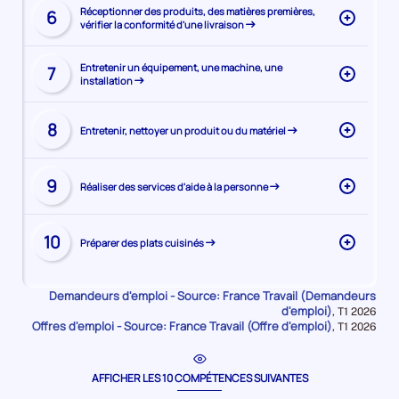
Visiter
de
Réceptionner des produits, des matières premières,
6
vérifier la conformité d'une livraison
la
la
page
compétence
Visiter
de
Entretenir un équipement, une machine, une
7
installation
la
la
page
compétence
Visiter
de
8
Entretenir, nettoyer un produit ou du matériel
la
la
page
compétence
Visiter
de
9
Réaliser des services d'aide à la personne
la
la
page
compétence
Visiter
de
10
Préparer des plats cuisinés
la
la
page
compétence
de
Demandeurs d'emploi - Source: France Travail (Demandeurs
la
d'emploi)
Données
,
T1 2026
Offres d'emploi - Source: France Travail (Offre d'emploi)
pour
Données
,
T1 2026
compétence
la
pour
période
la
période
AFFICHER LES 10 COMPÉTENCES SUIVANTES