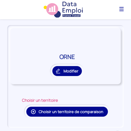
Menu
Panorama
du
territoire
ORNE
ORNE
Modifier
le
territoire
principal
Choisir un territoire
Choisir un territoire de comparaison