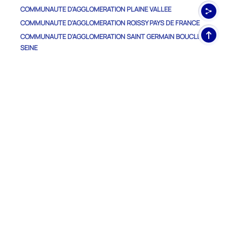
COMMUNAUTE D'AGGLOMERATION PLAINE VALLEE
COMMUNAUTE D'AGGLOMERATION ROISSY PAYS DE FRANCE
Haut
COMMUNAUTE D'AGGLOMERATION SAINT GERMAIN BOUCLES DE
de
SEINE
pag
COMMUNAUTE D'AGGLOMERATION VAL PARISIS
COMMUNAUTE DE COMMUNES CARNELLE PAYS-DE-FRANCE
COMMUNAUTE DE COMMUNES DE LA VALLEE DE L'OISE ET DES
TROIS FORETS
COMMUNAUTE DE COMMUNES DU HAUT VAL D'OISE
COMMUNAUTE DE COMMUNES DU VEXIN-VAL DE SEINE
COMMUNAUTE DE COMMUNES SAUSSERON IMPRESSIONNISTES
COMMUNAUTE DE COMMUNES VEXIN CENTRE
METROPOLE DU GRAND PARIS
Autres Départements
EURE