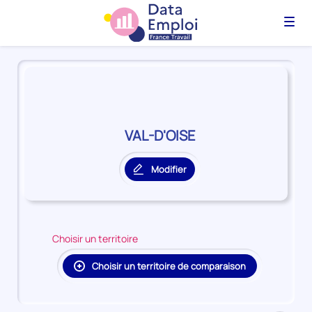
Menu
Panorama
du
territoire
VAL-
D'OISE
VAL-D'OISE
Modifier
le
territoire
principal
Choisir un territoire
Choisir un territoire de comparaison