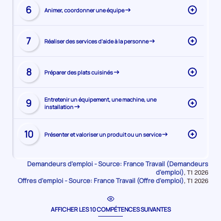
Visiter
de
6
Animer, coordonner une équipe
la
la
page
compétence
Visiter
de
7
Réaliser des services d'aide à la personne
la
la
page
compétence
Visiter
de
8
Préparer des plats cuisinés
la
la
page
compétence
Visiter
de
Entretenir un équipement, une machine, une
9
installation
la
la
page
compétence
Visiter
de
10
Présenter et valoriser un produit ou un service
la
la
page
compétence
de
Demandeurs d'emploi - Source: France Travail (Demandeurs
la
d'emploi)
Données
,
T1 2026
Offres d'emploi - Source: France Travail (Offre d'emploi)
pour
Données
,
T1 2026
compétence
la
pour
période
la
période
AFFICHER LES 10 COMPÉTENCES SUIVANTES