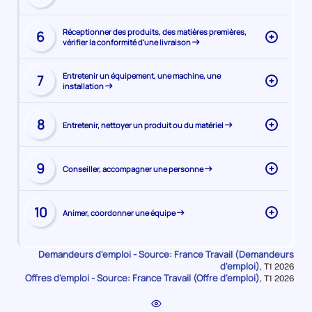
la
la
page
compétence
Visiter
de
Réceptionner des produits, des matières premières,
6
vérifier la conformité d'une livraison
la
la
page
compétence
Visiter
de
Entretenir un équipement, une machine, une
7
installation
la
la
page
compétence
Visiter
de
8
Entretenir, nettoyer un produit ou du matériel
la
la
page
compétence
Visiter
de
9
Conseiller, accompagner une personne
la
la
page
compétence
Visiter
de
10
Animer, coordonner une équipe
la
la
page
compétence
de
Demandeurs d'emploi - Source: France Travail (Demandeurs
la
d'emploi)
Données
,
T1 2026
Offres d'emploi - Source: France Travail (Offre d'emploi)
pour
Données
,
T1 2026
compétence
la
pour
période
la
période