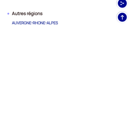
Autres régions
Haut
de
AUVERGNE-RHONE-ALPES
pag
BOURGOGNE-FRANCHE-COMTE
BRETAGNE
CENTRE-VAL DE LOIRE
CORSE
GRAND EST
GUYANE
HAUTS-DE-FRANCE
ILE-DE-FRANCE
LA REUNION
MARTINIQUE
MAYOTTE
NORMANDIE
NOUVELLE-AQUITAINE