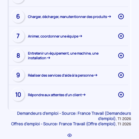
la
la
page
compétence
Visiter
de
6
Charger, décharger, manutentionner des produits
la
la
page
compétence
Visiter
de
7
Animer, coordonner une équipe
la
la
page
compétence
Visiter
de
Entretenir un équipement, une machine, une
8
installation
la
la
page
compétence
Visiter
de
9
Réaliser des services d'aide à la personne
la
la
page
compétence
Visiter
de
10
Répondre aux attentes d'un client
la
la
page
compétence
de
Demandeurs d'emploi - Source: France Travail (Demandeurs
la
d'emploi)
Données
,
T1 2026
Offres d'emploi - Source: France Travail (Offre d'emploi)
pour
Données
,
T1 2026
compétence
la
pour
période
la
période