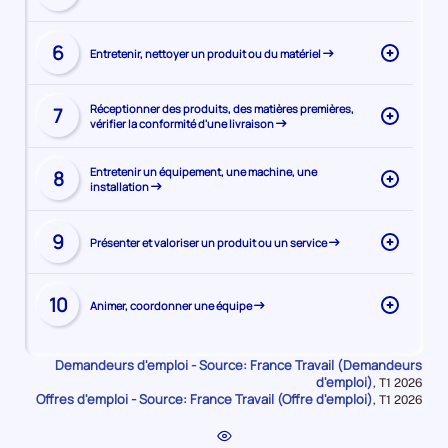
la
la
page
compétence
Visiter
de
6
Entretenir, nettoyer un produit ou du matériel
la
la
page
compétence
Visiter
de
Réceptionner des produits, des matières premières,
7
vérifier la conformité d'une livraison
la
la
page
compétence
Visiter
de
Entretenir un équipement, une machine, une
8
installation
la
la
page
compétence
Visiter
de
9
Présenter et valoriser un produit ou un service
la
la
page
compétence
Visiter
de
10
Animer, coordonner une équipe
la
la
page
compétence
de
Demandeurs d'emploi - Source: France Travail (Demandeurs
la
d'emploi)
Données
,
T1 2026
Offres d'emploi - Source: France Travail (Offre d'emploi)
pour
Données
,
T1 2026
compétence
la
pour
période
la
période