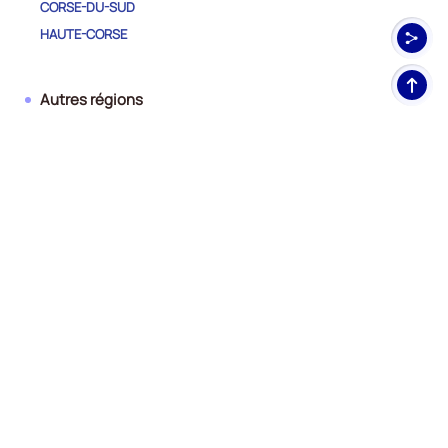
CORSE-DU-SUD
HAUTE-CORSE
Haut
Autres régions
de
pag
AUVERGNE-RHONE-ALPES
BOURGOGNE-FRANCHE-COMTE
BRETAGNE
CENTRE-VAL DE LOIRE
GRAND EST
GUADELOUPE
GUYANE
HAUTS-DE-FRANCE
ILE-DE-FRANCE
LA REUNION
MARTINIQUE
MAYOTTE