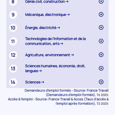
8
Génie civil, construction
9
Mécanique, électronique
10
Énergie, électricité
Technologies de l'information et de la
11
communication, arts
12
Agriculture, environnement
Sciences humaines, économie, droit,
13
langues
14
Sciences
Demandeurs d’emploi formés - Source: France Travail
(Demandeurs d'emploi formés)
Données
,
T4 2025
Accès à l’emploi - Source: France Travail & Acoss (Taux d'accès à
pour
la
l'emploi après formation)
Données
,
T2 2025
période
pour
la