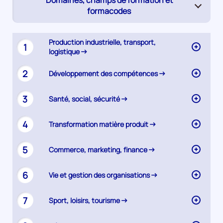
Domaines, champs de formation et
(page
formacodes
active)
Synthèse
Production industrielle, transport,
1
logistique
2
Développement des compétences
3
Santé, social, sécurité
4
Transformation matière produit
5
Commerce, marketing, finance
6
Vie et gestion des organisations
7
Sport, loisirs, tourisme