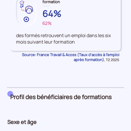
formation
NOUVELLE-
64%
AQUITAINE
Plus
62%
FRANCE
de
données
des formés retrouvent un emploi dans les six
sur
mois suivant leur formation
les
Accès
Source: France Travail & Acoss (Taux d'accès à l'emploi
à
après formation)
Données
,
T2 2025
pour
l'emploi
la
après
période
formation
Profil des bénéficiaires de formations
Sexe et âge