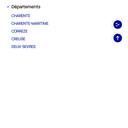
Départements
CHARENTE
CHARENTE-MARITIME
CORREZE
Haut
CREUSE
de
DEUX-SEVRES
pag
DORDOGNE
GIRONDE
HAUTE-VIENNE
LANDES
LOT-ET-GARONNE
PYRENEES-ATLANTIQUES
VIENNE
Autres régions