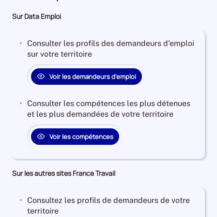
11%
0%
femmes
travail
les
pour
les
femmes
pour
pour
1%
pour
femmes
les
femmes
0%
Sur Data Emploi
les
les
pour
les
7%
femmes
1%
pour
hommes
hommes
les
femmes
pour
4%
pour
les
11%
0%
hommes
0%
les
pour
les
hommes
Consulter les profils des demandeurs d'emploi
1%
pour
hommes
les
hommes
0%
sur votre territoire
les
3%
hommes
1%
hommes
2%
Voir les demandeurs d'emploi
0%
Consulter les compétences les plus détenues
et les plus demandées de votre territoire
Voir les compétences
Sur les autres sites France Travail
Consultez les profils de demandeurs de votre
territoire