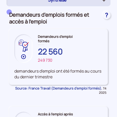
Synthèse
(page
active)
Domaines, champs de formation et formacodes
Demandeurs d'emplois formés et
?
accès à l'emploi
Demandeurs d'emploi
formés
NOUVELLE-
22 560
AQUITAINE
Plus
249 730
FRANCE
de
données
demandeurs d'emploi ont été formés au cours
sur
du dernier trimestre
les
Demandeurs
Source: France Travail (Demandeurs d'emploi formés)
Données
,
T4
d'emploi
pour
2025
la
formés
période
Accès à l'emploi après