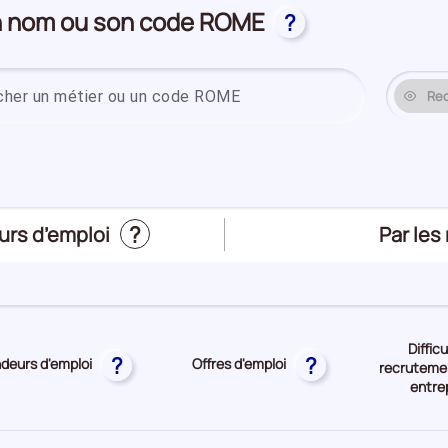
on nom ou son code ROME
?
Saisissez un
Re
?
Trier
Par les
urs d’emploi
le
top
des
métier
Diffic
?
?
eurs d'emploi
Offres d'emploi
recrutemen
entre