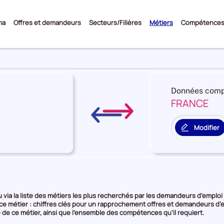
Sous-
ma
Offres et demandeurs
Secteurs/Filières
Métiers
Compétence
menu
Données comp
FRANCE
re
on
Modifier
le
territoire
rie
de
comparais
e
via la liste des métiers les plus recherchés par les demandeurs d’emploi o
 ce métier : chiffres clés pour un rapprochement offres et demandeurs d’e
 de ce métier, ainsi que l’ensemble des compétences qu’il requiert.