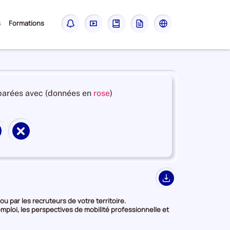
Sous-
s
Formations
Notifications
Didacticiel
Guide
Glossaire
Les
menu
sites
France
Travail
et
arées avec (données en
rose
)
en
deuxième
position
Supprimer
par
territoire
catégorie
de
de
on
comparaison
donnée
Export
u par les recruteurs de votre territoire.
mploi, les perspectives de mobilité professionnelle et