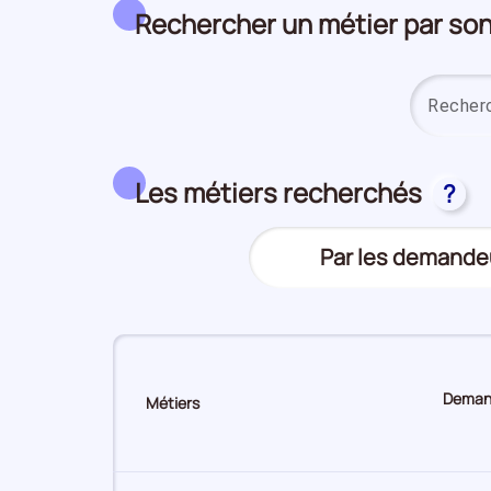
Rechercher un métier par s
Les métiers recherchés
?
Trier
Par les demande
(Affichage
le
actuel)
top
des
métiers
Demand
Métiers
Sur