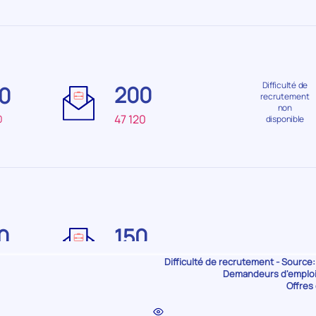
Difficulté
Difficulté
de
de
Difficulté de
200
0
recrutement
recrutemen
recrutement
faible
non
47 120
0
disponible
Difficulté
Difficulté
de
de
150
0
recrutement Très
recrutemen
faible
faible
-
+
72 040
70
Difficulté de recrutement - Source:
Demandeurs d'emploi 
Offres 