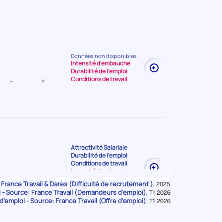
Données non disponibles
t Très
Intensité d'embauche
Durabilité de l'emploi
Conditions de travail
-
+
Attractivité Salariale
Durabilité de l'emploi
t Très
Conditions de travail
Intensité d'embauche
Attractivité Salariale
-
+
 France Travail & Dares (Difficulté de recrutement )
Données
,
2025
Durabilité de l'emploi
- Source: France Travail (Demandeurs d'emploi)
pour
Données
,
T1 2026
la
d'emploi - Source: France Travail (Offre d'emploi)
pour
Données
,
T1 2026
période
la
pour
période
la