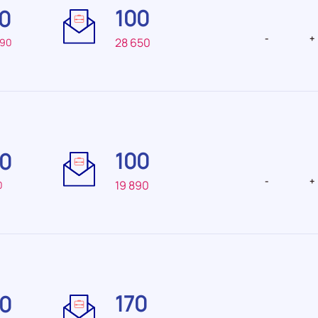
100
0
recrutement Très
recrutemen
faible
faible
-
+
28 650
490
Difficulté
Difficulté
de
de
100
0
recrutement Très
recrutemen
faible
faible
-
+
19 890
0
Difficulté
Difficulté
de
de
170
0
recrutement Faible
recrutemen
faible