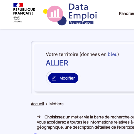
Panora
Panorama
du
et
Votre territoire (données en
bleu
)
territoire
ALLIER
en
ALLIER
premiè
positi
Modifier
par
le
catégo
territoire
de
principal
donné
Accueil
>
Métiers
Choisissez un métier via la barre de recherche ou 
Vous accéderez à toutes les informations relatives à
géographique, une description détaillée de l’exercice