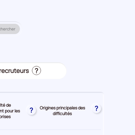
 métier ou un code ROME à analyser.
chercher
?
 recruteurs
s
ulté de
?
Origines principales des
?
t pour les
difficultés
prises