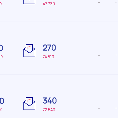
-
+
47 730
0
Difficulté
Difficulté
de
de
270
0
recrutement Très
recrutemen
faible
-
+
74 510
50
Difficulté
Difficulté
de
de
340
0
recrutement Moyenne
recruteme
-
+
72 540
80