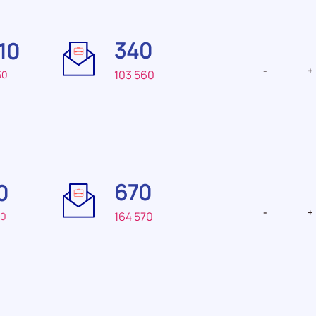
Difficulté
Difficulté
de
de
340
310
recrutement Moyenne
recrutemen
faible
-
+
103 560
50
Difficulté
Difficulté
de
de
670
0
recrutement Faible
recrutemen
-
+
164 570
40
Difficulté
Difficulté
de
de