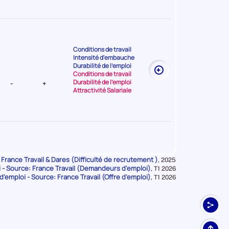
Conditions de travail
Intensité d'embauche
t Faible
Durabilité de l'emploi
Conditions de travail
Durabilité de l'emploi
-
+
Attractivité Salariale
Intensité d'embauche
 France Travail & Dares (Difficulté de recrutement )
Données
Attractivité Salariale
,
2025
t Très
- Source: France Travail (Demandeurs d'emploi)
pour
Durabilité de l'emploi
Données
,
T1 2026
la
Attractivité Salariale
d'emploi - Source: France Travail (Offre d'emploi)
pour
Données
,
T1 2026
période
Intensité d'embauche
la
pour
-
+
Durabilité de l'emploi
période
la
période
Haut