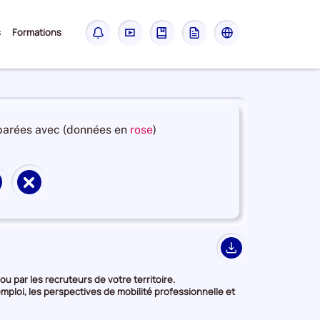
Sous-
s
Formations
Notifications
Didacticiel
Guide
Glossaire
Les
menu
sites
France
Travail
et
arées avec (données en
rose
)
en
deuxième
position
Supprimer
par
territoire
catégorie
de
de
on
comparaison
donnée
Export
u par les recruteurs de votre territoire.
mploi, les perspectives de mobilité professionnelle et