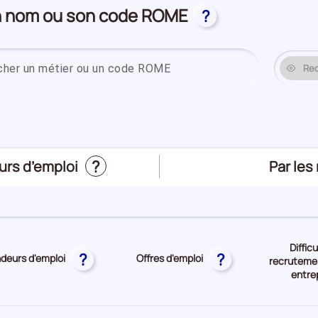
on nom ou son code ROME
?
Saisissez un
Re
?
Trier
Par les
urs d’emploi
le
top
des
métier
Diffic
?
?
eurs d'emploi
Offres d'emploi
recrutemen
entre