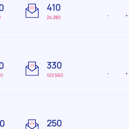
410
0
recrutement Moyenne
recruteme
-
+
24 280
0
Difficulté
Difficulté
de
de
330
0
recrutement Moyenne
recrutemen
faible
-
+
103 560
50
Difficulté
Difficulté
de
de
250
0
recrutement Très
recrutemen
élevée