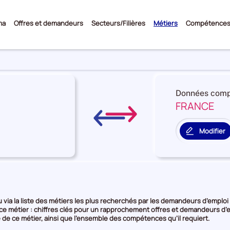
Sous-
ma
Offres et demandeurs
Secteurs/Filières
Métiers
Compétence
menu
Données comp
FRANCE
re
on
Modifier
le
territoire
rie
de
comparais
e
via la liste des métiers les plus recherchés par les demandeurs d’emploi o
 ce métier : chiffres clés pour un rapprochement offres et demandeurs d’e
 de ce métier, ainsi que l’ensemble des compétences qu’il requiert.