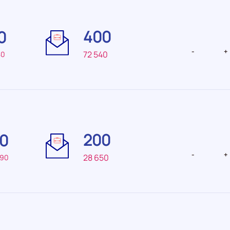
Difficulté
Difficulté
de
de
400
0
recrutement Elevée
recruteme
-
+
72 540
80
Difficulté
Difficulté
de
de
200
0
recrutement Elevée
recrutemen
faible
-
+
28 650
490
Difficulté
Difficulté
de
de