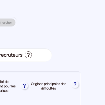
 métier ou un code ROME à analyser.
chercher
?
 recruteurs
s
ulté de
?
Origines principales des
?
t pour les
difficultés
prises