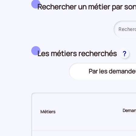
Rechercher un métier par s
Les métiers recherchés
?
Trier
Par les demande
(Affichage
le
actuel)
top
des
métiers
Demand
Métiers
Sur