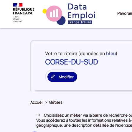
Panora
Panorama
du
et
Votre territoire (données en
bleu
)
territoire
CORSE-DU-SUD
en
CORSE-
premiè
DU-
positi
SUD
Modifier
par
le
catégo
territoire
de
principal
donné
Accueil
>
Métiers
Choisissez un métier via la barre de recherche ou 
Vous accéderez à toutes les informations relatives à
géographique, une description détaillée de l’exercice