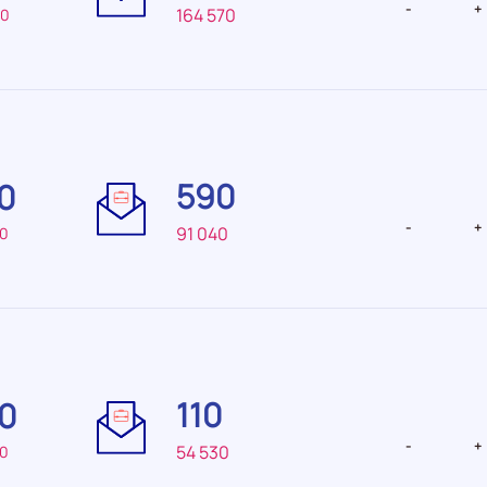
-
+
164 570
40
Difficulté
Difficulté
de
de
590
0
recrutement Très
recrutemen
élevée
-
+
91 040
00
Difficulté
Difficulté
de
de
110
0
recrutement Faible
recrutemen
faible
-
+
54 530
50