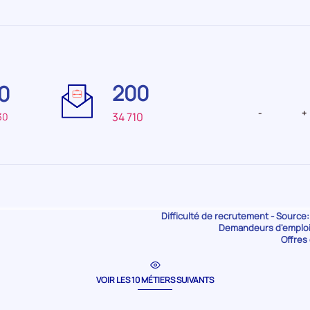
Difficulté
Difficulté
de
de
200
0
recrutement Moyenne
recrutemen
-
+
34 710
30
Difficulté
Difficulté
de
de
Difficulté de recrutement - Source:
70
0
recrutement Faible
recrutemen
Demandeurs d'emploi 
Offres 
faible
-
+
38 950
0
VOIR LES 10 MÉTIERS SUIVANTS