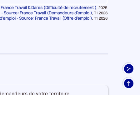
 France Travail & Dares (Difficulté de recrutement )
Données
,
2025
- Source: France Travail (Demandeurs d'emploi)
pour
Données
,
T1 2026
Intensité d'embauche
la
d'emploi - Source: France Travail (Offre d'emploi)
pour
Données
,
T1 2026
Attractivité Salariale
période
la
pour
t Faible
Durabilité de l'emploi
période
la
Intensité d'embauche
période
Attractivité Salariale
-
+
Durabilité de l'emploi
Haut
de
 demandeurs de votre territoire
pag
ploi diffusées sur votre territoire
ormations disponibles