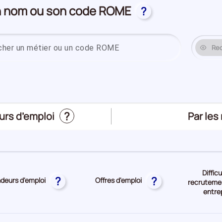
on nom ou son code ROME
?
Saisissez un
Re
?
Trier
Par les
urs d’emploi
le
top
des
métier
Diffic
?
?
eurs d'emploi
Offres d'emploi
recrutemen
entre