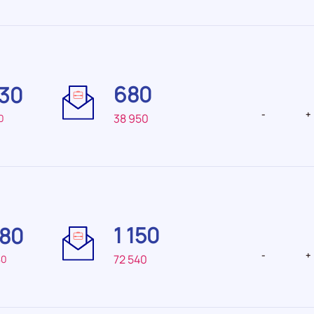
Difficulté
Difficulté
de
de
680
530
recrutement Très
recrutemen
faible
faible
-
+
38 950
0
Difficulté
Difficulté
de
de
1 150
480
recrutement Elevée
recruteme
-
+
72 540
80