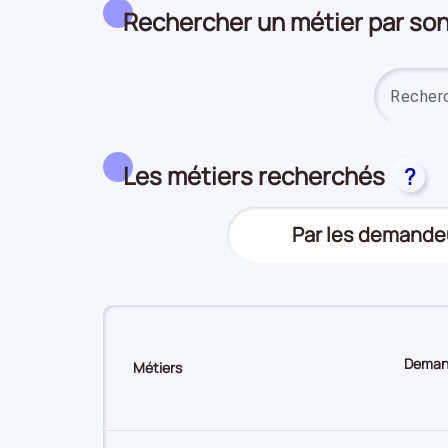
Rechercher un métier par s
Les métiers recherchés
?
Trier
Par les demande
(Affichage
le
actuel)
top
des
métiers
Demand
Métiers
Sur