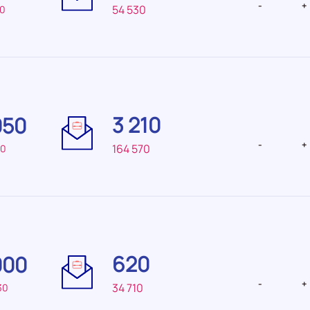
-
+
54 530
50
Difficulté
Difficulté
de
de
3 210
050
recrutement Très
recrutemen
élevée
-
+
164 570
40
Difficulté
Difficulté
de
de
620
000
recrutement Elevée
recrutemen
-
+
34 710
30