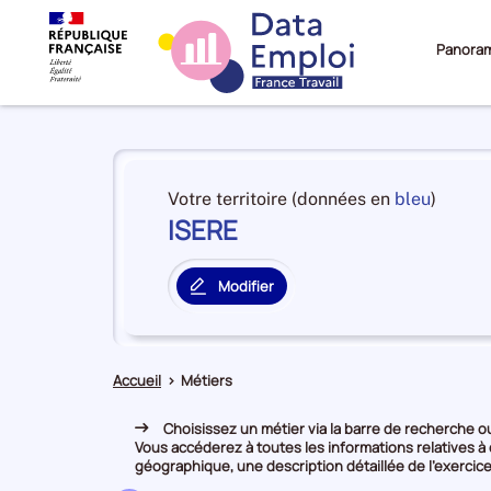
Panora
Panorama
du
et
Votre territoire (données en
bleu
)
territoire
ISERE
en
ISERE
premiè
positi
Modifier
par
le
catégo
territoire
de
principal
donné
Accueil
>
Métiers
Choisissez un métier via la barre de recherche ou 
Vous accéderez à toutes les informations relatives à
géographique, une description détaillée de l’exercice