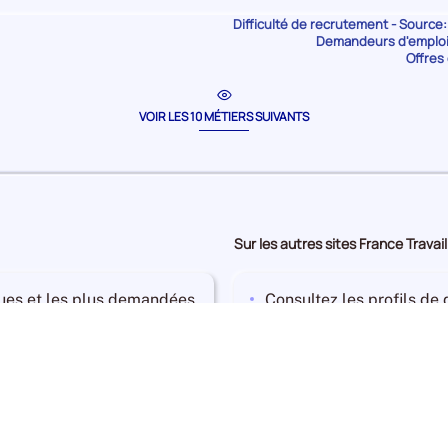
Difficulté de recrutement - Source:
Difficulté
Difficulté
Demandeurs d'emploi 
de
de
Offres 
590
350
recrutement Faible
recrutemen
VOIR LES 10 MÉTIERS SUIVANTS
-
+
23 320
0
Sur les autres sites France Travail
ues et les plus demandées
Consultez les profils de
La banque de profils
Consultez les offres d’em
Les offres d'emploi
loi sur votre territoire
Consultez la liste des f