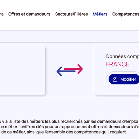
Sous-
ma
Offres et demandeurs
Secteurs/Filières
Métiers
Compétence
menu
Données comp
FRANCE
re
on
Modifier
le
territoire
rie
de
comparais
e
via la liste des métiers les plus recherchés par les demandeurs d’emploi o
 ce métier : chiffres clés pour un rapprochement offres et demandeurs d’e
 de ce métier, ainsi que l’ensemble des compétences qu’il requiert.