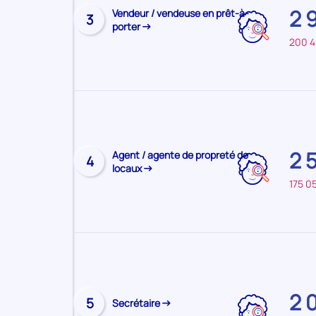
2 
Visiter
Vendeur / vendeuse en prêt-à-
principal
3
porter
la
:
200 
page
ISERE
du
métier
Sur
le
territoire
2 
Visiter
Agent / agente de propreté de
principal
4
locaux
la
:
175 0
page
ISERE
du
métier
Sur
le
territoire
2 
Visiter
principal
5
Secrétaire
la
: