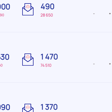
490
900
recrutement Faible
recrutemen
faible
-
+
28 650
490
Difficulté
Difficulté
de
de
1 470
530
recrutement Faible
recrutemen
-
+
74 510
50
Difficulté
Difficulté
de
de
1 370
090
recrutement Très
recrutemen
faible
faible