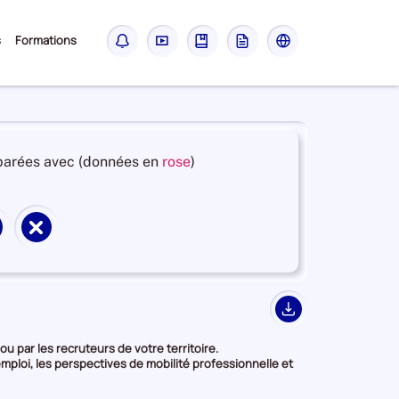
Sous-
s
Formations
Notifications
Didacticiel
Guide
Glossaire
Les
menu
sites
France
Travail
et
arées avec (données en
rose
)
en
deuxième
position
Supprimer
par
territoire
catégorie
de
de
on
comparaison
donnée
Export
u par les recruteurs de votre territoire.
mploi, les perspectives de mobilité professionnelle et