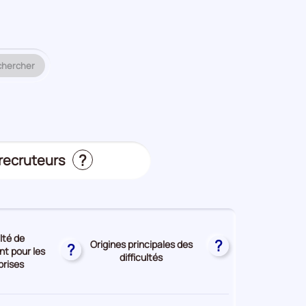
 métier ou un code ROME à analyser.
chercher
?
 recruteurs
s
ulté de
?
Origines principales des
?
t pour les
difficultés
prises