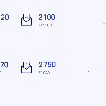
Difficulté
Difficulté
de
de
2 100
820
recrutement Faible
recrutemen
faible
-
+
103 560
50
Difficulté
Difficulté
de
de
2 750
570
recrutement Elevée
recrutemen
faible
-
+
72 040
70
Difficulté
Difficulté
de
de