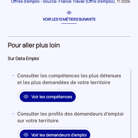
période
Offres d'emploi - Source: France Travail (Offre d'emploi)
pour
Données
,
T1 2026
la
pour
période
la
période
VOIR LES 10 MÉTIERS SUIVANTS
Pour aller plus loin
Sur Data Emploi
Consulter les compétences les plus détenues
et les plus demandées de votre territoire
Voir les compétences
Consulter les profils des demandeurs d'emploi
sur votre territoire
Voir les demandeurs d'emploi