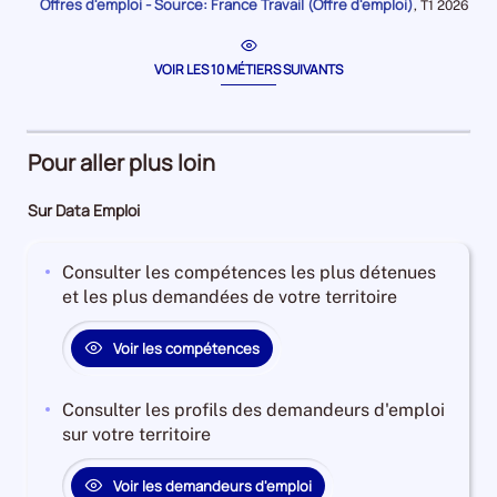
période
Offres d'emploi - Source: France Travail (Offre d'emploi)
pour
Données
,
T1 2026
livreus
la
pour
période
la
période
VOIR LES 10 MÉTIERS SUIVANTS
Pour aller plus loin
Sur Data Emploi
Consulter les compétences les plus détenues
et les plus demandées de votre territoire
Voir les compétences
Consulter les profils des demandeurs d'emploi
sur votre territoire
Voir les demandeurs d'emploi