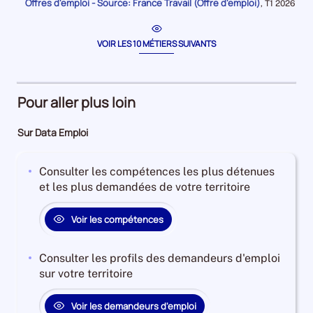
période
Offres d'emploi - Source: France Travail (Offre d'emploi)
pour
Données
,
T1 2026
/
la
pour
période
conduc
la
période
de
VOIR LES 10 MÉTIERS SUIVANTS
poids
lourd
Pour aller plus loin
Sur Data Emploi
Consulter les compétences les plus détenues
et les plus demandées de votre territoire
Voir les compétences
Consulter les profils des demandeurs d'emploi
sur votre territoire
Voir les demandeurs d'emploi