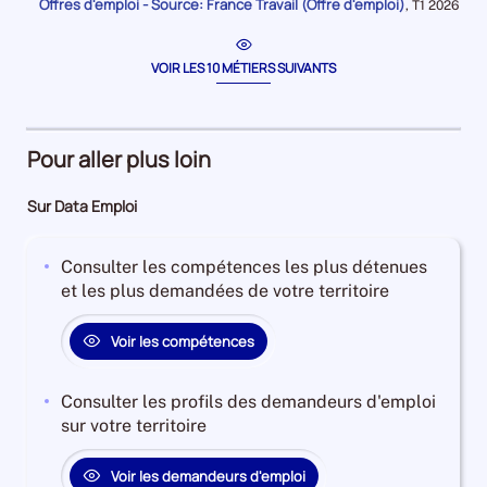
période
Offres d'emploi - Source: France Travail (Offre d'emploi)
pour
Données
,
T1 2026
restaur
la
pour
période
la
période
VOIR LES 10 MÉTIERS SUIVANTS
Pour aller plus loin
Sur Data Emploi
Consulter les compétences les plus détenues
et les plus demandées de votre territoire
Voir les compétences
Consulter les profils des demandeurs d'emploi
sur votre territoire
Voir les demandeurs d'emploi