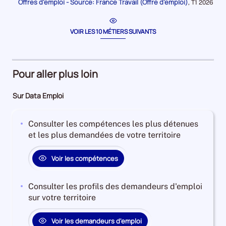
période
Offres d'emploi - Source: France Travail (Offre d'emploi)
pour
Données
,
T1 2026
/
condit
la
pour
période
hôtess
la
période
de
VOIR LES 10 MÉTIERS SUIVANTS
caisse
Pour aller plus loin
Sur Data Emploi
Consulter les compétences les plus détenues
et les plus demandées de votre territoire
Voir les compétences
Consulter les profils des demandeurs d'emploi
sur votre territoire
Voir les demandeurs d'emploi