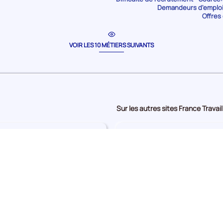
Demandeurs d'emploi 
Offres 
Difficulté
Difficulté
de
de
840
0
recrutement Faible
recrutemen
VOIR LES 10 MÉTIERS SUIVANTS
-
+
69 950
0
Sur les autres sites France Travail
ues et les plus demandées
Consultez les profils de
La banque de profils
Consultez les offres d’em
Les offres d'emploi
loi sur votre territoire
Consultez la liste des f
Trouver ma formation