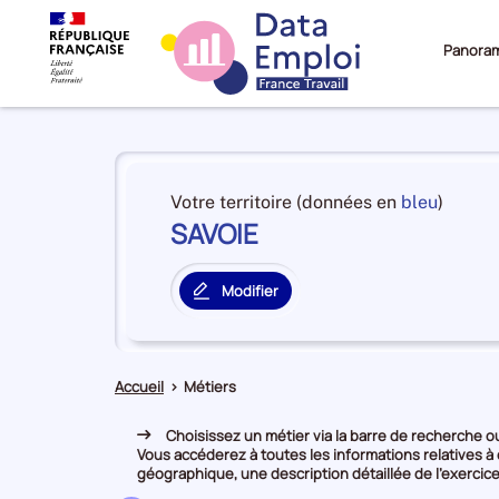
Panora
Panorama
du
et
Votre territoire (données en
bleu
)
territoire
SAVOIE
en
SAVOIE
premiè
positi
Modifier
par
le
catégo
territoire
de
principal
donné
Accueil
>
Métiers
Choisissez un métier via la barre de recherche ou 
Vous accéderez à toutes les informations relatives à
géographique, une description détaillée de l’exercice