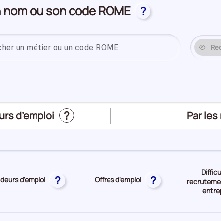
on nom ou son code ROME
?
Saisissez un
Re
?
Trier
Par les
urs d’emploi
le
top
des
métier
Diffic
?
?
eurs d'emploi
Offres d'emploi
recrutemen
entre