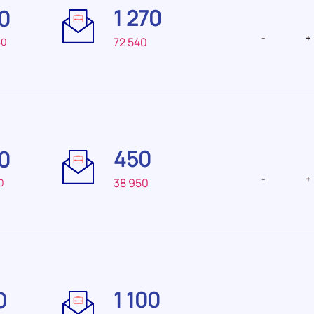
1 270
0
recrutement Faible
recruteme
-
+
72 540
80
Difficulté
Difficulté
de
de
450
0
recrutement Très
recrutemen
faible
faible
-
+
38 950
0
Difficulté
Difficulté
de
de
1 100
0
recrutement Faible
recrutemen