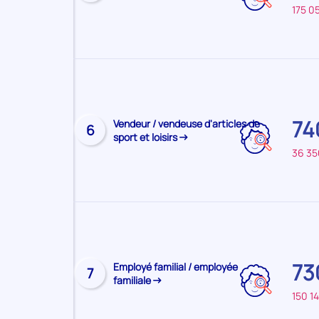
175 0
page
SAVOIE
du
métier
Sur
le
territoire
74
Visiter
Vendeur / vendeuse d'articles de
principal
6
sport et loisirs
la
:
36 35
page
SAVOIE
du
métier
Sur
le
territoire
73
Visiter
Employé familial / employée
principal
7
familiale
la
:
150 1
page
SAVOIE
du