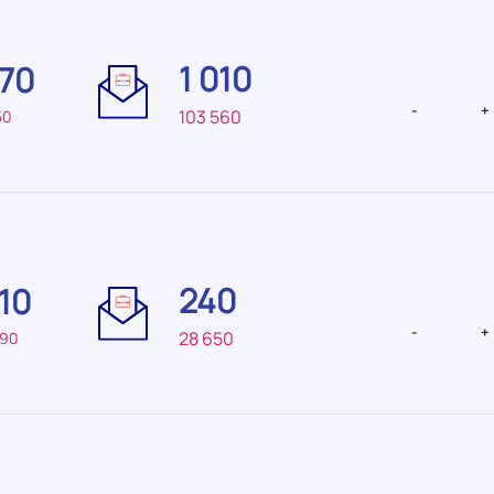
Difficulté
Difficulté
de
de
1 010
070
recrutement Très
recrutemen
faible
faible
-
+
103 560
50
Difficulté
Difficulté
de
de
240
010
recrutement Très
recrutemen
faible
faible
-
+
28 650
490
Difficulté
Difficulté
de
de