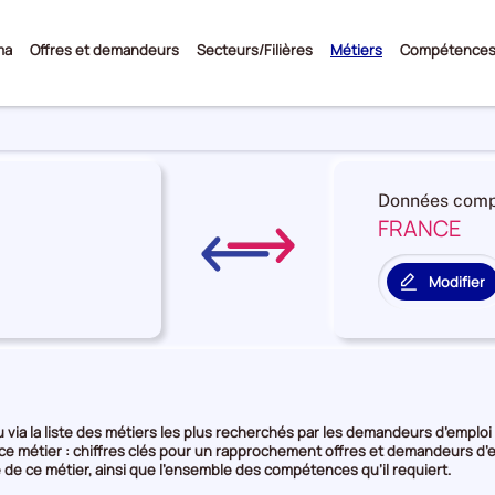
Sous-
ma
Offres et demandeurs
Secteurs/Filières
Métiers
Compétence
menu
Données comp
FRANCE
re
on
Modifier
le
territoire
rie
de
comparais
e
via la liste des métiers les plus recherchés par les demandeurs d’emploi o
 ce métier : chiffres clés pour un rapprochement offres et demandeurs d’e
 de ce métier, ainsi que l’ensemble des compétences qu’il requiert.