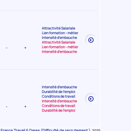
Attractivité Salariale
Lien formation - métier
t Très
Intensité d'embauche
Attractivité Salariale
Lien formation - métier
-
+
Intensité d'embauche
Intensité d'embauche
Durabilité de l'emploi
nt Moyenne
Conditions de travail
Intensité d'embauche
Conditions de travail
-
+
Durabilité de l'emploi
 France Travail & Dares (Difficulté de recrutement )
Données
,
2025