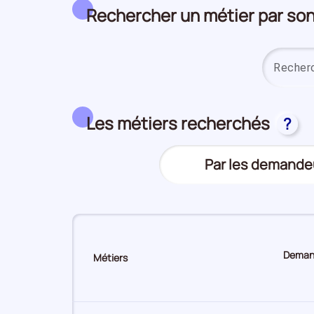
Rechercher un métier par s
Les métiers recherchés
?
Trier
Par les demande
(Affichage
le
actuel)
top
des
métiers
Demand
Métiers
Sur