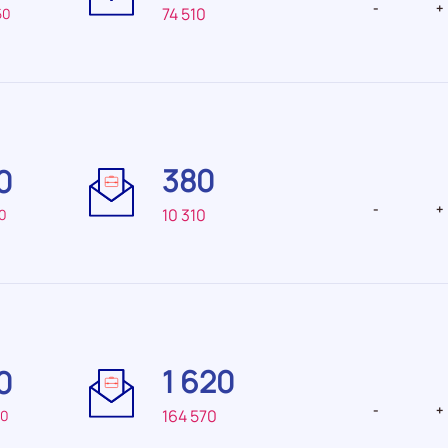
-
+
74 510
50
Difficulté
Difficulté
de
de
380
0
recrutement Très
recrutemen
faible
faible
-
+
10 310
0
Difficulté
Difficulté
de
de
1 620
0
recrutement Très
recrutemen
élevée
-
+
164 570
40