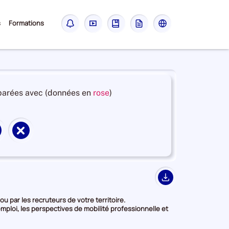
Sous-
s
Formations
Notifications
Didacticiel
Guide
Glossaire
Les
menu
sites
France
Travail
et
arées avec (données en
rose
)
en
deuxième
position
Supprimer
par
territoire
catégorie
de
de
on
comparaison
donnée
Export
u par les recruteurs de votre territoire.
mploi, les perspectives de mobilité professionnelle et