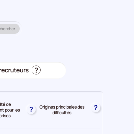
 métier ou un code ROME à analyser.
chercher
?
 recruteurs
s
ulté de
?
Origines principales des
?
t pour les
difficultés
prises