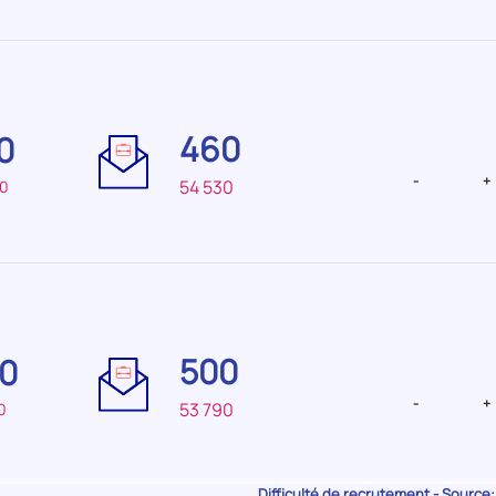
Difficulté
Difficulté
de
de
460
0
recrutement Très
recrutemen
faible
faible
-
+
54 530
50
Difficulté
Difficulté
de
de
500
0
recrutement Elevée
recruteme
-
+
53 790
0
Difficulté de recrutement - Source: