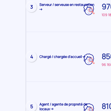
97
Visiter
Serveur / serveuse en restauration
principal
3
la
:
109 1
page
SAVOIE
du
métier
Sur
le
territoire
85
Visiter
principal
4
Chargé / chargée d'accueil
la
:
96 16
page
SAVOIE
du
métier
Sur
le
territoire
81
Visiter
Agent / agente de propreté de
principal
5
locaux
la
: