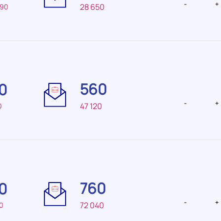
-
+
28 650
490
Difficulté
Difficulté
de
de
560
0
recrutement Moyenne
recrutemen
faible
-
+
47 120
0
Difficulté
Difficulté
de
de
760
0
recrutement Faible
recrutemen
faible
-
+
72 040
70