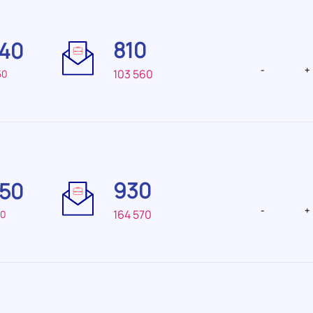
Difficulté
Difficulté
de
de
810
340
recrutement Très
recrutemen
faible
faible
-
+
103 560
50
Difficulté
Difficulté
de
de
930
050
recrutement Elevée
recrutemen
-
+
164 570
40
Difficulté
Difficulté
de
de