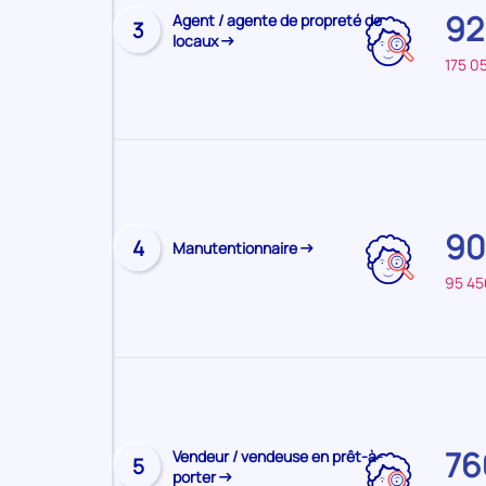
92
Visiter
Agent / agente de propreté de
principal
3
locaux
la
:
175 0
page
DEUX-
du
SEVRES
métier
Sur
le
territoire
90
Visiter
principal
4
Manutentionnaire
la
:
95 45
page
DEUX-
du
SEVRES
métier
Sur
le
territoire
76
Visiter
Vendeur / vendeuse en prêt-à-
principal
5
porter
la
: