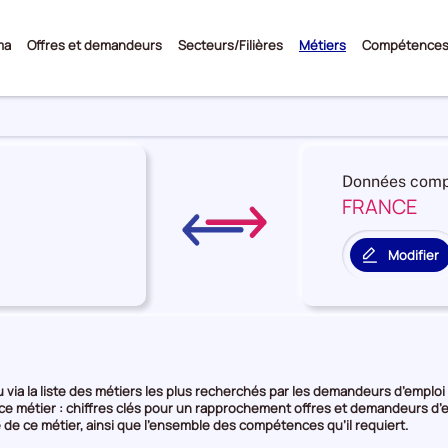
Sous-
ma
Offres et demandeurs
Secteurs/Filières
Métiers
Compétence
menu
Données comp
FRANCE
re
on
Modifier
le
territoire
rie
de
comparais
e
via la liste des métiers les plus recherchés par les demandeurs d’emploi o
 ce métier : chiffres clés pour un rapprochement offres et demandeurs d’e
 de ce métier, ainsi que l’ensemble des compétences qu’il requiert.