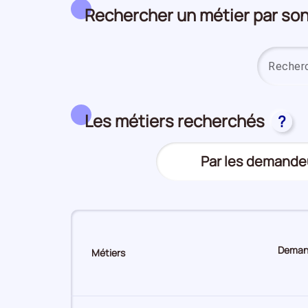
Rechercher un métier par s
Les métiers recherchés
?
Trier
Par les demande
(Affichage
le
actuel)
top
des
métiers
Demand
Métiers
Sur