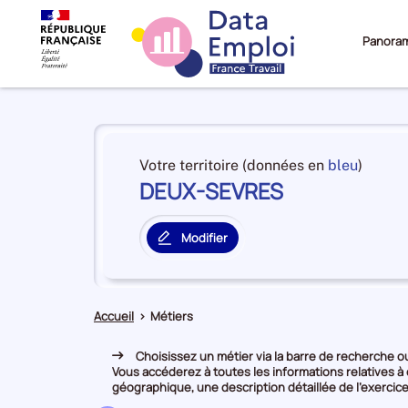
Panora
Panorama
du
et
Votre territoire (données en
bleu
)
territoire
DEUX-SEVRES
en
DEUX-
premiè
SEVRES
positi
Modifier
par
le
catégo
territoire
de
principal
donné
Accueil
>
Métiers
Choisissez un métier via la barre de recherche ou 
Vous accéderez à toutes les informations relatives à
géographique, une description détaillée de l’exercice