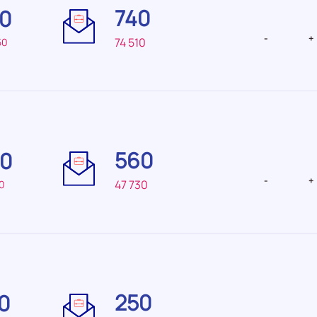
740
0
recrutement Moyenne
recrutemen
-
+
74 510
50
Difficulté
Difficulté
de
de
560
0
recrutement Elevée
recrutemen
faible
-
+
47 730
0
Difficulté
Difficulté
de
de
250
0
recrutement Faible
recrutemen
faible