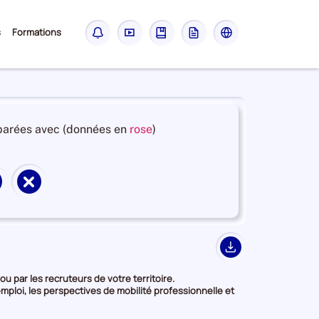
Sous-
s
Formations
Notifications
Didacticiel
Guide
Glossaire
Les
menu
sites
France
Travail
et
arées avec (données en
rose
)
en
deuxième
position
Supprimer
par
territoire
catégorie
de
de
on
comparaison
donnée
Export
u par les recruteurs de votre territoire.
mploi, les perspectives de mobilité professionnelle et