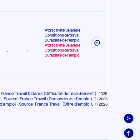
Attractivité Salariale
Conditions de travail
t Très
Durabilité de l'emploi
Attractivité Salariale
Conditions de travail
-
+
Durabilité de l'emploi
Attractivité Salariale
 France Travail & Dares (Difficulté de recrutement )
Données
,
2025
Conditions de travail
- Source: France Travail (Demandeurs d'emploi)
pour
Données
,
T1 2026
t Très
Durabilité de l'emploi
la
d'emploi - Source: France Travail (Offre d'emploi)
pour
Données
,
T1 2026
Attractivité Salariale
période
la
pour
Conditions de travail
-
+
période
la
Durabilité de l'emploi
période
Haut
de