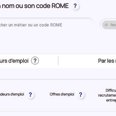
on nom ou son code ROME
?
Saisissez un
Re
?
Trier
Par les
urs d’emploi
le
top
des
métier
Diffic
?
?
eurs d'emploi
Offres d'emploi
recrutemen
entre