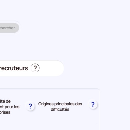
 métier ou un code ROME à analyser.
chercher
?
 recruteurs
s
ulté de
?
Origines principales des
?
t pour les
difficultés
prises