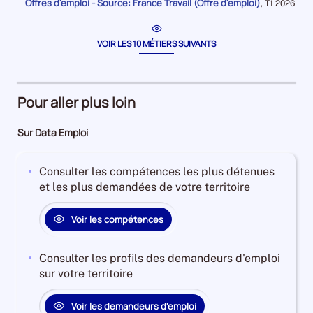
période
Offres d'emploi - Source: France Travail (Offre d'emploi)
pour
Données
,
T1 2026
livreur
la
pour
période
/
la
période
conduc
VOIR LES 10 MÉTIERS SUIVANTS
livreus
Pour aller plus loin
Sur Data Emploi
Consulter les compétences les plus détenues
et les plus demandées de votre territoire
Voir les compétences
Consulter les profils des demandeurs d'emploi
sur votre territoire
Voir les demandeurs d'emploi