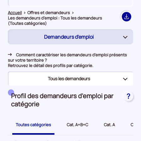
de
de
comparaison
comparaison
Accueil
>
Offres et demandeurs
>
Les demandeurs d'emploi : Tous les demandeurs
Export
(Toutes catégories)
Demandeurs d'emploi
(page
active)
Rapprochement
Comment caractériser les demandeurs d'emploi présents
sur votre territoire ?
Offres d’emploi
Retrouvez le détail des profils par catégorie.
Tous les demandeurs
(page
active)
(page
Tous les demandeurs
Profil des demandeurs d'emploi par
?
active)
catégorie
Bénéficiaires du RSA
Jeunes
Toutes catégories
Cat. A+B+C
Cat. A
Cat. 
Seniors
Demandeurs d'emploi longue durée