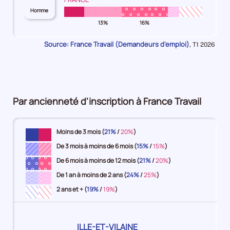
le
9%
des
24
34
49
54
ans
Homme
Hommes
Hommes
Hommes
Hommes
Hommes
hommes
territoire
ans
ans
ans
ans
et
-
-
-
-
-
13%
16%
pour
7%
15%
16%
4%
plus
le
15-
25-
35-
50-
55
territoire
Source: France Travail (Demandeurs d'emploi)
6%
Données
24
34
49
54
ans
,
T1 2026
pour
ans
ans
ans
ans
et
la
7%
13%
16%
4%
plus
période
8%
Par ancienneté d'inscription à France Travail
Moins de 3 mois (
21%
/
20%
)
De 3 mois à moins de 6 mois (
15%
/
15%
)
De 6 mois à moins de 12 mois (
21%
/
20%
)
De 1 an à moins de 2 ans (
24%
/
25%
)
2 ans et + (
19%
/
19%
)
Pour
ILLE-ET-VILAINE