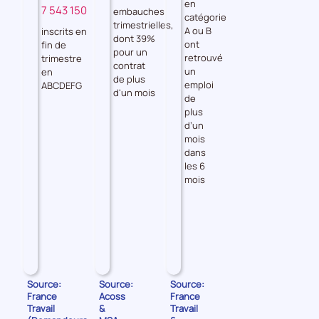
Demandeurs
en
7 543 150
VILAINE
FRANCE
embauches
catégorie
d'emploi
trimestrielles,
A ou B
inscrits en
dont 39%
ont
fin de
pour un
retrouvé
trimestre
contrat
un
en
de plus
emploi
ABCDEFG
d'un mois
de
plus
d’un
mois
dans
les 6
mois
Source:
Source:
Source:
France
Acoss
France
Travail
&
Travail