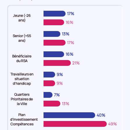
an
et
Demandeurs
plus
17%
Jeune (-26
d'emploi
Demandeurs
ans)
16%
31%
d'emploi
Demandeurs
40%
13%
d'emploi
Demandeurs
Senior (+55
ans)
28%
d'emploi
17%
42%
16%
Bénéficiaire
du RSA
21%
Travailleurs en
9%
situation
9%
d'handicap
Quartiers
7%
Prioritaires de
13%
la Ville
Plan
40%
d'Investissement
49%
Compétences