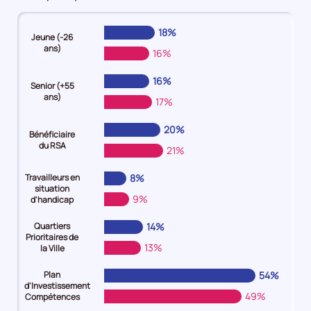
an
et
Demandeurs
plus
18%
Jeune (-26
d'emploi
Demandeurs
ans)
16%
31%
d'emploi
Demandeurs
39%
16%
d'emploi
Demandeurs
Senior (+55
ans)
28%
d'emploi
17%
42%
20%
Bénéficiaire
du RSA
21%
Travailleurs en
8%
situation
9%
d'handicap
Quartiers
14%
Prioritaires de
13%
la Ville
Plan
54%
d'Investissement
49%
Compétences