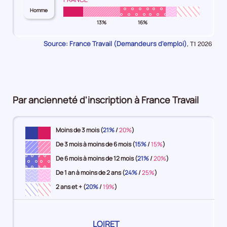
le
9%
des
24
34
49
54
ans
Homme
Hommes
Hommes
Hommes
Hommes
Hommes
hommes
territoire
ans
ans
ans
ans
et
-
-
-
-
-
13%
16%
pour
7%
13%
16%
5%
plus
le
15-
25-
35-
50-
55
territoire
Source: France Travail (Demandeurs d'emploi)
8%
Données
24
34
49
54
ans
,
T1 2026
pour
ans
ans
ans
ans
et
la
7%
13%
16%
4%
plus
période
8%
Par ancienneté d'inscription à France Travail
Moins de 3 mois (
21%
/
20%
)
De 3 mois à moins de 6 mois (
15%
/
15%
)
De 6 mois à moins de 12 mois (
21%
/
20%
)
De 1 an à moins de 2 ans (
24%
/
25%
)
2 ans et + (
20%
/
19%
)
Pour
LOIRET