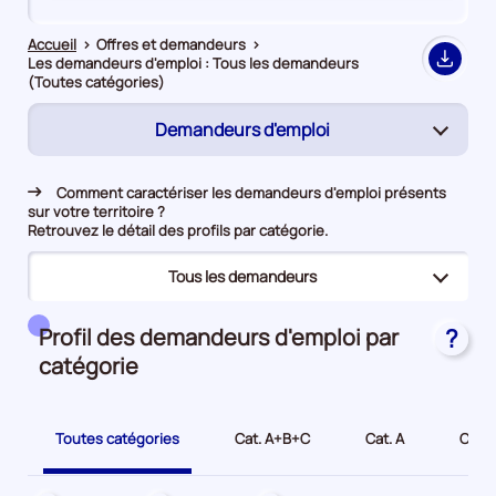
de
de
comparaison
comparaison
Accueil
>
Offres et demandeurs
>
Les demandeurs d'emploi : Tous les demandeurs
Export
(Toutes catégories)
Demandeurs d'emploi
(page
active)
Rapprochement
Comment caractériser les demandeurs d'emploi présents
sur votre territoire ?
Offres d’emploi
Retrouvez le détail des profils par catégorie.
Tous les demandeurs
(page
active)
(page
Tous les demandeurs
Profil des demandeurs d'emploi par
?
active)
catégorie
Bénéficiaires du RSA
Jeunes
Toutes catégories
Cat. A+B+C
Cat. A
Cat. 
Seniors
Demandeurs d'emploi longue durée