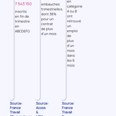
Demandeurs
en
7 543 150
FRANCE
embauches
catégorie
d'emploi
trimestrielles,
A ou B
inscrits
dont 38%
ont
en fin de
pour un
retrouvé
trimestre
contrat
un
en
de plus
emploi
ABCDEFG
d'un mois
de
plus
d’un
mois
dans
les 6
mois
Source:
Source:
Source:
France
Acoss
France
Travail
&
Travail