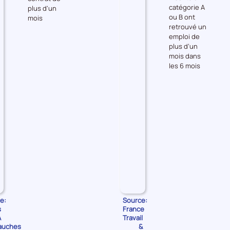
catégorie A
plus d'un
les
les
ou B ont
mois
Embauches
Accès
retrouvé un
à
emploi de
l'emploi
plus d’un
mois dans
les 6 mois
e:
Source:
s
France
A
Travail
auches
&