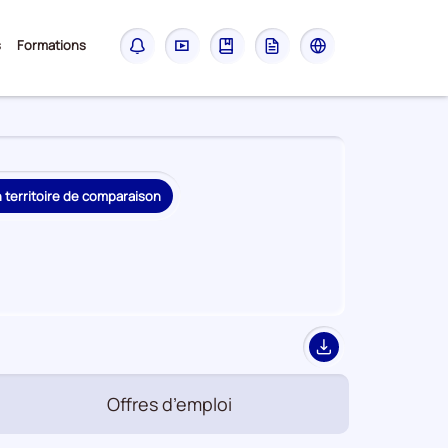
Sous-
s
Formations
Notifications
Didacticiel
Guide
Glossaire
Les
menu
sites
France
Travail
n territoire de comparaison
Export
Offres d’emploi