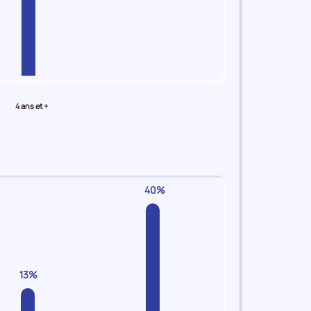
4 ans et +
40%
13%