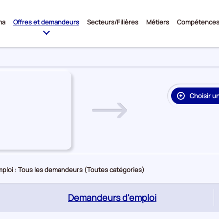
Sous-
ma
Offres et demandeurs
Secteurs/Filières
Métiers
Compétence
menu
Choisir u
re
on
rie
e
ploi : Tous les demandeurs (Toutes catégories)
(page
Demandeurs d'emploi
active)