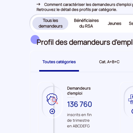
Comment caractériser les demandeurs d'emploi pr
Retrouvez le détail des profils par catégorie.
Tous les
Bénéficiaires
Jeunes
Se
(page
demandeurs
du RSA
active)
Profil des demandeurs d'empl
Toutes catégories
Cat. A+B+C
Demandeurs
d'emploi
YVELINES
136 760
Plus
inscrits en fin
de
de trimestre
données
en ABCDEFG
sur