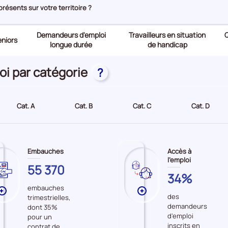
ésents sur votre territoire ?
Demandeurs d'emploi
Travailleurs en situation
Q
niors
longue durée
de handicap
oi par catégorie
?
Cat. A
Cat. B
Cat. C
Cat. D
Embauches
Accès à
l'emploi
YVELINES
55 370
YVELINES
34%
embauches
Plus
Plus
des
trimestrielles,
de
de
demandeurs
dont 35%
données
données
d'emploi
pour un
sur
sur
inscrits en
contrat de