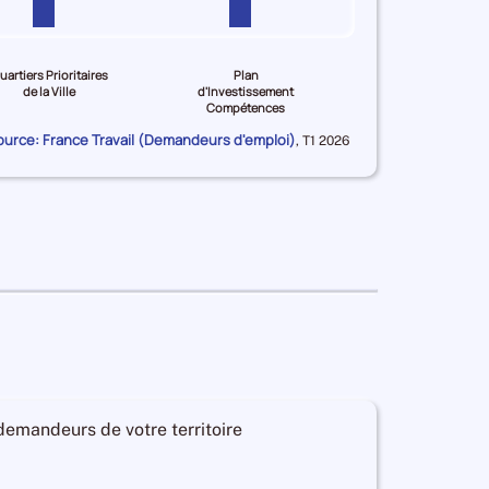
uartiers Prioritaires
Plan
de la Ville
d'Investissement
Compétences
ource: France Travail (Demandeurs d'emploi)
Données
,
T1 2026
pour
la
période
 demandeurs de votre territoire