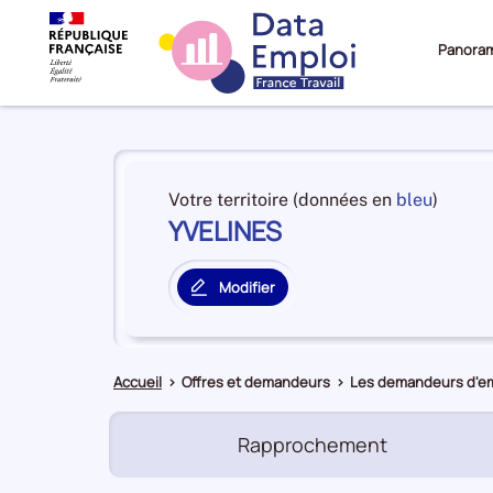
Panora
Panorama
du
et
Votre territoire (données en
bleu
)
territoire
YVELINES
en
YVELINES
premiè
positi
Modifier
par
le
catégo
territoire
de
principal
donné
Accueil
>
Offres et demandeurs
>
Les demandeurs d'em
Rapprochement