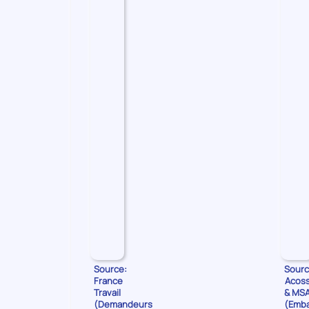
les
Demandeurs
d'emploi
Source:
Sourc
France
Acos
Travail
& MS
(Demandeurs
(Emb