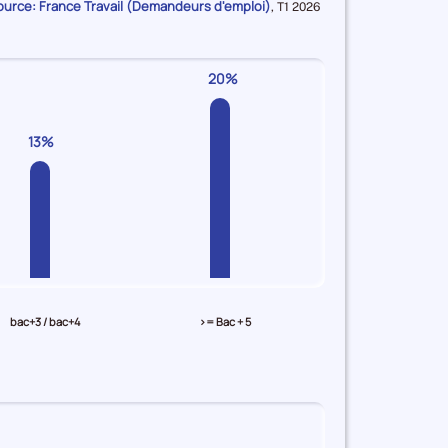
ource: France Travail (Demandeurs d'emploi)
Données
,
T1 2026
pour
la
période
20%
13%
bac+3 / bac+4
>= Bac + 5