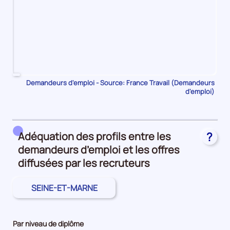
Pour
Demandeurs d'emploi - Source: France Travail (Demandeurs
d'emploi)
le
trimestre
1
de
Adéquation des profils entre les
?
2023,
demandeurs d’emploi et les offres
le
nombre
diffusées par les recruteurs
de
demandeurs
SEINE-ET-MARNE
d'emploi
disponibles
de
Par niveau de diplôme
catégorie