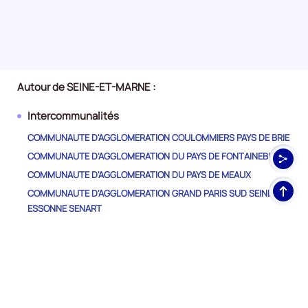
nombre
de
demandeurs
d'emploi
disponibles
de
Autour de SEINE-ET-MARNE :
catégorie
A
Intercommunalités
est
COMMUNAUTE D'AGGLOMERATION COULOMMIERS PAYS DE BRIE
de
62430
COMMUNAUTE D'AGGLOMERATION DU PAYS DE FONTAINEBLEAU
et
COMMUNAUTE D'AGGLOMERATION DU PAYS DE MEAUX
l'évolution
Haut
COMMUNAUTE D'AGGLOMERATION GRAND PARIS SUD SEINE
annuelle
de
ESSONNE SENART
des
pag
COMMUNAUTE D'AGGLOMERATION MARNE ET GONDOIRE
catégories
COMMUNAUTE D'AGGLOMERATION MELUN VAL DE SEINE
A
+
COMMUNAUTE D'AGGLOMERATION PARIS - VALLEE DE LA MARNE
B
COMMUNAUTE D'AGGLOMERATION ROISSY PAYS DE FRANCE
+
COMMUNAUTE D'AGGLOMERATION VAL D'EUROPE
C