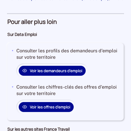
an
1
et
la
pour
de
Demandeurs
à
plus
période
la
59140
période
d'emploi
4
Demandeurs
et
28%
ans
d'emploi
Pour aller plus loin
l'évolution
Offres
Demandeurs
44%
annuelle
d'emploi
d'emploi
Offres
Sur Data Emploi
des
71%
25%
d'emploi
catégories
Offres
5%
A
Consulter les profils des demandeurs d'emploi
d'emploi
+
sur votre territoire
24%
B
+
Voir les demandeurs d'emploi
C
est
Consulter les chiffres-clés des offres d'emploi
de
sur votre territoire
-1.4602861371484954
Pour
Voir les offres d'emploi
le
trimestre
3
de
Sur les autres sites France Travail