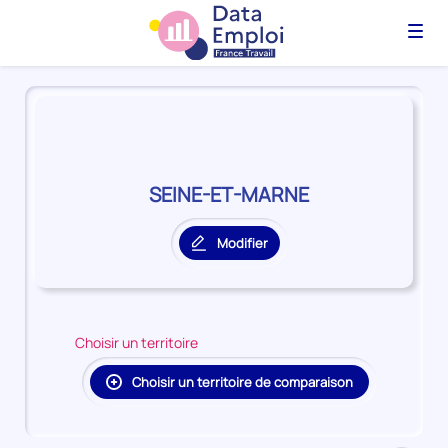
Menu
Panorama
du
territoire
SEINE-
ET-
SEINE-ET-MARNE
MARNE
Modifier
le
territoire
principal
Choisir un territoire
Choisir un territoire de comparaison