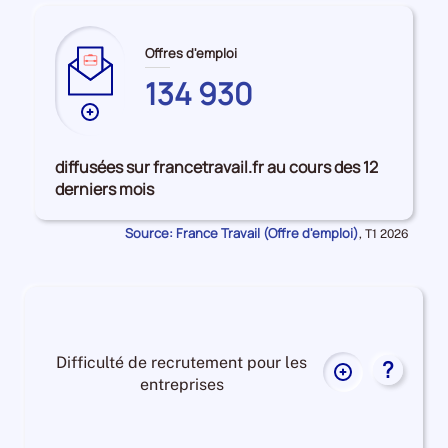
Offres d'emploi
134 930
Plus
de
données
diffusées sur francetravail.fr au cours des 12
sur
derniers mois
les
SEINE-
Source: France Travail (Offre d'emploi)
Données
,
T1 2026
ET-
pour
la
MARNE
période
Difficulté de recrutement pour les
?
Plus
entreprises
de
données
Difficulté
sur
de