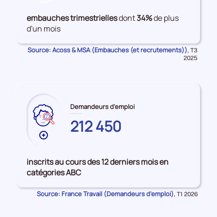
de
données
embauches trimestrielles
dont
34%
de plus
sur
d'un mois
les
Embauches
Source: Acoss & MSA (Embauches (et recrutements))
Données
,
T3
pour
2025
la
période
Demandeurs d'emploi
212 450
Plus
de
données
inscrits au cours des 12 derniers mois en
sur
catégories ABC
les
SEINE-
Source: France Travail (Demandeurs d'emploi)
Données
,
T1 2026
ET-
pour
la
MARNE
période