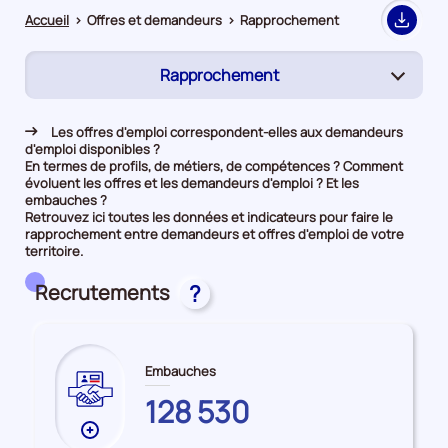
Accueil
>
Offres et demandeurs
>
Rapprochement
Export
Rapprochement
(page
active)
Demandeurs d'emploi
Les offres d'emploi correspondent-elles aux demandeurs
d'emploi disponibles ?
Offres d’emploi
En termes de profils, de métiers, de compétences ? Comment
évoluent les offres et les demandeurs d'emploi ? Et les
embauches ?
Retrouvez ici toutes les données et indicateurs pour faire le
rapprochement entre demandeurs et offres d'emploi de votre
territoire.
Recrutements
?
Embauches
SEINE-
128 530
ET-
Plus
MARNE