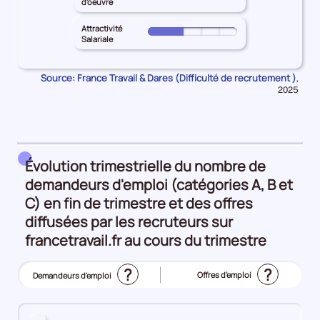
ET-
d'oeuvre
de
principal
les
le
MARNE
l'emploi
SEINE-
Inadéquation
territoire
Attractivité
pour
Pour
10%
ET-
Salariale
géographique
principal
les
le
MARNE
25%
SEINE-
Intensité
territoire
pour
ET-
Source: France Travail & Dares (Difficulté de recrutement )
Donn
d'embauche
,
principal
les
pour
MARNE
2025
10%
SEINE-
Lien
la
pour
ET-
péri
formation
les
MARNE
-
Manque
pour
métier
de
les
Évolution trimestrielle du nombre de
25%
main
Attractivité
demandeurs d'emploi (catégories A, B et
d'oeuvre
Salariale
C) en fin de trimestre et des offres
25%
25%
diffusées par les recruteurs sur
francetravail.fr au cours du trimestre
?
?
Offres d’emploi
Demandeurs d'emploi
(Affichage
actuel)