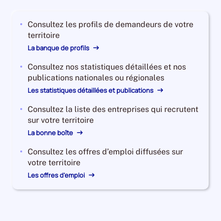
2023,
le
Consultez les profils de demandeurs de votre
nombre
territoire
de
demandeurs
La banque de profils
d'emploi
Consultez nos statistiques détaillées et nos
disponibles
publications nationales ou régionales
de
catégorie
Les statistiques détaillées et publications
B
Consultez la liste des entreprises qui recrutent
et
sur votre territoire
C
La bonne boîte
est
de
Consultez les offres d’emploi diffusées sur
41730,
votre territoire
le
Les offres d'emploi
nombre
de
demandeurs
d'emploi
disponibles