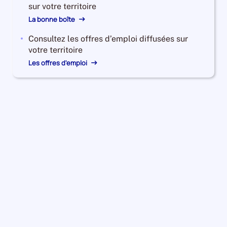
annuelle
sur votre territoire
des
La bonne boîte
catégories
A
Consultez les offres d’emploi diffusées sur
+
votre territoire
B
Les offres d'emploi
+
C
est
de
1.8673409842443105
Pour
le
trimestre
1
de
2024,
le
nombre
de
demandeurs