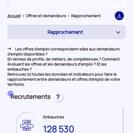
de
de
comparaison
comparaison
Accueil
>
Offres et demandeurs
>
Rapprochement
Export
Rapprochement
(page
active)
Demandeurs d'emploi
Les offres d'emploi correspondent-elles aux demandeurs
d'emploi disponibles ?
Offres d’emploi
En termes de profils, de métiers, de compétences ? Comment
évoluent les offres et les demandeurs d'emploi ? Et les
embauches ?
Retrouvez ici toutes les données et indicateurs pour faire le
rapprochement entre demandeurs et offres d'emploi de votre
territoire.
Recrutements
?
Embauches
SEINE-
128 530
ET-