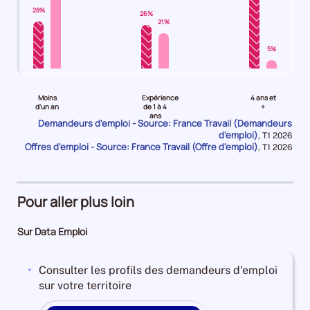
+
28%
26%
B
21%
+
C
5%
est
Pour
Pour
Pour
de
le
le
le
0.1436643999616895
Moins
Expérience
4 ans et
niveau
niveau
niveau
Pour
d'un an
de 1 à 4
+
ans
Moins
Expérience
4
le
Demandeurs d'emploi - Source: France Travail (Demandeurs
d'emploi)
d'un
de
ans
Données
trimestre
,
T1 2026
Offres d'emploi - Source: France Travail (Offre d'emploi)
pour
Données
,
T1 2026
an
1
et
4
la
pour
Demandeurs
à
plus
de
période
la
période
d'emploi
4
Demandeurs
2023,
28%
ans
d'emploi
le
Pour aller plus loin
Offres
Demandeurs
43%
nombre
d'emploi
d'emploi
Offres
de
Sur Data Emploi
74%
26%
d'emploi
demandeurs
Offres
5%
d'emploi
Consulter les profils des demandeurs d'emploi
d'emploi
disponibles
sur votre territoire
21%
de
catégorie