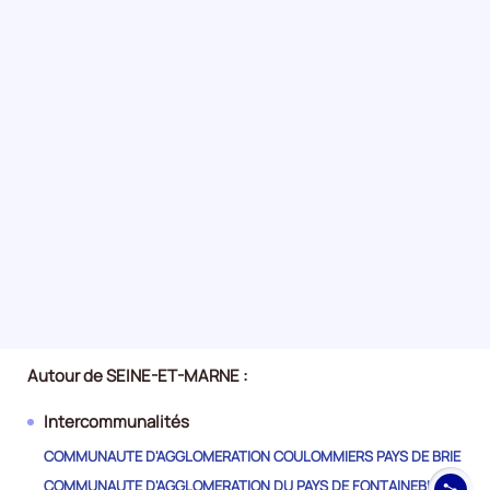
de
62610
et
l'évolution
annuelle
des
catégories
A
+
B
+
C
est
de
2.0607481199335873
Autour de SEINE-ET-MARNE :
Pour
le
Intercommunalités
trimestre
2
COMMUNAUTE D'AGGLOMERATION COULOMMIERS PAYS DE BRIE
de
COMMUNAUTE D'AGGLOMERATION DU PAYS DE FONTAINEBLEAU