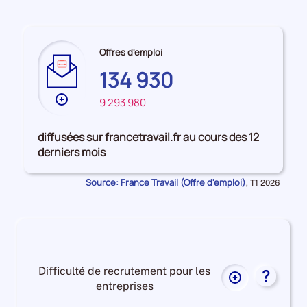
pour
la
MARNE
période
Offres d'emploi
134 930
Plus
9 293 980
de
données
diffusées sur francetravail.fr au cours des 12
sur
derniers mois
les
SEINE-
Source: France Travail (Offre d'emploi)
Données
,
T1 2026
ET-
pour
la
MARNE
période
Difficulté de recrutement pour les
?
Plus
entreprises
de