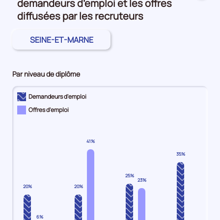
demandeurs d’emploi et les offres
le
nombre
diffusées par les recruteurs
de
demandeurs
SEINE-ET-MARNE
d'emploi
disponibles
de
Par niveau de diplôme
catégorie
B
Demandeurs d'emploi
et
Offres d'emploi
C
est
de
40590,
41%
le
35%
nombre
de
25%
23%
demandeurs
20%
20%
d'emploi
disponibles
6%
de