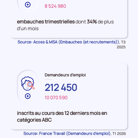
Plus
8 524 980
MARNE
FRANCE
de
données
embauches trimestrielles
dont
34%
de plus
sur
d'un mois
les
Embauches
Source: Acoss & MSA (Embauches (et recrutements))
Données
,
T3
pour
2025
la
période
Demandeurs d'emploi
212 450
Plus
10 070 590
de
données
inscrits au cours des 12 derniers mois en
sur
catégories ABC
les
SEINE-
Source: France Travail (Demandeurs d'emploi)
Données
,
T1 2026
ET-