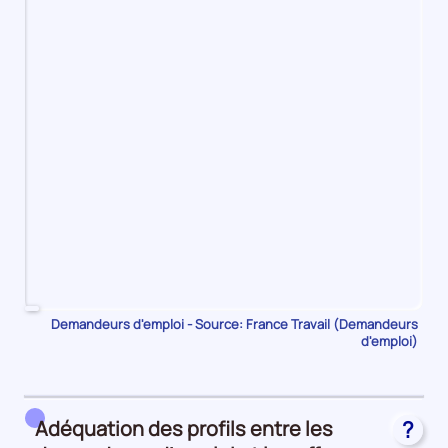
Pour
Demandeurs d'emploi - Source: France Travail (Demandeurs
d'emploi)
le
trimestre
1
de
Adéquation des profils entre les
?
2023,