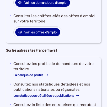
Voir les demandeurs d'emploi
B
et
C
Consulter les chiffres-clés des offres d'emploi
est
sur votre territoire
de
42310,
Voir les offres d'emploi
le
nombre
de
Sur les autres sites France Travail
demandeurs
d'emploi
disponibles
Consultez les profils de demandeurs de votre
de
territoire
catégorie
La banque de profils
A
est
Consultez nos statistiques détaillées et nos
de
publications nationales ou régionales
62430
Les statistiques détaillées et publications
et
l'évolution
Consultez la liste des entreprises qui recrutent