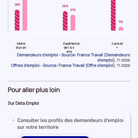
+
28%
26%
B
21%
+
C
5%
est
Pour
Pour
Pour
de
le
le
le
-3.6973930822968137
Moins
Expérience
4 ans et
niveau
niveau
niveau
Pour
d'un an
de 1 à 4
+
ans
Moins
Expérience
4
le
Demandeurs d'emploi - Source: France Travail (Demandeurs
d'emploi)
d'un
de
ans
Données
trimestre
,
T1 2026
Offres d'emploi - Source: France Travail (Offre d'emploi)
pour
Données
,
T1 2026
an
1
et
4
la
pour
Demandeurs
à
plus
de
période
la
période
d'emploi
4
Demandeurs
2023,
28%
ans
d'emploi
le
Pour aller plus loin
Offres
Demandeurs
43%
nombre
d'emploi
d'emploi
Offres
de
Sur Data Emploi
74%
26%
d'emploi
demandeurs
Offres
5%
d'emploi
Consulter les profils des demandeurs d'emploi
d'emploi
disponibles
sur votre territoire
21%
de
catégorie