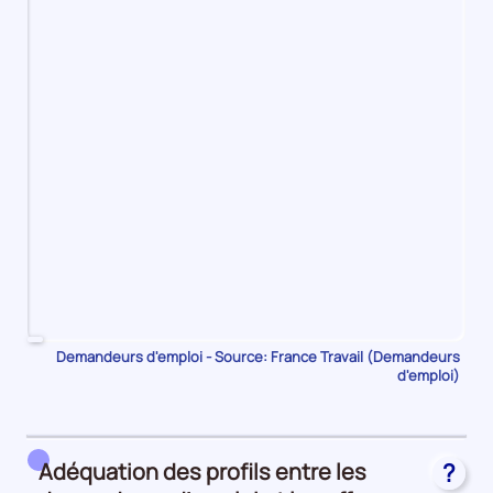
Pour
Demandeurs d'emploi - Source: France Travail (Demandeurs
d'emploi)
le
trimestre
1
de
Adéquation des profils entre les
?
2023,