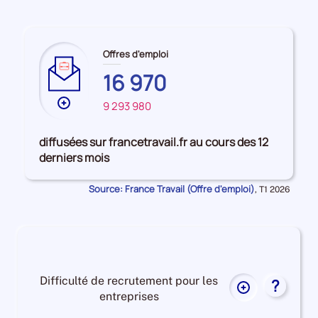
pour
la
période
Offres d'emploi
16 970
Plus
9 293 980
de
données
diffusées sur francetravail.fr au cours des 12
sur
derniers mois
les
GUADELOUPE
Source: France Travail (Offre d'emploi)
Données
,
T1 2026
pour
la
période
Difficulté de recrutement pour les
?
Plus
entreprises
de