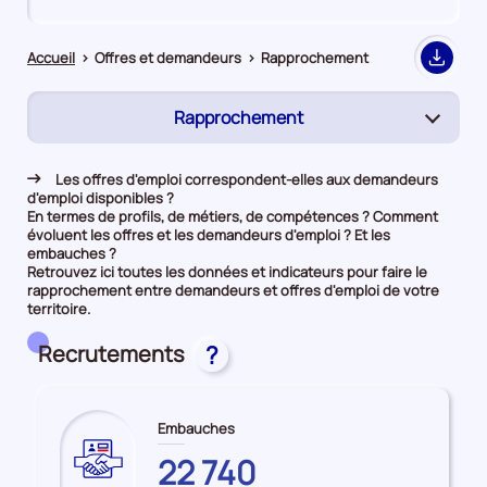
de
de
comparaison
comparaison
Accueil
>
Offres et demandeurs
>
Rapprochement
Export
Rapprochement
(page
active)
Demandeurs d'emploi
Les offres d'emploi correspondent-elles aux demandeurs
d'emploi disponibles ?
Offres d’emploi
En termes de profils, de métiers, de compétences ? Comment
évoluent les offres et les demandeurs d'emploi ? Et les
embauches ?
Retrouvez ici toutes les données et indicateurs pour faire le
rapprochement entre demandeurs et offres d'emploi de votre
territoire.
Recrutements
?
Embauches
GUADELOUPE
22 740