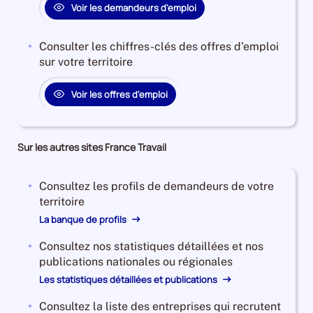
Voir les demandeurs d'emploi
B
et
C
Consulter les chiffres-clés des offres d'emploi
est
sur votre territoire
de
13680,
Voir les offres d'emploi
le
nombre
de
Sur les autres sites France Travail
demandeurs
d'emploi
disponibles
Consultez les profils de demandeurs de votre
de
territoire
catégorie
La banque de profils
A
est
Consultez nos statistiques détaillées et nos
de
publications nationales ou régionales
41470
Les statistiques détaillées et publications
et
l'évolution
Consultez la liste des entreprises qui recrutent