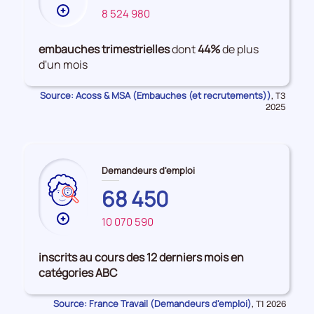
Plus
8 524 980
FRANCE
de
données
embauches trimestrielles
dont
44%
de plus
sur
d'un mois
les
Embauches
Source: Acoss & MSA (Embauches (et recrutements))
Données
,
T3
pour
2025
la
période
Demandeurs d'emploi
68 450
Plus
10 070 590
de
données
inscrits au cours des 12 derniers mois en
sur
catégories ABC
les
GUADELOUPE
Source: France Travail (Demandeurs d'emploi)
Données
,
T1 2026