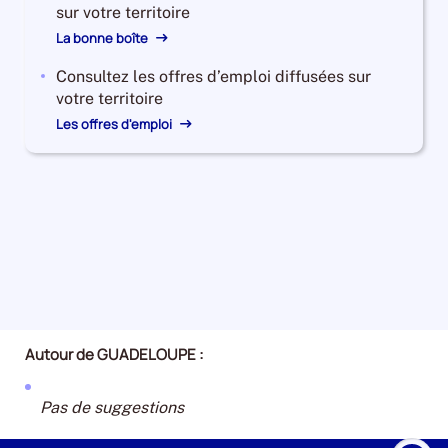
annuelle
sur votre territoire
des
La bonne boîte
catégories
A
Consultez les offres d’emploi diffusées sur
+
votre territoire
B
Les offres d'emploi
+
C
est
de
-0.6485317960727797
Pour
le
trimestre
1
de
Autour de GUADELOUPE :
2024,
le
nombre
Pas de suggestions
de
demandeurs