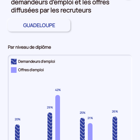
demandeurs d’emploi et les offres
le
nombre
diffusées par les recruteurs
de
demandeurs
GUADELOUPE
d'emploi
disponibles
de
Par niveau de diplôme
catégorie
B
Demandeurs d'emploi
et
Offres d'emploi
C
est
de
12450,
42%
le
nombre
29%
de
26%
25%
demandeurs
21%
20%
d'emploi
disponibles
de