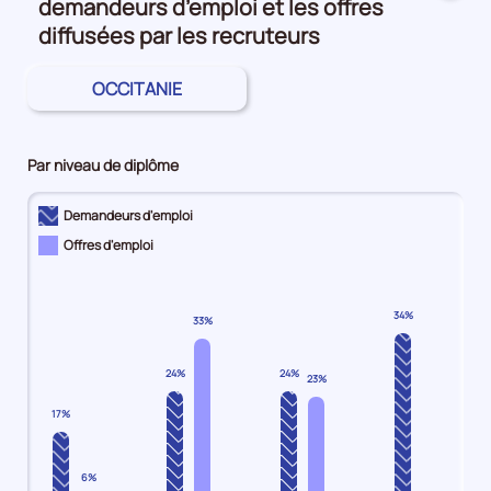
demandeurs d’emploi et les offres
le
nombre
diffusées par les recruteurs
de
demandeurs
OCCITANIE
d'emploi
disponibles
de
Par niveau de diplôme
catégorie
B
Demandeurs d'emploi
et
Offres d'emploi
C
est
de
237850,
34%
33%
le
nombre
24%
24%
23%
de
demandeurs
17%
d'emploi
disponibles
6%
de