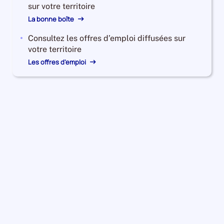
annuelle
sur votre territoire
des
La bonne boîte
catégories
A
Consultez les offres d’emploi diffusées sur
+
votre territoire
B
Les offres d'emploi
+
C
est
de
1.1000960545154683
Pour
le
trimestre
1
de
2024,
le
nombre
de
demandeurs