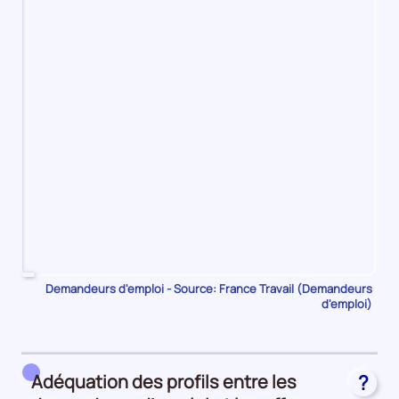
Pour
Demandeurs d'emploi - Source: France Travail (Demandeurs
d'emploi)
le
trimestre
1
de
Adéquation des profils entre les
?
2023,