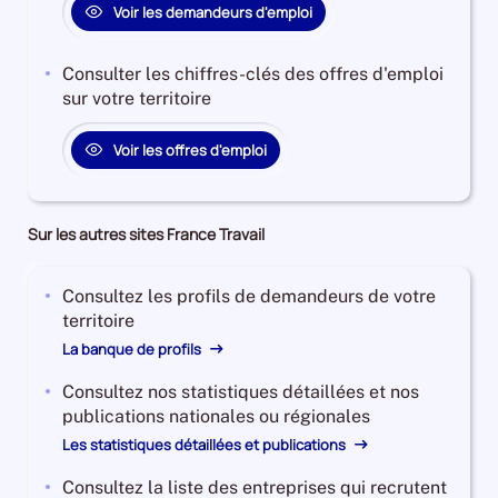
Voir les demandeurs d'emploi
B
et
C
Consulter les chiffres-clés des offres d'emploi
est
sur votre territoire
de
237430,
Voir les offres d'emploi
le
nombre
de
Sur les autres sites France Travail
demandeurs
d'emploi
disponibles
Consultez les profils de demandeurs de votre
de
territoire
catégorie
La banque de profils
A
est
Consultez nos statistiques détaillées et nos
de
publications nationales ou régionales
320410
Les statistiques détaillées et publications
et
l'évolution
Consultez la liste des entreprises qui recrutent