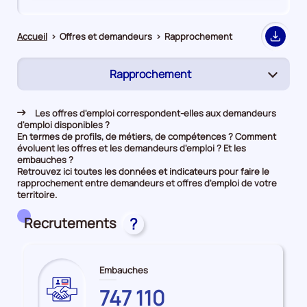
de
de
comparaison
comparaison
Accueil
>
Offres et demandeurs
>
Rapprochement
Export
Rapprochement
(page
active)
Demandeurs d'emploi
Les offres d'emploi correspondent-elles aux demandeurs
d'emploi disponibles ?
Offres d’emploi
En termes de profils, de métiers, de compétences ? Comment
évoluent les offres et les demandeurs d'emploi ? Et les
embauches ?
Retrouvez ici toutes les données et indicateurs pour faire le
rapprochement entre demandeurs et offres d'emploi de votre
territoire.
Recrutements
?
Embauches
OCCITANIE
747 110