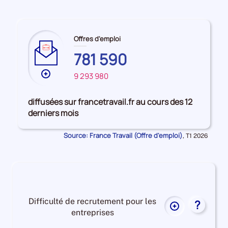
pour
la
période
Offres d'emploi
781 590
Plus
9 293 980
de
données
diffusées sur francetravail.fr au cours des 12
sur
derniers mois
les
OCCITANIE
Source: France Travail (Offre d'emploi)
Données
,
T1 2026
pour
la
période
Difficulté de recrutement pour les
?
Plus
entreprises
de