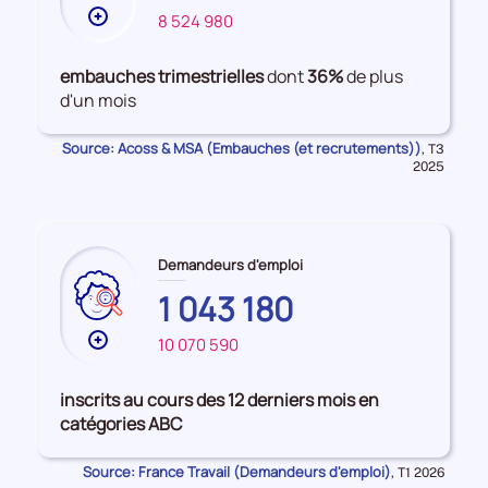
Plus
8 524 980
FRANCE
de
données
embauches trimestrielles
dont
36%
de plus
sur
d'un mois
les
Embauches
Source: Acoss & MSA (Embauches (et recrutements))
Données
,
T3
pour
2025
la
période
Demandeurs d'emploi
1 043 180
Plus
10 070 590
de
données
inscrits au cours des 12 derniers mois en
sur
catégories ABC
les
OCCITANIE
Source: France Travail (Demandeurs d'emploi)
Données
,
T1 2026