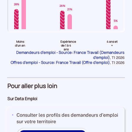
+
28%
26%
B
21%
+
C
5%
est
Pour
Pour
Pour
de
le
le
le
-0.30994544235196025
Moins
Expérience
4 ans et
niveau
niveau
niveau
Pour
d'un an
de 1 à 4
+
ans
Moins
Expérience
4
le
Demandeurs d'emploi - Source: France Travail (Demandeurs
d'emploi)
d'un
de
ans
Données
trimestre
,
T1 2026
Offres d'emploi - Source: France Travail (Offre d'emploi)
pour
Données
,
T1 2026
an
1
et
4
la
pour
Demandeurs
à
plus
de
période
la
période
d'emploi
4
Demandeurs
2023,
28%
ans
d'emploi
le
Pour aller plus loin
Offres
Demandeurs
43%
nombre
d'emploi
d'emploi
Offres
de
Sur Data Emploi
74%
26%
d'emploi
demandeurs
Offres
5%
d'emploi
Consulter les profils des demandeurs d'emploi
d'emploi
disponibles
sur votre territoire
21%
de
catégorie