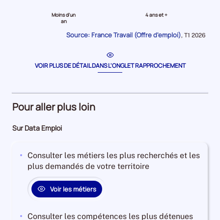
le
le
Moins d'un
4 ans et +
niveau
niveau
an
Moins
4
Source: France Travail (Offre d'emploi)
Données
,
T1 2026
d'un
ans
pour
la
an
et
période
Offres
plus
VOIR PLUS DE DÉTAIL DANS L'ONGLET RAPPROCHEMENT
d'emploi
Offres
87%
d'emploi
Offres
1%
Pour aller plus loin
d'emploi
Offres
74%
d'emploi
Sur Data Emploi
5%
Consulter les métiers les plus recherchés et les
plus demandés de votre territoire
Voir les métiers
Consulter les compétences les plus détenues