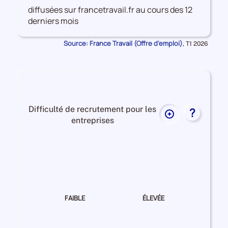
données
diffusées sur francetravail.fr au cours des 12
sur
derniers mois
les
Offres
Source: France Travail (Offre d'emploi)
Données
,
T1 2026
d'emploi
pour
la
période
Difficulté de recrutement pour les
?
Plus
entreprises
de
données
Difficulté
sur
de
la
recrutement Elevée
difficulté
de
recrutement
FAIBLE
ÉLEVÉE
pour
Difficulté
les
de
entreprises