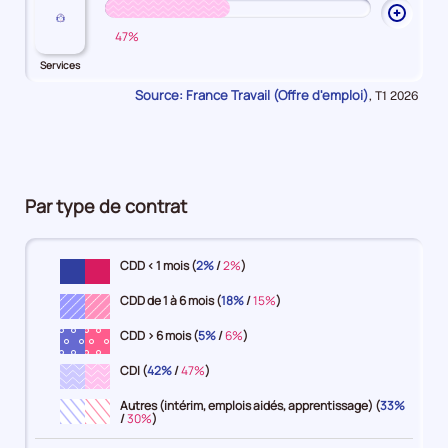
Comme
Ouvrir
47%
les
explic
Services
sur
Source: France Travail (Offre d'emploi)
Données
,
T1 2026
Servic
pour
la
période
Par type de contrat
CDD < 1 mois (
2%
/
2%
)
CDD de 1 à 6 mois (
18%
/
15%
)
CDD > 6 mois (
5%
/
6%
)
CDI (
42%
/
47%
)
Autres (intérim, emplois aidés, apprentissage) (
33%
/
30%
)