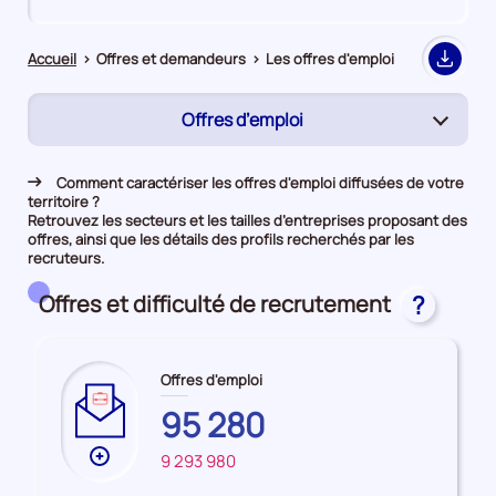
de
de
comparaison
comparaison
Accueil
>
Offres et demandeurs
>
Les offres d'emploi
Export
Offres d’emploi
(page
active)
Rapprochement
Comment caractériser les offres d'emploi diffusées de votre
territoire ?
Demandeurs d'emploi
Retrouvez les secteurs et les tailles d’entreprises proposant des
offres, ainsi que les détails des profils recherchés par les
recruteurs.
Offres et difficulté de recrutement
?
Offres d'emploi
COTES-
95 280
D'ARMOR
Plus
9 293 980
FRANCE
de