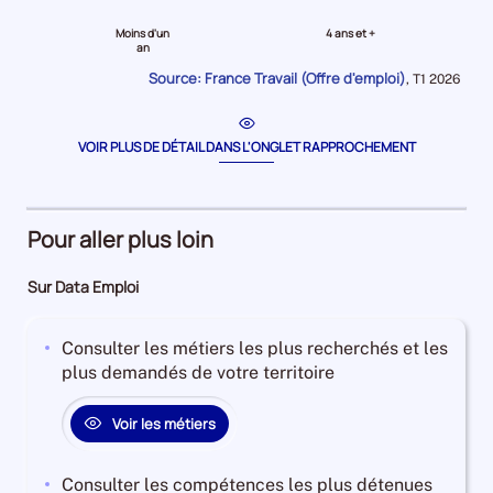
le
le
Moins d'un
4 ans et +
niveau
niveau
an
Moins
4
Source: France Travail (Offre d'emploi)
Données
,
T1 2026
d'un
ans
pour
la
an
et
période
Offres
plus
VOIR PLUS DE DÉTAIL DANS L'ONGLET RAPPROCHEMENT
d'emploi
Offres
64%
d'emploi
Offres
6%
Pour aller plus loin
d'emploi
Offres
74%
d'emploi
Sur Data Emploi
5%
Consulter les métiers les plus recherchés et les
plus demandés de votre territoire
Voir les métiers
Consulter les compétences les plus détenues