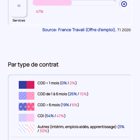
Comme
Ouvrir
47%
les
explic
Services
sur
Source: France Travail (Offre d'emploi)
Données
,
T1 2026
Servic
pour
la
période
Par type de contrat
CDD < 1 mois (
0%
/
2%
)
CDD de 1 à 6 mois (
25%
/
15%
)
CDD > 6 mois (
19%
/
6%
)
CDI (
54%
/
47%
)
Autres (intérim, emplois aidés, apprentissage) (
3%
/
30%
)