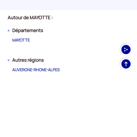
Autour de MAYOTTE :
Départements
MAYOTTE
Autres régions
Haut
de
AUVERGNE-RHONE-ALPES
pag
BOURGOGNE-FRANCHE-COMTE
BRETAGNE
CENTRE-VAL DE LOIRE
CORSE
GRAND EST
GUADELOUPE
GUYANE
HAUTS-DE-FRANCE