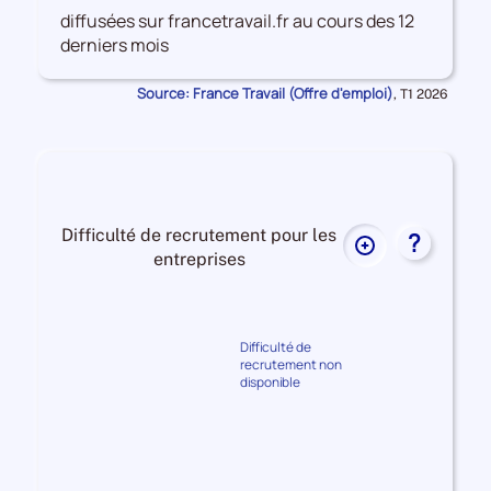
données
diffusées sur francetravail.fr au cours des 12
sur
derniers mois
les
Offres
Source: France Travail (Offre d'emploi)
Données
,
T1 2026
d'emploi
pour
la
période
Difficulté de recrutement pour les
?
Plus
entreprises
de
données
Difficulté
sur
de
la
Difficulté de
recrutement
recrutement non
difficulté
disponible
de
recrutement
pour
Difficulté
les
de
entreprises