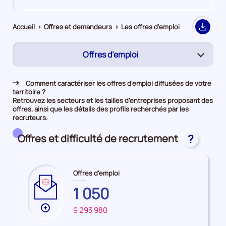
de
de
comparaison
comparaison
Accueil
>
Offres et demandeurs
>
Les offres d'emploi
Export
Offres d’emploi
(page
active)
Rapprochement
Comment caractériser les offres d'emploi diffusées de votre
territoire ?
Demandeurs d'emploi
Retrouvez les secteurs et les tailles d’entreprises proposant des
offres, ainsi que les détails des profils recherchés par les
recruteurs.
Offres et difficulté de recrutement
?
Offres d'emploi
MAYOTTE
1 050
Plus
9 293 980
FRANCE
de