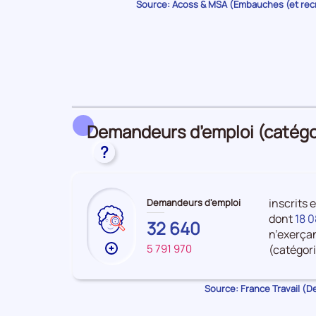
Source: Acoss & MSA (Embauches (et re
sur
les
Embauches
Demandeurs d’emploi (catégori
?
inscrits 
Demandeurs d'emploi
dont
18 
EURE-
32 640
n’exerça
ET-
5 791 970
FRANCE
(catégori
Plus
LOIR
de
données
Source: France Travail (
sur
les