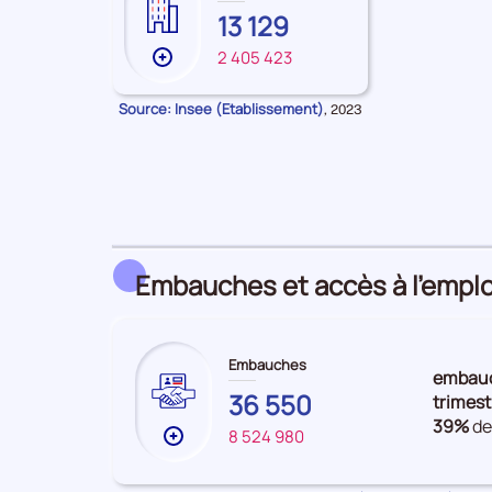
EURE-
13 129
ET-
2 405 423
FRANCE
Plus
LOIR
de
données
Source: Insee (Etablissement)
Données
,
2023
pour
sur
la
les
période
Établissements
Embauches et accès à l’emplo
Embauches
embau
EURE-
36 550
trimest
ET-
39%
de
8 524 980
FRANCE
Plus
LOIR
de
données