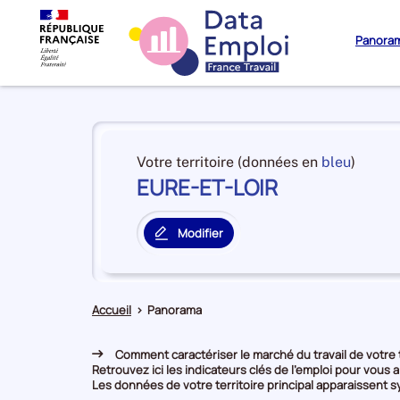
Panora
Panorama
du
et
Votre territoire (données en
bleu
)
territoire
EURE-ET-LOIR
en
EURE-
premiè
ET-
positi
LOIR
Modifier
par
le
catégo
territoire
de
principal
donné
Accueil
>
Panorama
Comment caractériser le marché du travail de votre t
Retrouvez ici les indicateurs clés de l'emploi pour vous a
Les données de votre territoire principal apparaissent