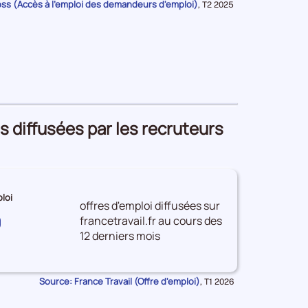
oss (Accès à l'emploi des demandeurs d'emploi)
Données
,
T2 2025
pour
la
période
s diffusées par les recruteurs
loi
offres d'emploi diffusées sur
0
francetravail.fr au cours des
12 derniers mois
Source: France Travail (Offre d'emploi)
Données
,
T1 2026
pour
la