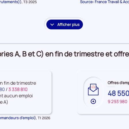
crutements))
Source: France Travail & Ac
Données
,
T3 2025
sur
pour
la
les
période
Accès
à
Afficher plus
le
l'emploi
détail
des
embauches
es A, B et C) en fin de trimestre et offre
et
accès
à
l'emploi
en fin de trimestre
Offres d'emp
080
/
3 338 810
EURE-
48 55
nt aucun emploi
ET-
9 293 980
e A)
FRANCE
Plus
LOIR
de
données
Demandeurs d'emploi)
Données
,
T1 2026
sur
pour
la
les