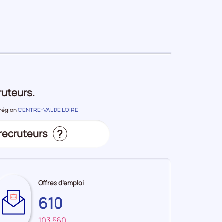
période
ruteurs.
 région
CENTRE-VAL DE LOIRE
?
 recruteurs
Offres d’emploi
s
610
103 560