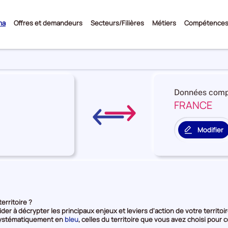
Sous-
ma
Offres et demandeurs
Secteurs/Filières
Métiers
Compétence
menu
Données comp
FRANCE
re
on
Modifier
le
territoire
rie
de
comparais
e
erritoire ?
ider à décrypter les principaux enjeux et leviers d'action de votre territoir
et
 systématiquement en
bleu
, celles du territoire que vous avez choisi po
en