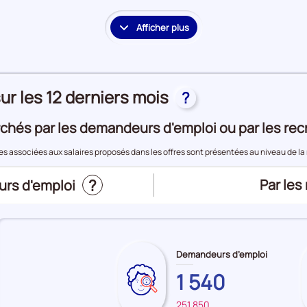
période
Offres
d'emploi
Afficher plus
le
détail
des
embauches
ur les 12 derniers mois
et
?
accès
à
chés par les demandeurs d'emploi ou par les rec
l'emploi
es associées aux salaires proposés dans les offres sont présentées au niveau de la
?
Trier
Par les
urs d'emploi
le
top
des
Demandeurs d’emploi
métier
1 540
les
Sur
pour
plus
le
:
251 850