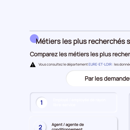
Demandeurs
d'emploi
Métiers les plus recherchés s
Comparez les métiers les plus recher
Vous consultez le département
EURE-ET-LOIR
: les donné
Trier
Par les demande
(Affichage
le
actuel)
top
Employé / employée de rayon
des
1
libre-service
(Affichage
métiers
actuel)
les
plus
Agent / agente de
2
conditionnement