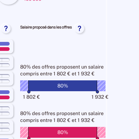
chés
re
yé
al
yée
?
?
Salaire proposé dans les offres
80% des offres
proposent un salaire
compris entre
1 802 € et 1 932 €
n
80%
n
1 802 €
1 932 €
n
80% des offres
proposent un salaire
compris entre
1 802 € et 1 932 €
n
80%
n
n