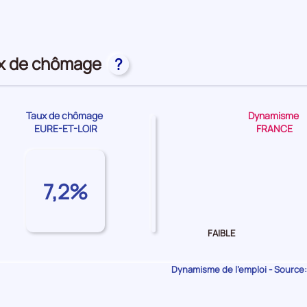
première
position
par
catégorie
de
ux de chômage
?
donnée
Taux de chômage
Dynamisme
EURE-ET-LOIR
FRANCE
Dynamisme
de
7,2%
l'emploi Moyen
FAIBLE
Dynamisme de l'emploi - Source: