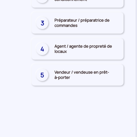
recherchés
Préparateur / préparatrice de
3
commandes
Agent / agente de propreté de
4
locaux
Vendeur / vendeuse en prêt-
5
à-porter