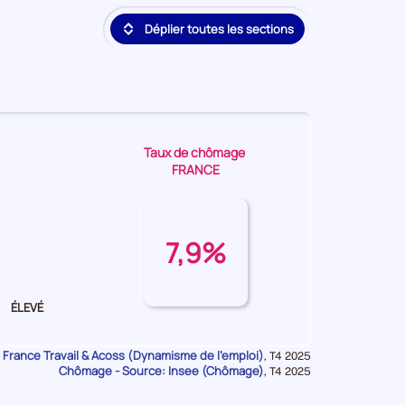
deuxième
Déplier toutes les sections
position
par
catégorie
de
donnée
Taux de chômage
FRANCE
7,9%
ÉLEVÉ
 France Travail & Acoss (Dynamisme de l'emploi)
Données
,
T4 2025
Chômage - Source: Insee (Chômage)
pour
Données
,
T4 2025
la
pour
période
la