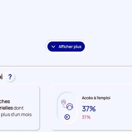
à
l'emploi
Afficher plus
le
détail
des
embauches
i
et
?
accès
à
l'emploi
Accès à l'emploi
ches
EURE-
37%
rielles
dont
ET-
 plus d'un mois
37%
FRANCE
Plus
LOIR
de
données