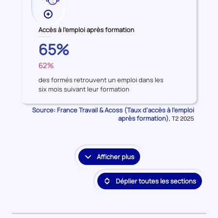
Plus
de
Accès à l'emploi après formation
données
CORSE-
65%
sur
DU-
les
62%
SUD
FRANCE
Accès
à
des formés retrouvent un emploi dans les
six mois suivant leur formation
l'emploi
après
Source: France Travail & Acoss (Taux d'accès à l'emploi
formation
après formation)
Données
,
T2 2025
pour
la
période
Afficher plus
le
détail
Déplier toutes les sections
des
embauches
et
accès