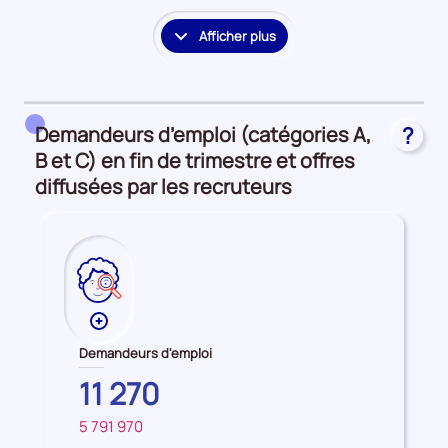
Afficher plus
le
détail
des
embauches
Demandeurs d’emploi (catégories A,
?
et
accès
B et C) en fin de trimestre et offres
à
diffusées par les recruteurs
l'emploi
Plus
de
Demandeurs d'emploi
données
CORSE-
11 270
sur
DU-
les
5 791 970
SUD
FRANCE
Demandeurs