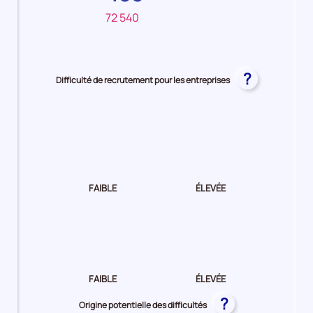
72 540
?
Difficulté de recrutement pour les entreprises
Difficulté
de
recrutement Elevée
FAIBLE
ÉLEVÉE
Difficulté
de
recrutement Moyenne
FAIBLE
ÉLEVÉE
?
Origine potentielle des difficultés