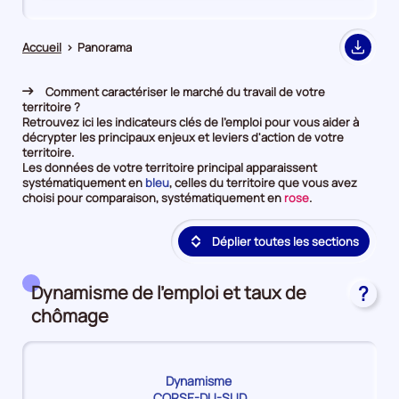
de
de
comparaison
comparaison
Accueil
>
Panorama
Export
Comment caractériser le marché du travail de votre
territoire ?
Retrouvez ici les indicateurs clés de l'emploi pour vous aider à
décrypter les principaux enjeux et leviers d'action de votre
territoire.
Les données de votre territoire principal apparaissent
et
systématiquement en
bleu
, celles du territoire que vous avez
en
et
choisi pour comparaison, systématiquement en
rose
.
première
en
position
deuxième
Déplier toutes les sections
par
position
catégorie
par
de
catégorie
donnée
de
Dynamisme de l'emploi et taux de
?
donnée
chômage
Dynamisme
CORSE-DU-SUD