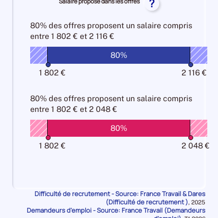
pour
?
Salaire proposé dans les offres
pour
comparaison
DU-
formation
formation
les
les
FRANCE
SUD
-
-
Manque
Manque
80% des offres
proposent un salaire compris
pour
pour
métier
métier
de
de
entre
1 802 € et 2 116 €
les
les
10%
10%
main
main
Attractivité
Attractivité
d'oeuvre
80%
d'oeuvre
Salariale
Salariale
25%
10%
50%
50%
1 802 €
2 116 €
80% des offres
proposent un salaire compris
entre
1 802 € et 2 048 €
80%
1 802 €
2 048 €
Difficulté de recrutement - Source: France Travail & Dares
(Difficulté de recrutement )
Données
,
2025
Demandeurs d'emploi - Source: France Travail (Demandeurs
pour
la