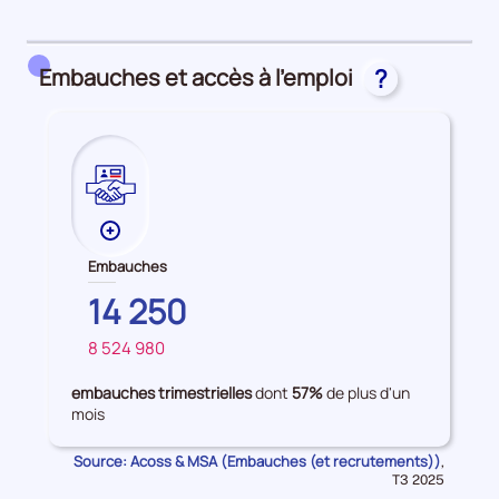
détail
des
embauches
Embauches et accès à l’emploi
?
et
accès
à
l'emploi
Plus
de
Embauches
données
CORSE-
14 250
sur
DU-
les
8 524 980
SUD
FRANCE
Embauches
embauches trimestrielles
dont
57%
de plus d'un
mois
Source: Acoss & MSA (Embauches (et recrutements))
Données
,
pour
T3 2025
la