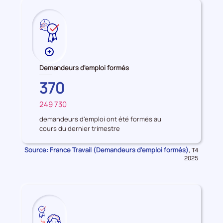
Plus
de
Demandeurs d'emploi formés
données
CORSE-
370
sur
DU-
les
249 730
SUD
FRANCE
Demandeurs
d'emploi
demandeurs d'emploi ont été formés au
cours du dernier trimestre
formés
Source: France Travail (Demandeurs d'emploi formés)
Données
,
T4
pour
2025
la
période