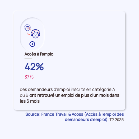
période
Plus
de
Accès à l'emploi
données
CORSE-
42%
sur
DU-
les
37%
SUD
FRANCE
Accès
à
des demandeurs d'emploi inscrits en catégorie A
l'emploi
ou B
ont retrouvé un emploi de plus d'un mois dans
les 6 mois
Source: France Travail & Acoss (Accès à l'emploi des
demandeurs d'emploi)
Données
,
T2 2025
pour
la
période