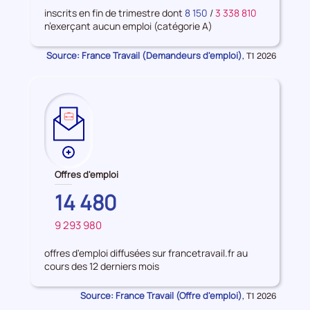
d'emploi
inscrits en fin de trimestre dont
8 150
/
3 338 810
n’exerçant aucun emploi (catégorie A)
Source: France Travail (Demandeurs d'emploi)
Données
,
T1 2026
pour
la
période
Plus
de
Offres d'emploi
données
CORSE-
14 480
sur
DU-
les
9 293 980
SUD
FRANCE
Offres
d'emploi
offres d'emploi diffusées sur francetravail.fr au
cours des 12 derniers mois
Source: France Travail (Offre d'emploi)
Données
,
T1 2026
pour