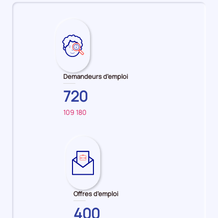
Demandeurs d’emploi
720
109 180
Sur
pour
le
:
territoire
Serveur
principal
/
:
Serveuse
CORSE-
en
Offres d’emploi
DU-
restauration
SUD
400