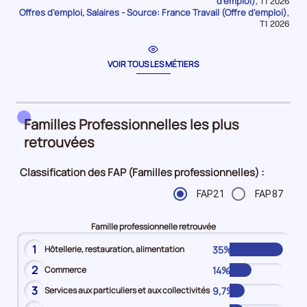
d'emploi)
Données
,
T1 2026
période
Offres d'emploi, Salaires - Source: France Travail (Offre d'emploi)
pour
,
la
Données
T1 2026
période
pour
la
période
VOIR TOUS LES MÉTIERS
Familles Professionnelles les plus
retrouvées
Classification des FAP (Familles professionnelles) :
FAP21
FAP87
Famille professionnelle retrouvée
1
35%
Hôtellerie, restauration, alimentation
2
14%
Commerce
3
9,7%
Services aux particuliers et aux collectivités