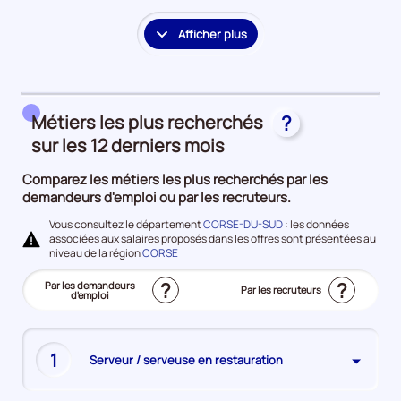
la
période
Afficher plus
le
détail
des
embauches
Métiers les plus recherchés
?
et
accès
sur les 12 derniers mois
à
Comparez les métiers les plus recherchés par les
l'emploi
demandeurs d'emploi ou par les recruteurs.
Vous consultez le département
CORSE-DU-SUD
: les données
associées aux salaires proposés dans les offres sont présentées au
niveau de la région
CORSE
?
?
Trier
Par les demandeurs
Trier
Par les recruteurs
le
d'emploi
le
(Affichage
top
top
actuel)
des
des
métiers
métiers
les
les
plus
plus
recherchés
1
Serveur / serveuse en restauration
recherchés