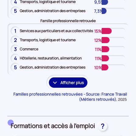
4
9,5%
Transports, logistique et tourisme
5
7,3%
Gestion, administration des entreprises
Famille professionnelle retrouvée
1
15%
Services aux particuliers et aux collectivités
2
12%
Transports, logistique et tourisme
3
11%
Commerce
4
11%
Hôtellerie, restauration, alimentation
5
10%
Gestion, administration des entreprises
Afficher plus
les
familles
Familles professionnelles retrouvées - Source: France Travail
professionnelles
(Métiers retrouvés)
Données
,
2025
pour
supplémentaires
la
période
Formations et accès à l'emploi
?