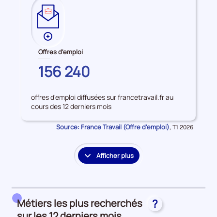
Plus
de
Offres d'emploi
données
YVELINES
156 240
sur
les
Offres
offres d'emploi diffusées sur francetravail.fr au
d'emploi
cours des 12 derniers mois
Source: France Travail (Offre d'emploi)
Données
,
T1 2026
pour
la
période
Afficher plus
le
détail
des
embauches
Métiers les plus recherchés
?
et
accès
sur les 12 derniers mois