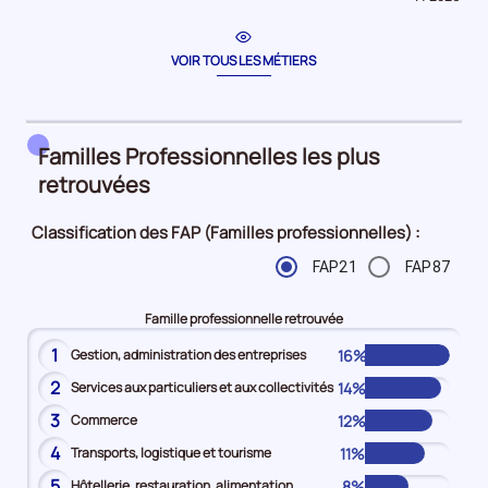
période
pour
la
période
VOIR TOUS LES MÉTIERS
Familles Professionnelles les plus
retrouvées
Classification des FAP (Familles professionnelles) :
FAP21
FAP87
Famille professionnelle retrouvée
1
16%
Gestion, administration des entreprises
2
14%
Services aux particuliers et aux collectivités
3
12%
Commerce
4
11%
Transports, logistique et tourisme
5
8%
Hôtellerie, restauration, alimentation