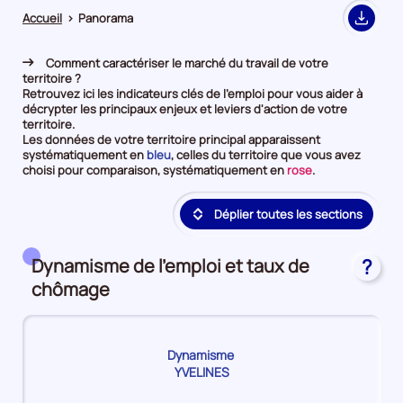
Accueil
>
Panorama
Export
Comment caractériser le marché du travail de votre
territoire ?
Retrouvez ici les indicateurs clés de l'emploi pour vous aider à
décrypter les principaux enjeux et leviers d'action de votre
territoire.
Les données de votre territoire principal apparaissent
et
systématiquement en
bleu
, celles du territoire que vous avez
en
et
choisi pour comparaison, systématiquement en
rose
.
première
en
position
deuxième
Déplier toutes les sections
par
position
catégorie
par
de
catégorie
donnée
de
Dynamisme de l'emploi et taux de
?
donnée
chômage
Dynamisme
YVELINES