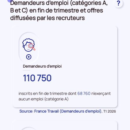
Demandeurs d’emploi (catégories A,
?
et
accès
B et C) en fin de trimestre et offres
à
diffusées par les recruteurs
l'emploi
Plus
de
Demandeurs d'emploi
données
YVELINES
110 750
sur
les
Demandeurs
inscrits en fin de trimestre dont
68 760
n’exerçant
d'emploi
aucun emploi (catégorie A)
Source: France Travail (Demandeurs d'emploi)
Données
,
T1 2026
pour
la
période