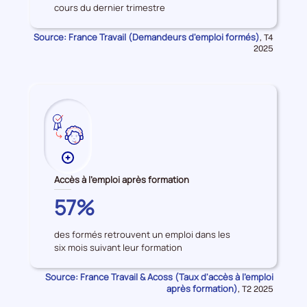
cours du dernier trimestre
d'emploi
formés
Source: France Travail (Demandeurs d'emploi formés)
Données
,
T4
pour
2025
la
période
Plus
de
Accès à l'emploi après formation
données
YVELINES
57%
sur
les
des formés retrouvent un emploi dans les
Accès
six mois suivant leur formation
à
l'emploi
Source: France Travail & Acoss (Taux d'accès à l'emploi
après
après formation)
Données
,
T2 2025
formation
pour