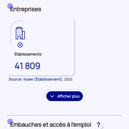
détail
des
Entreprises
embauches
et
accès
à
l'emploi
Plus
de
Établissements
données
YVELINES
41 809
sur
les
Établissements
Source: Insee (Etablissement)
Données
,
2023
pour
la
période
Afficher plus
le
détail
des
embauches
Embauches et accès à l’emploi
?
et