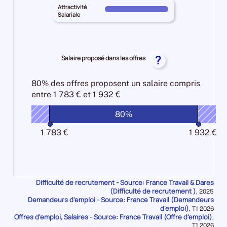
YVELINES
25%
territoire
Attractivité
Intensité
Pour
pour
Salariale
principal
d'embauche
le
les
YVELINES
100%
territoire
Lien
pour
principal
formation
les
YVELINES
?
Salaire proposé dans les offres
-
Manque
pour
métier
de
les
10%
80% des offres
proposent un salaire compris
main
Attractivité
entre
1 783 € et 1 932 €
d'oeuvre
Salariale
10%
100%
80%
1 783 €
1 932 €
Difficulté de recrutement - Source: France Travail & Dares
(Difficulté de recrutement )
Données
,
2025
Demandeurs d'emploi - Source: France Travail (Demandeurs
pour
la
d'emploi)
Données
,
T1 2026
période
Offres d'emploi, Salaires - Source: France Travail (Offre d'emploi)
pour
,
la
Données
T1 2026