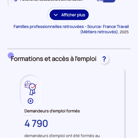
Afficher plus
les
familles
Familles professionnelles retrouvées - Source: France Travail
professionnelles
(Métiers retrouvés)
Données
,
2025
pour
supplémentaires
la
période
Formations et accès à l'emploi
?
Plus
de
Demandeurs d'emploi formés
données
YVELINES
4 790
sur
les
demandeurs d'emploi ont été formés au
Demandeurs