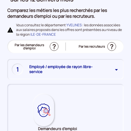
à
Comparez les métiers les plus recherchés par les
l'emploi
demandeurs d'emploi ou par les recruteurs.
Vous consultez le département
YVELINES
: les données associées
aux salaires proposés dans les offres sont présentées au niveau de
la région
ILE-DE-FRANCE
?
?
Trier
Par les demandeurs
Trier
Par les recruteurs
le
d'emploi
le
(Affichage
top
top
actuel)
des
des
métiers
métiers
les
les
plus
plus
Employé / employée de rayon libre-
recherchés
1
recherchés
service
Demandeurs d’emploi