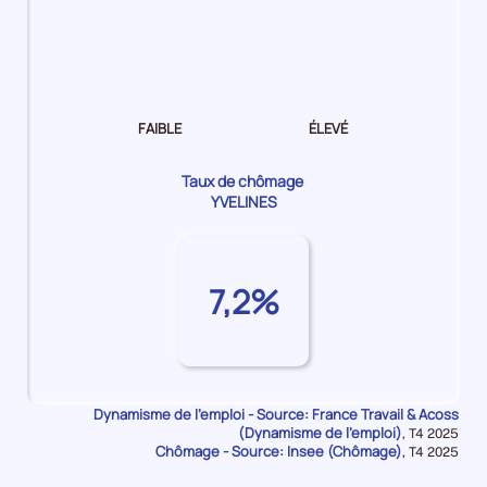
Dynamisme
de
l'emploi Moyen
FAIBLE
ÉLEVÉ
Taux de chômage
YVELINES
7,2%
Dynamisme de l'emploi - Source: France Travail & Acoss
(Dynamisme de l'emploi)
Données
,
T4 2025
Chômage - Source: Insee (Chômage)
pour
Données
,
T4 2025
la
pour
période
la