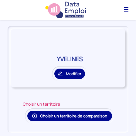
Menu
Panorama
du
territoire
YVELINES
YVELINES
Modifier
le
territoire
principal
Choisir un territoire
Choisir un territoire de comparaison