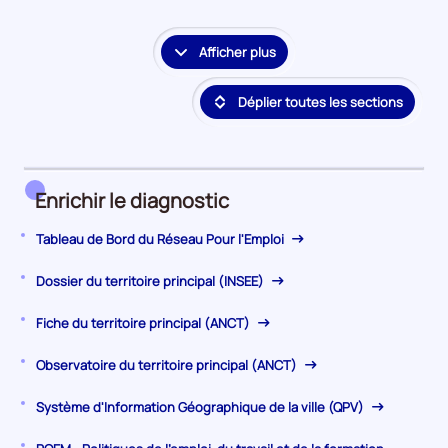
la
période
Afficher plus
le
détail
Déplier toutes les sections
des
embauches
et
accès
à
Enrichir le diagnostic
l'emploi
Tableau de Bord du Réseau Pour l'Emploi
Dossier du territoire principal (INSEE)
Fiche du territoire principal (ANCT)
Observatoire du territoire principal (ANCT)
Système d'Information Géographique de la ville (QPV)