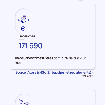
accès
à
l'emploi
Plus
de
Embauches
données
YVELINES
171 690
sur
les
Embauches
embauches trimestrielles
dont
35%
de plus d'un
mois
Source: Acoss & MSA (Embauches (et recrutements))
Données
,
pour
T3 2025
la
période