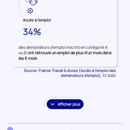
Plus
de
Accès à l'emploi
données
YVELINES
34%
sur
les
Accès
des demandeurs d'emploi inscrits en catégorie A
à
ou B
ont retrouvé un emploi de plus d'un mois dans
l'emploi
les 6 mois
Source: France Travail & Acoss (Accès à l'emploi des
demandeurs d'emploi)
Données
,
T2 2025
pour
la
période
Afficher plus
le
détail
des
embauches