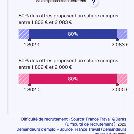
pour
?
Salaire proposé dans les offres
pour
comparaison
DE-
formation
formation
les
les
FRANCE
SEINE
-
-
Manque
Manque
80% des offres
proposent un salaire compris
pour
pour
métier
métier
de
de
entre
1 802 € et 2 083 €
les
les
25%
25%
main
main
Attractivité
Attractivité
d'oeuvre
80%
d'oeuvre
Salariale
Salariale
10%
10%
50%
50%
1 802 €
2 083 €
80% des offres
proposent un salaire compris
entre
1 802 € et 2 000 €
80%
1 802 €
2 000 €
Difficulté de recrutement - Source: France Travail & Dares
(Difficulté de recrutement )
Données
,
2025
Demandeurs d'emploi - Source: France Travail (Demandeurs
pour
la