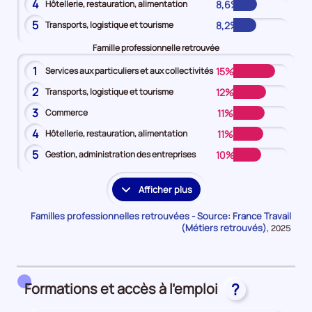
4
8,6%
Hôtellerie, restauration, alimentation
5
8,2%
Transports, logistique et tourisme
Famille professionnelle retrouvée
1
15%
Services aux particuliers et aux collectivités
2
12%
Transports, logistique et tourisme
3
11%
Commerce
4
11%
Hôtellerie, restauration, alimentation
5
10%
Gestion, administration des entreprises
Afficher plus
les
familles
Familles professionnelles retrouvées - Source: France Travail
professionnelles
(Métiers retrouvés)
Données
,
2025
pour
supplémentaires
la
période
Formations et accès à l'emploi
?