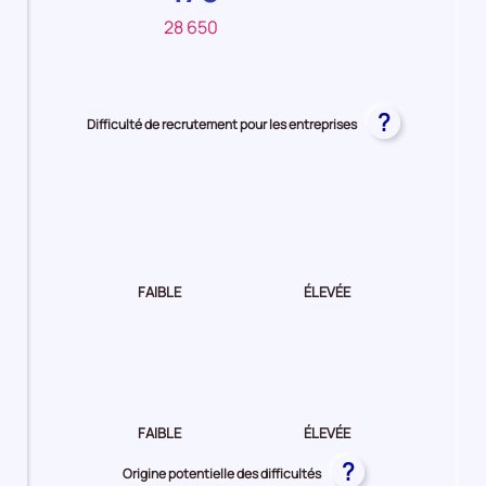
28 650
?
Difficulté de recrutement pour les entreprises
Difficulté
de
recrutement Très
faible
FAIBLE
ÉLEVÉE
Difficulté
de
recrutement Très
faible
FAIBLE
ÉLEVÉE
?
Origine potentielle des difficultés