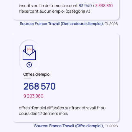
d'emploi
inscrits en fin de trimestre dont
83 940
/
3 338 810
n’exerçant aucun emploi (catégorie A)
Source: France Travail (Demandeurs d'emploi)
Données
,
T1 2026
pour
la
période
Plus
de
Offres d'emploi
données
HAUTS-
268 570
sur
DE-
les
9 293 980
SEINE
FRANCE
Offres
d'emploi
offres d'emploi diffusées sur francetravail.fr au
cours des 12 derniers mois
Source: France Travail (Offre d'emploi)
Données
,
T1 2026
pour