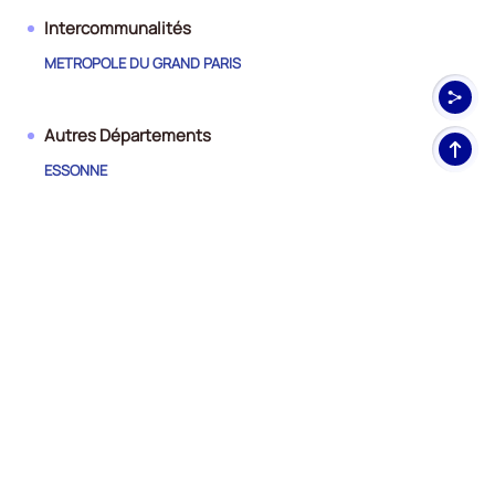
Intercommunalités
METROPOLE DU GRAND PARIS
Autres Départements
Haut
de
ESSONNE
pag
PARIS
SEINE-SAINT-DENIS
VAL-D'OISE
VAL-DE-MARNE
YVELINES
Nos
RÉSEAUX SOCIAUX
Twitter
Facebook
Youtube
Instagram
Linkedi