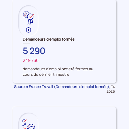
Plus
de
Demandeurs d'emploi formés
données
HAUTS-
5 290
sur
DE-
les
249 730
SEINE
FRANCE
Demandeurs
d'emploi
demandeurs d'emploi ont été formés au
cours du dernier trimestre
formés
Source: France Travail (Demandeurs d'emploi formés)
Données
,
T4
pour
2025
la
période