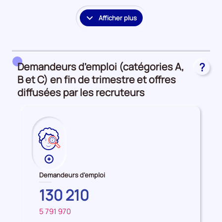
Afficher plus
le
détail
des
embauches
Demandeurs d’emploi (catégories A,
?
et
accès
B et C) en fin de trimestre et offres
à
diffusées par les recruteurs
l'emploi
Plus
de
Demandeurs d'emploi
données
HAUTS-
130 210
sur
DE-
les
5 791 970
SEINE
FRANCE
Demandeurs