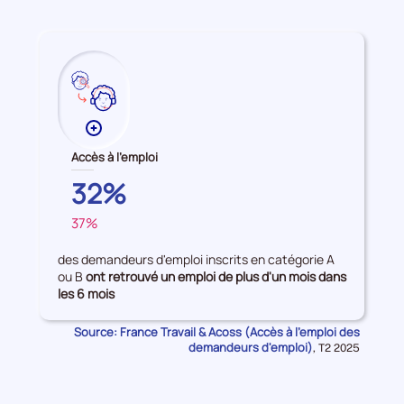
période
Plus
de
Accès à l'emploi
données
HAUTS-
32%
sur
DE-
les
37%
SEINE
FRANCE
Accès
à
des demandeurs d'emploi inscrits en catégorie A
l'emploi
ou B
ont retrouvé un emploi de plus d'un mois dans
les 6 mois
Source: France Travail & Acoss (Accès à l'emploi des
demandeurs d'emploi)
Données
,
T2 2025
pour
la
période