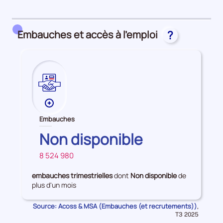
détail
des
embauches
Embauches et accès à l’emploi
?
et
accès
à
l'emploi
Plus
de
Embauches
données
HAUTS-
Non disponible
sur
DE-
les
8 524 980
SEINE
FRANCE
Embauches
embauches trimestrielles
dont
Non disponible
de
plus d'un mois
Source: Acoss & MSA (Embauches (et recrutements))
Données
,
pour
T3 2025
la