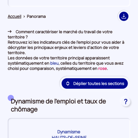
de
de
comparaison
comparaison
Accueil
>
Panorama
Export
Comment caractériser le marché du travail de votre
territoire ?
Retrouvez ici les indicateurs clés de l'emploi pour vous aider à
décrypter les principaux enjeux et leviers d'action de votre
territoire.
Les données de votre territoire principal apparaissent
et
systématiquement en
bleu
, celles du territoire que vous avez
en
et
choisi pour comparaison, systématiquement en
rose
.
première
en
position
deuxième
Déplier toutes les sections
par
position
catégorie
par
de
catégorie
donnée
de
Dynamisme de l'emploi et taux de
?
donnée
chômage
Dynamisme
HAUTS-DE-SEINE