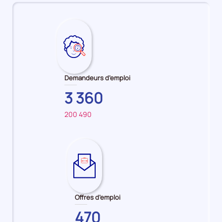
Demandeurs d’emploi
3 360
200 490
Sur
pour
le
:
territoire
Vendeur
principal
/
:
Vendeuse
HAUTS-
en
Offres d’emploi
DE-
prêt-
SEINE
à-
470
porter