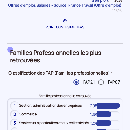
d'emploi)
Données
,
T1 2026
période
Offres d'emploi, Salaires - Source: France Travail (Offre d'emploi)
pour
,
la
Données
T1 2026
période
pour
la
période
VOIR TOUS LES MÉTIERS
Familles Professionnelles les plus
retrouvées
Classification des FAP (Familles professionnelles) :
FAP21
FAP87
Famille professionnelle retrouvée
1
20%
Gestion, administration des entreprises
2
12%
Commerce
3
12%
Services aux particuliers et aux collectivités