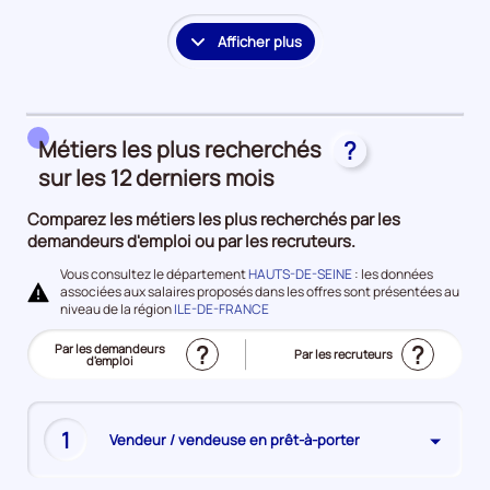
la
période
Afficher plus
le
détail
des
embauches
Métiers les plus recherchés
?
et
accès
sur les 12 derniers mois
à
Comparez les métiers les plus recherchés par les
l'emploi
demandeurs d'emploi ou par les recruteurs.
Vous consultez le département
HAUTS-DE-SEINE
: les données
associées aux salaires proposés dans les offres sont présentées au
niveau de la région
ILE-DE-FRANCE
?
?
Trier
Par les demandeurs
Trier
Par les recruteurs
le
d'emploi
le
(Affichage
top
top
actuel)
des
des
métiers
métiers
les
les
plus
plus
recherchés
1
Vendeur / vendeuse en prêt-à-porter
recherchés