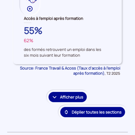
Plus
de
Accès à l'emploi après formation
données
HAUTS-
55%
sur
DE-
les
62%
SEINE
FRANCE
Accès
à
des formés retrouvent un emploi dans les
six mois suivant leur formation
l'emploi
après
Source: France Travail & Acoss (Taux d'accès à l'emploi
formation
après formation)
Données
,
T2 2025
pour
la
période
Afficher plus
le
détail
Déplier toutes les sections
des
embauches
et
accès