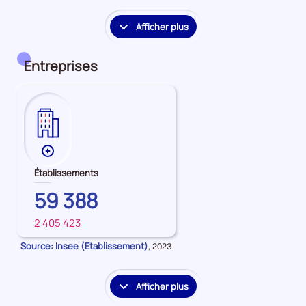
période
période
période
Afficher plus
le
détail
des
Entreprises
embauches
et
accès
à
l'emploi
Plus
de
Établissements
données
HAUTS-
59 388
sur
DE-
les
2 405 423
SEINE
FRANCE
Établissements
Source: Insee (Etablissement)
Données
,
2023
pour
la
période
Afficher plus
le