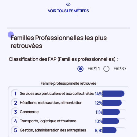
la
période
VOIR TOUS LES MÉTIERS
Familles Professionnelles les plus
retrouvées
Classification des FAP (Familles professionnelles) :
FAP21
FAP87
Famille professionnelle retrouvée
1
14%
Services aux particuliers et aux collectivités
2
12%
Hôtellerie, restauration, alimentation
3
11%
Commerce
4
10%
Transports, logistique et tourisme
5
8,8%
Gestion, administration des entreprises