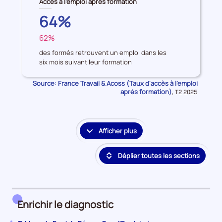
Accès à l'emploi après formation
données
BRETAGNE
64%
sur
les
62%
FRANCE
Accès
à
des formés retrouvent un emploi dans les
six mois suivant leur formation
l'emploi
après
Source: France Travail & Acoss (Taux d'accès à l'emploi
formation
après formation)
Données
,
T2 2025
pour
la
période
Afficher plus
le
détail
Déplier toutes les sections
des
embauches
et
accès
à
Enrichir le diagnostic
l'emploi