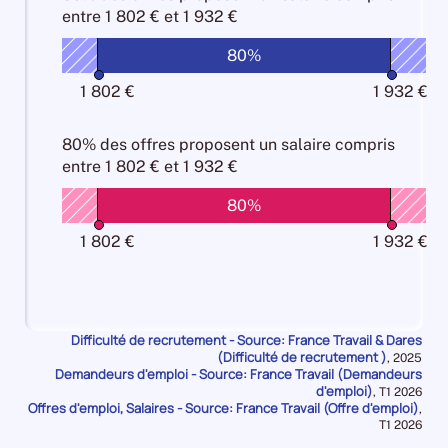
métier
de
d'oeuvre
entre
1 802 € et 1 932 €
les
Salariale
10%
main
10%
Attractivité
100%
d'oeuvre
80%
Salariale
10%
100%
1 802 €
1 932 €
80% des offres
proposent un salaire compris
entre
1 802 € et 1 932 €
80%
1 802 €
1 932 €
Difficulté de recrutement - Source: France Travail & Dares
(Difficulté de recrutement )
Données
,
2025
Demandeurs d'emploi - Source: France Travail (Demandeurs
pour
la
d'emploi)
Données
,
T1 2026
période
Offres d'emploi, Salaires - Source: France Travail (Offre d'emploi)
pour
,
la
Données
T1 2026
période
pour