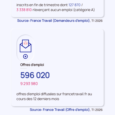
d'emploi
inscrits en fin de trimestre dont
127 870
/
3 338 810
n’exerçant aucun emploi (catégorie A)
Source: France Travail (Demandeurs d'emploi)
Données
,
T1 2026
pour
la
période
Plus
de
Offres d'emploi
données
BRETAGNE
596 020
sur
les
9 293 980
FRANCE
Offres
d'emploi
offres d'emploi diffusées sur francetravail.fr au
cours des 12 derniers mois
Source: France Travail (Offre d'emploi)
Données
,
T1 2026
pour