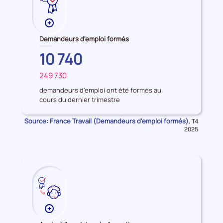
Plus
de
Demandeurs d'emploi formés
données
BRETAGNE
10 740
sur
les
249 730
FRANCE
Demandeurs
d'emploi
demandeurs d'emploi ont été formés au
cours du dernier trimestre
formés
Source: France Travail (Demandeurs d'emploi formés)
Données
,
T4
pour
2025
la
période
Plus
de