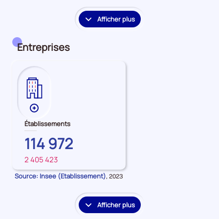
période
période
période
Afficher plus
le
détail
des
Entreprises
embauches
et
accès
à
l'emploi
Plus
de
Établissements
données
BRETAGNE
114 972
sur
les
2 405 423
FRANCE
Établissements
Source: Insee (Etablissement)
Données
,
2023
pour
la
période
Afficher plus
le