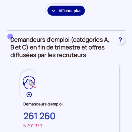
Afficher plus
le
détail
des
embauches
Demandeurs d’emploi (catégories A,
?
et
accès
B et C) en fin de trimestre et offres
à
diffusées par les recruteurs
l'emploi
Plus
de
Demandeurs d'emploi
données
BRETAGNE
261 260
sur
les
5 791 970
FRANCE
Demandeurs