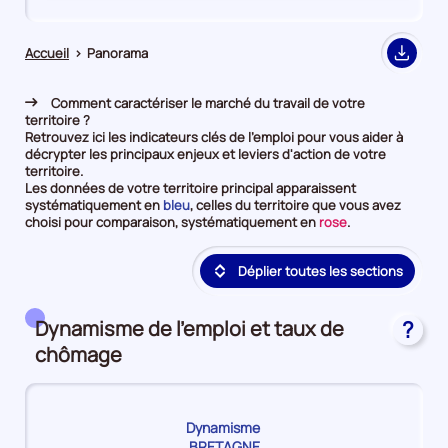
de
de
comparaison
comparaison
Accueil
>
Panorama
Export
Comment caractériser le marché du travail de votre
territoire ?
Retrouvez ici les indicateurs clés de l'emploi pour vous aider à
décrypter les principaux enjeux et leviers d'action de votre
territoire.
Les données de votre territoire principal apparaissent
et
systématiquement en
bleu
, celles du territoire que vous avez
en
et
choisi pour comparaison, systématiquement en
rose
.
première
en
position
deuxième
Déplier toutes les sections
par
position
catégorie
par
de
catégorie
donnée
de
Dynamisme de l'emploi et taux de
?
donnée
chômage
Dynamisme
BRETAGNE