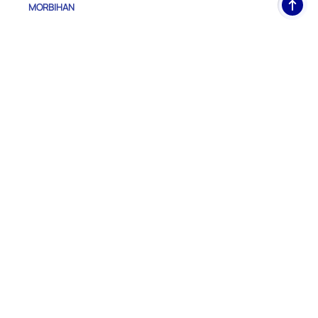
Haut
MORBIHAN
de
pag
Autres régions
AUVERGNE-RHONE-ALPES
BOURGOGNE-FRANCHE-COMTE
CENTRE-VAL DE LOIRE
CORSE
GRAND EST
GUADELOUPE
GUYANE
HAUTS-DE-FRANCE
ILE-DE-FRANCE
LA REUNION
MARTINIQUE
MAYOTTE
NORMANDIE