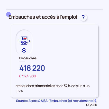
détail
des
embauches
Embauches et accès à l’emploi
?
et
accès
à
l'emploi
Plus
de
Embauches
données
BRETAGNE
418 220
sur
les
8 524 980
FRANCE
Embauches
embauches trimestrielles
dont
37%
de plus d'un
mois
Source: Acoss & MSA (Embauches (et recrutements))
Données
,
pour
T3 2025
la