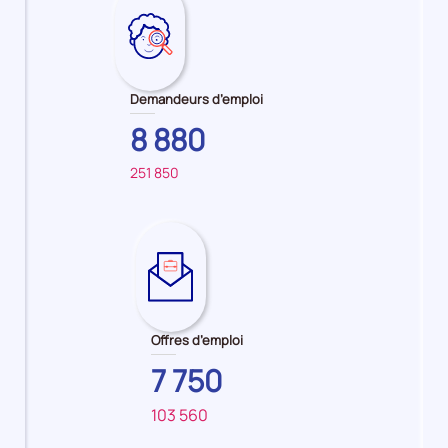
Demandeurs d’emploi
8 880
251 850
Sur
pour
le
:
territoire
Employé
principal
/
:
Employée
BRETAGNE
de
Offres d’emploi
rayon
libre-
7 750
service
103 560