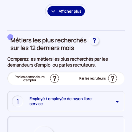
la
période
Afficher plus
le
détail
des
embauches
Métiers les plus recherchés
?
et
accès
sur les 12 derniers mois
à
Comparez les métiers les plus recherchés par les
l'emploi
demandeurs d'emploi ou par les recruteurs.
?
?
Trier
Par les demandeurs
Trier
Par les recruteurs
le
d'emploi
le
(Affichage
top
top
actuel)
des
des
métiers
métiers
les
les
plus
plus
Employé / employée de rayon libre-
recherchés
1
recherchés
service