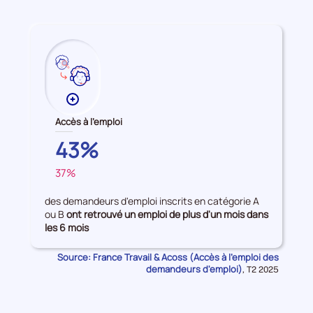
période
Plus
de
Accès à l'emploi
données
BRETAGNE
43%
sur
les
37%
FRANCE
Accès
à
des demandeurs d'emploi inscrits en catégorie A
l'emploi
ou B
ont retrouvé un emploi de plus d'un mois dans
les 6 mois
Source: France Travail & Acoss (Accès à l'emploi des
demandeurs d'emploi)
Données
,
T2 2025
pour
la
période