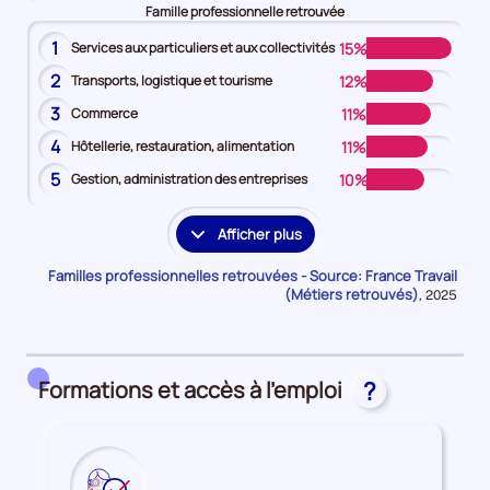
Famille professionnelle retrouvée
1
15%
Services aux particuliers et aux collectivités
2
12%
Transports, logistique et tourisme
3
11%
Commerce
4
11%
Hôtellerie, restauration, alimentation
5
10%
Gestion, administration des entreprises
Afficher plus
les
familles
Familles professionnelles retrouvées - Source: France Travail
professionnelles
(Métiers retrouvés)
Données
,
2025
pour
supplémentaires
la
période
Formations et accès à l'emploi
?