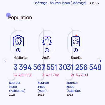
Chômage - Source: Insee (Chômage)
pour
Données
,
T4 2025
la
pour
période
la
période
Population
Plus
Plus
Plus
de
de
de
Habitants
Actifs
Salariés
données
données
données
précédent
sui
BRETAGNE
3 394 567
BRETAGNE
1 551 303
BRETAGNE
1 256 548
sur
sur
sur
les
les
les
67 408 052
31 487 782
26 533 841
FRANCE
FRANCE
FRANCE
Habitants
Actifs
Salariés
Source:
Source:
Source:
Insee
Insee
Insee
(Habitants)
(Actif)
(Salariés)
,
,
,
Données
Données
Données
2021
2022
2023
pour
pour
pour
la
la
la