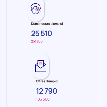
Demandeurs d’emploi
25 510
251 850
Sur
pour
le
:
territoire
Employé
principal
/
:
Employée
AUVERGNE-
de
Offres d’emploi
RHONE-
rayon
ALPES
libre-
12 790
service
103 560