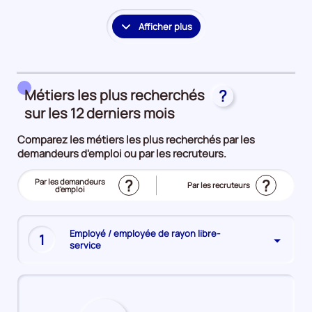
la
période
Afficher plus
le
détail
des
embauches
Métiers les plus recherchés
?
et
accès
sur les 12 derniers mois
à
Comparez les métiers les plus recherchés par les
l'emploi
demandeurs d'emploi ou par les recruteurs.
?
?
Trier
Par les demandeurs
Trier
Par les recruteurs
le
d'emploi
le
(Affichage
top
top
actuel)
des
des
métiers
métiers
les
les
plus
plus
Employé / employée de rayon libre-
recherchés
1
recherchés
service