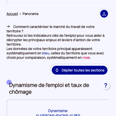
de
de
comparaison
comparaison
Accueil
>
Panorama
Export
Comment caractériser le marché du travail de votre
territoire ?
Retrouvez ici les indicateurs clés de l'emploi pour vous aider à
décrypter les principaux enjeux et leviers d'action de votre
territoire.
Les données de votre territoire principal apparaissent
et
systématiquement en
bleu
, celles du territoire que vous avez
en
et
choisi pour comparaison, systématiquement en
rose
.
première
en
position
deuxième
Déplier toutes les sections
par
position
catégorie
par
de
catégorie
donnée
de
Dynamisme de l'emploi et taux de
?
donnée
chômage
Dynamisme
AUVERGNE-RHONE-ALPES