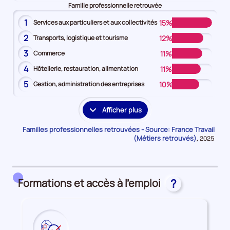
Famille professionnelle retrouvée
1
15%
Services aux particuliers et aux collectivités
2
12%
Transports, logistique et tourisme
3
11%
Commerce
4
11%
Hôtellerie, restauration, alimentation
5
10%
Gestion, administration des entreprises
Afficher plus
les
familles
Familles professionnelles retrouvées - Source: France Travail
professionnelles
(Métiers retrouvés)
Données
,
2025
pour
supplémentaires
la
période
Formations et accès à l'emploi
?