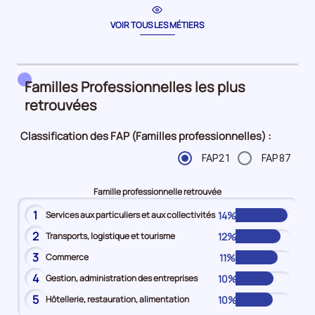
la
période
VOIR TOUS LES MÉTIERS
Familles Professionnelles les plus
retrouvées
Classification des FAP (Familles professionnelles) :
FAP21
FAP87
Famille professionnelle retrouvée
1
14%
Services aux particuliers et aux collectivités
2
12%
Transports, logistique et tourisme
3
11%
Commerce
4
10%
Gestion, administration des entreprises
5
10%
Hôtellerie, restauration, alimentation