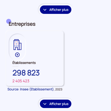
période
période
période
Afficher plus
le
détail
des
Entreprises
embauches
et
accès
à
l'emploi
Plus
de
Établissements
données
AUVERGNE-
298 823
sur
RHONE-
les
2 405 423
ALPES
FRANCE
Établissements
Source: Insee (Etablissement)
Données
,
2023
pour
la
période
Afficher plus
le