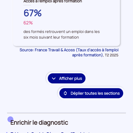
Accès à l'emploi après formation
données
AUVERGNE-
67%
sur
RHONE-
les
62%
ALPES
FRANCE
Accès
à
des formés retrouvent un emploi dans les
six mois suivant leur formation
l'emploi
après
Source: France Travail & Acoss (Taux d'accès à l'emploi
formation
après formation)
Données
,
T2 2025
pour
la
période
Afficher plus
le
détail
Déplier toutes les sections
des
embauches
et
accès
à
Enrichir le diagnostic
l'emploi