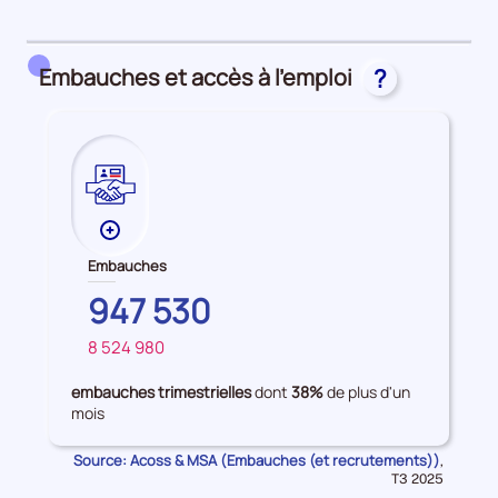
détail
des
embauches
Embauches et accès à l’emploi
?
et
accès
à
l'emploi
Plus
de
Embauches
données
AUVERGNE-
947 530
sur
RHONE-
les
8 524 980
ALPES
FRANCE
Embauches
embauches trimestrielles
dont
38%
de plus d'un
mois
Source: Acoss & MSA (Embauches (et recrutements))
Données
,
pour
T3 2025
la