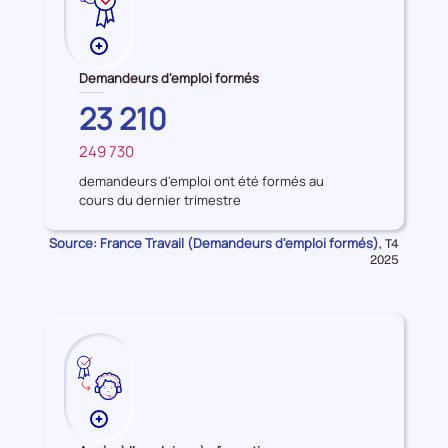
Plus
de
Demandeurs d'emploi formés
données
AUVERGNE-
23 210
sur
RHONE-
les
249 730
ALPES
FRANCE
Demandeurs
d'emploi
demandeurs d'emploi ont été formés au
cours du dernier trimestre
formés
Source: France Travail (Demandeurs d'emploi formés)
Données
,
T4
pour
2025
la
période
Plus
de