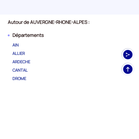
Autour de AUVERGNE-RHONE-ALPES :
Départements
AIN
ALLIER
ARDECHE
Haut
CANTAL
de
DROME
pag
HAUTE-LOIRE
HAUTE-SAVOIE
ISERE
LOIRE
PUY-DE-DOME
RHONE
SAVOIE