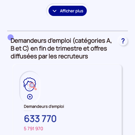
Afficher plus
le
détail
des
embauches
Demandeurs d’emploi (catégories A,
?
et
accès
B et C) en fin de trimestre et offres
à
diffusées par les recruteurs
l'emploi
Plus
de
Demandeurs d'emploi
données
AUVERGNE-
633 770
sur
RHONE-
les
5 791 970
ALPES
FRANCE
Demandeurs