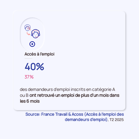
période
Plus
de
Accès à l'emploi
données
AUVERGNE-
40%
sur
RHONE-
les
37%
ALPES
FRANCE
Accès
à
des demandeurs d'emploi inscrits en catégorie A
l'emploi
ou B
ont retrouvé un emploi de plus d'un mois dans
les 6 mois
Source: France Travail & Acoss (Accès à l'emploi des
demandeurs d'emploi)
Données
,
T2 2025
pour
la
période