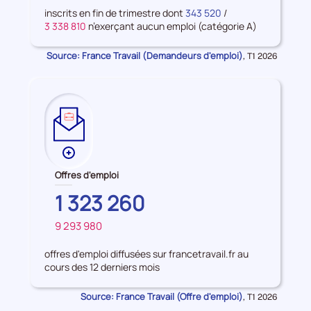
d'emploi
inscrits en fin de trimestre dont
343 520
/
3 338 810
n’exerçant aucun emploi (catégorie A)
Source: France Travail (Demandeurs d'emploi)
Données
,
T1 2026
pour
la
période
Plus
de
Offres d'emploi
données
AUVERGNE-
1 323 260
sur
RHONE-
les
9 293 980
ALPES
FRANCE
Offres
d'emploi
offres d'emploi diffusées sur francetravail.fr au
cours des 12 derniers mois
Source: France Travail (Offre d'emploi)
Données
,
T1 2026
pour