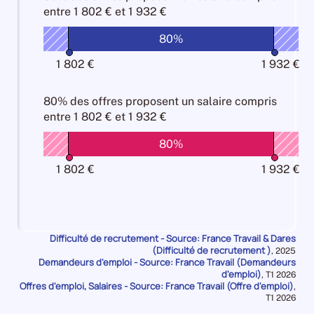
métier
métier
de
de
entre
1 802 € et 1 932 €
les
les
10%
10%
main
main
Attractivité
Attractivité
d'oeuvre
80%
d'oeuvre
Salariale
Salariale
10%
10%
100%
100%
1 802 €
1 932 €
80% des offres
proposent un salaire compris
entre
1 802 € et 1 932 €
80%
1 802 €
1 932 €
Difficulté de recrutement - Source: France Travail & Dares
(Difficulté de recrutement )
Données
,
2025
Demandeurs d'emploi - Source: France Travail (Demandeurs
pour
la
d'emploi)
Données
,
T1 2026
période
Offres d'emploi, Salaires - Source: France Travail (Offre d'emploi)
pour
,
la
Données
T1 2026
période
pour