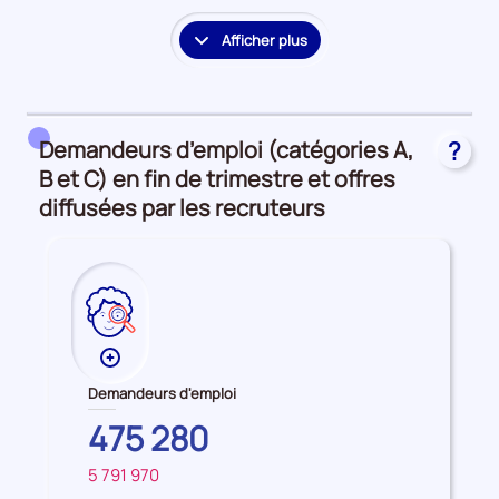
Afficher plus
le
détail
des
embauches
Demandeurs d’emploi (catégories A,
?
et
accès
B et C) en fin de trimestre et offres
à
diffusées par les recruteurs
l'emploi
Plus
de
Demandeurs d'emploi
données
PROVENCE-
475 280
sur
ALPES-
les
5 791 970
COTE
FRANCE
Demandeurs