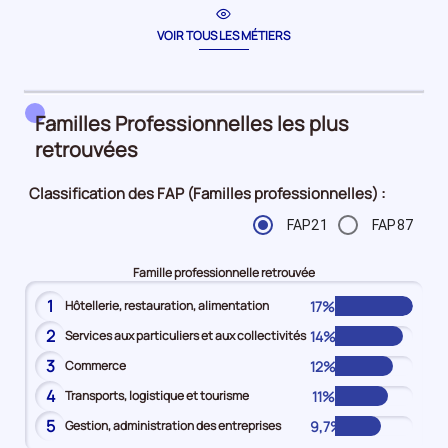
la
période
VOIR TOUS LES MÉTIERS
Familles Professionnelles les plus
retrouvées
Classification des FAP (Familles professionnelles) :
FAP21
FAP87
Famille professionnelle retrouvée
1
17%
Hôtellerie, restauration, alimentation
2
14%
Services aux particuliers et aux collectivités
3
12%
Commerce
4
11%
Transports, logistique et tourisme
5
9,7%
Gestion, administration des entreprises