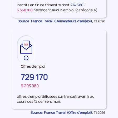
D'AZUR
d'emploi
inscrits en fin de trimestre dont
274 380
/
3 338 810
n’exerçant aucun emploi (catégorie A)
Source: France Travail (Demandeurs d'emploi)
Données
,
T1 2026
pour
la
période
Plus
de
Offres d'emploi
données
PROVENCE-
729 170
sur
ALPES-
les
9 293 980
COTE
FRANCE
Offres
D'AZUR
d'emploi
offres d'emploi diffusées sur francetravail.fr au
cours des 12 derniers mois
Source: France Travail (Offre d'emploi)
Données
,
T1 2026
pour