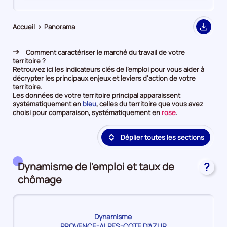
de
de
comparaison
comparaison
Accueil
>
Panorama
Export
Comment caractériser le marché du travail de votre
territoire ?
Retrouvez ici les indicateurs clés de l'emploi pour vous aider à
décrypter les principaux enjeux et leviers d'action de votre
territoire.
Les données de votre territoire principal apparaissent
et
systématiquement en
bleu
, celles du territoire que vous avez
en
et
choisi pour comparaison, systématiquement en
rose
.
première
en
position
deuxième
Déplier toutes les sections
par
position
catégorie
par
de
catégorie
donnée
de
Dynamisme de l'emploi et taux de
?
donnée
chômage
Dynamisme
PROVENCE-ALPES-COTE D'AZUR