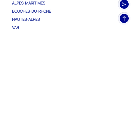
ALPES-MARITIMES
BOUCHES-DU-RHONE
Haut
HAUTES-ALPES
de
VAR
pag
VAUCLUSE
Autres régions
AUVERGNE-RHONE-ALPES
BOURGOGNE-FRANCHE-COMTE
BRETAGNE
CENTRE-VAL DE LOIRE
CORSE
GRAND EST
GUADELOUPE
GUYANE
HAUTS-DE-FRANCE