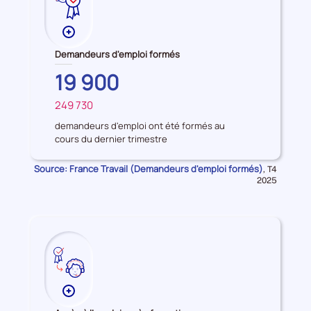
Plus
de
Demandeurs d'emploi formés
données
PROVENCE-
19 900
sur
ALPES-
les
249 730
COTE
FRANCE
Demandeurs
D'AZUR
d'emploi
demandeurs d'emploi ont été formés au
cours du dernier trimestre
formés
Source: France Travail (Demandeurs d'emploi formés)
Données
,
T4
pour
2025
la
période
Plus
de