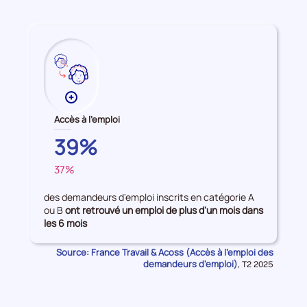
période
Plus
de
Accès à l'emploi
données
PROVENCE-
39%
sur
ALPES-
les
37%
COTE
FRANCE
Accès
D'AZUR
à
des demandeurs d'emploi inscrits en catégorie A
l'emploi
ou B
ont retrouvé un emploi de plus d'un mois dans
les 6 mois
Source: France Travail & Acoss (Accès à l'emploi des
demandeurs d'emploi)
Données
,
T2 2025
pour
la
période