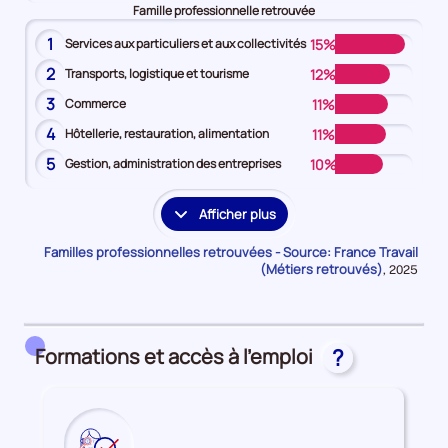
Famille professionnelle retrouvée
1
15%
Services aux particuliers et aux collectivités
2
12%
Transports, logistique et tourisme
3
11%
Commerce
4
11%
Hôtellerie, restauration, alimentation
5
10%
Gestion, administration des entreprises
Afficher plus
les
familles
Familles professionnelles retrouvées - Source: France Travail
professionnelles
(Métiers retrouvés)
Données
,
2025
pour
supplémentaires
la
période
Formations et accès à l'emploi
?