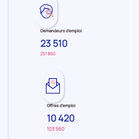
Demandeurs d’emploi
23 510
251 850
Sur
pour
le
:
territoire
Employé
principal
/
:
Employée
PROVENCE-
de
Offres d’emploi
ALPES-
rayon
COTE
libre-
10 420
D'AZUR
service
103 560