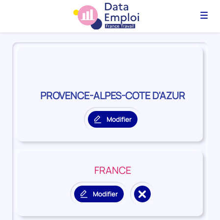
Menu
Panorama
du
territoire
PROVENCE-
ALPES-
PROVENCE-ALPES-COTE D'AZUR
COTE
D'AZUR
Modifier
le
territoire
principal
FRANCE
Modifier
le
Supprimer
territoire
territoire