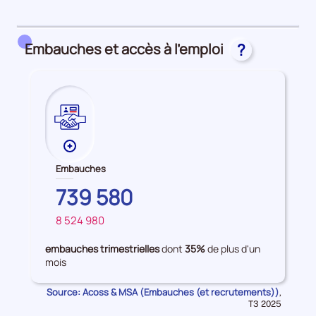
détail
des
embauches
Embauches et accès à l’emploi
?
et
accès
à
l'emploi
Plus
de
Embauches
données
PROVENCE-
739 580
sur
ALPES-
les
8 524 980
COTE
FRANCE
Embauches
D'AZUR
embauches trimestrielles
dont
35%
de plus d'un
mois
Source: Acoss & MSA (Embauches (et recrutements))
Données
,
pour
T3 2025
la