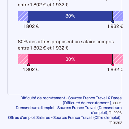
métier
-
de
Manque
entre
1 802 € et 1 932 €
les
pour
10%
métier
main
de
Attractivité
les
10%
d'oeuvre
80%
main
Salariale
Attractivité
10%
d'oeuvre
100%
Salariale
1 802 €
1 932 €
10%
100%
80% des offres
proposent un salaire compris
entre
1 802 € et 1 932 €
80%
1 802 €
1 932 €
Difficulté de recrutement - Source: France Travail & Dares
(Difficulté de recrutement )
Données
,
2025
Demandeurs d'emploi - Source: France Travail (Demandeurs
pour
la
d'emploi)
Données
,
T1 2026
période
Offres d'emploi, Salaires - Source: France Travail (Offre d'emploi)
pour
,
la
Données
T1 2026
période
pour