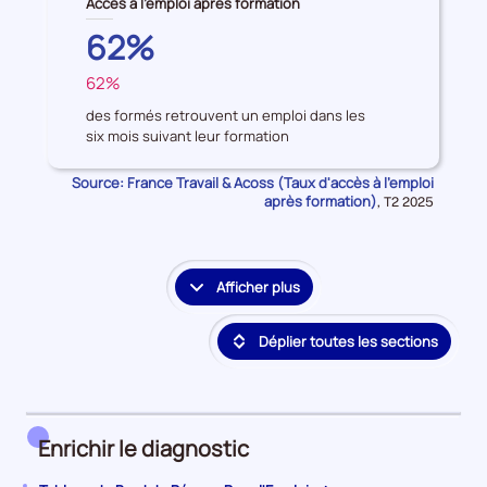
Accès à l'emploi après formation
données
PROVENCE-
62%
sur
ALPES-
les
62%
COTE
FRANCE
Accès
D'AZUR
à
des formés retrouvent un emploi dans les
six mois suivant leur formation
l'emploi
après
Source: France Travail & Acoss (Taux d'accès à l'emploi
formation
après formation)
Données
,
T2 2025
pour
la
période
Afficher plus
le
détail
Déplier toutes les sections
des
embauches
et
accès
à
Enrichir le diagnostic
l'emploi