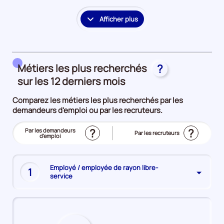
la
période
Afficher plus
le
détail
des
embauches
Métiers les plus recherchés
?
et
accès
sur les 12 derniers mois
à
Comparez les métiers les plus recherchés par les
l'emploi
demandeurs d'emploi ou par les recruteurs.
?
?
Trier
Par les demandeurs
Trier
Par les recruteurs
le
d'emploi
le
(Affichage
top
top
actuel)
des
des
métiers
métiers
les
les
plus
plus
Employé / employée de rayon libre-
recherchés
1
recherchés
service