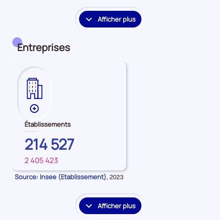
période
période
période
Afficher plus
le
détail
des
Entreprises
embauches
et
accès
à
l'emploi
Plus
de
Établissements
données
PROVENCE-
214 527
sur
ALPES-
les
2 405 423
COTE
FRANCE
Établissements
D'AZUR
Source: Insee (Etablissement)
Données
,
2023
pour
la
période
Afficher plus
le