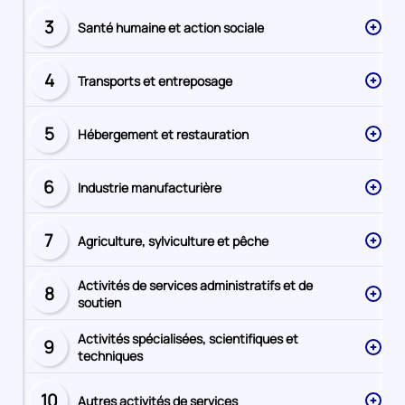
3
Santé humaine et action sociale
Secteur
numéro
4
Transports et entreposage
Secteur
numéro
5
Hébergement et restauration
Secteur
numéro
6
Industrie manufacturière
Secteur
numéro
7
Agriculture, sylviculture et pêche
Secteur
numéro
Activités de services administratifs et de
8
Secteur
soutien
numéro
Activités spécialisées, scientifiques et
9
Secteur
techniques
numéro
10
Autres activités de services