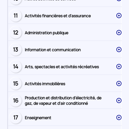
Secteur
numéro
11
Activités financières et d'assurance
Secteur
numéro
12
Administration publique
Secteur
numéro
13
Information et communication
Secteur
numéro
14
Arts, spectacles et activités récréatives
Secteur
numéro
15
Activités immobilières
Secteur
numéro
Production et distribution d'électricité, de
16
Secteur
gaz, de vapeur et d'air conditionné
numéro
17
Enseignement
Secteur
numéro