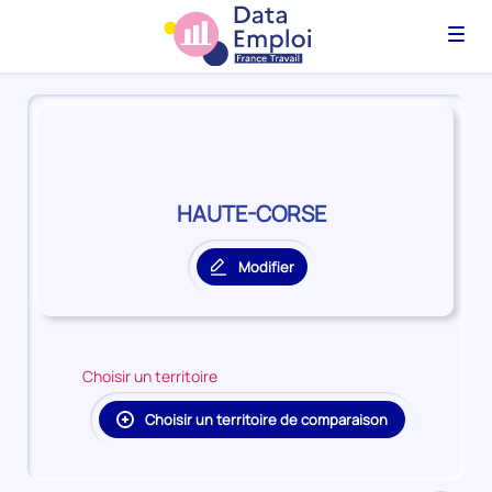
Menu
Panorama
du
territoire
HAUTE-
CORSE
HAUTE-CORSE
Modifier
le
territoire
principal
Choisir un territoire
Choisir un territoire de comparaison