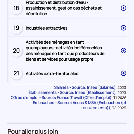
Production et distribution d'eau -
18
assainissement, gestion des déchets et
Secteur
dépollution
numéro
19
Industries extractives
Secteur
numéro
Activités des ménages en tant
qu'employeurs -activités indifférenciées
20
Secteur
des ménages en tant que producteurs de
numéro
biens et services pour usage propre
21
Activités extra-territoriales
Secteur
numéro
Salariés - Source: Insee (Salariés)
Données
,
2023
Établissements - Source: Insee (Etablissement)
pour
Données
,
2023
la
Offres d'emploi - Source: France Travail (Offre d'emploi)
pour
Données
,
T1 2026
période
la
Embauches - Source: Acoss & MSA (Embauches (et
pour
période
la
recrutements))
Données
,
T3 2025
période
pour
la
période
Pour aller plus loin