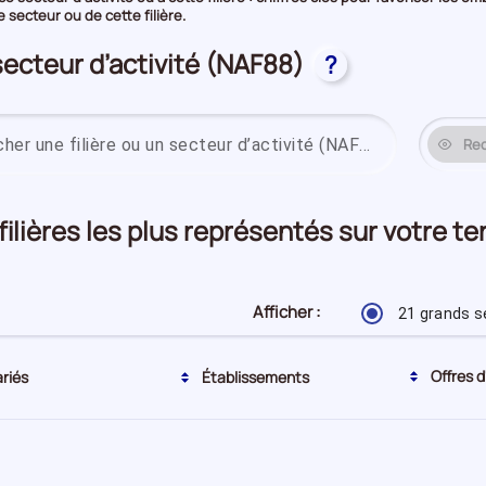
secteur ou de cette filière.
secteur d’activité (NAF88)
?
Re
 filières les plus représentés sur votre t
Afficher :
21 grands s
Tri actuel par ordre décroissant
Offres d
ariés
Établissements