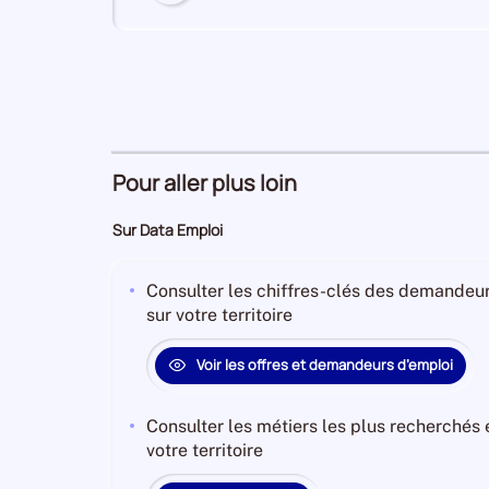
numéro
6
Industrie manufacturière
Secteur
numéro
Pour aller plus loin
7
Agriculture, sylviculture et pêche
Secteur
Sur Data Emploi
numéro
Consulter les chiffres-clés des demandeur
sur votre territoire
Activités de services
8
Secteur
administratifs et de soutien
numéro
Voir les offres et demandeurs d’emploi
Consulter les métiers les plus recherchés
Activités spécialisées,
9
votre territoire
Secteur
scientifiques et techniques
numéro