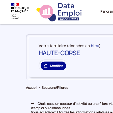
Panora
Panorama
du
et
Votre territoire (données en
bleu
)
territoire
HAUTE-CORSE
en
HAUTE-
premiè
CORSE
positi
Modifier
par
le
catégo
territoire
de
principal
donné
Accueil
>
Secteurs/Filières
Choisissez un secteur d’activité ou une filière via
d’emploi ou d’embauches.
Vous accéderez à toutes les informations relatives à c