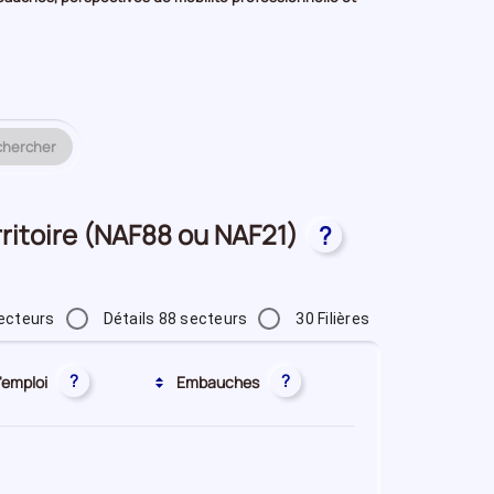
chercher
erritoire (NAF88 ou NAF21)
?
ecteurs
Détails 88 secteurs
30 Filières
?
?
'emploi
Embauches