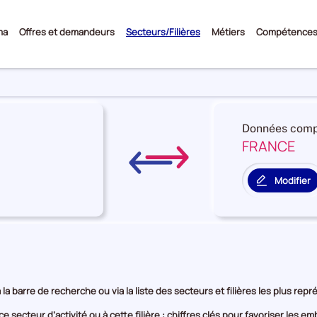
Sous-
ma
Offres et demandeurs
Secteurs/Filières
Métiers
Compétence
menu
Données comp
FRANCE
re
on
Modifier
le
territoire
rie
de
comparais
e
 la barre de recherche ou via la liste des secteurs et filières les plus re
e secteur d’activité ou à cette filière : chiffres clés pour favoriser les 