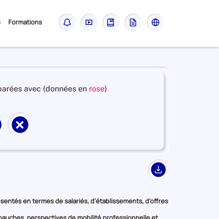
Sous-
s
Formations
Notifications
Didacticiel
Guide
Glossaire
Les
menu
sites
France
Travail
et
arées avec (données en
rose
)
en
deuxième
position
Supprimer
par
territoire
catégorie
de
de
on
comparaison
donnée
Export
présentés en termes de salariés, d’établissements, d'offres
embauches, perspectives de mobilité professionnelle et