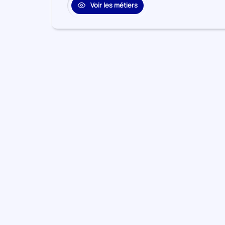
Voir les métiers
10
Autres activités de services
Secteur
numéro
Activités financières et
11
Secteur
d'assurance
numéro
12
Administration publique
Secteur
numéro
13
Information et communication
Secteur
numéro