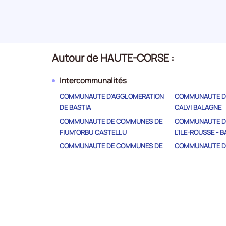
Arts, spectacles et activités
14
Secteur
récréatives
numéro
Autour de HAUTE-CORSE :
15
Activités immobilières
Intercommunalités
Secteur
numéro
COMMUNAUTE D'AGGLOMERATION
COMMUNAUTE D
DE BASTIA
CALVI BALAGNE
COMMUNAUTE DE COMMUNES DE
COMMUNAUTE D
Production et distribution
16
FIUM'ORBU CASTELLU
L'ILE-ROUSSE - 
d'électricité, de gaz, de vapeur et
Secteur
d'air conditionné
COMMUNAUTE DE COMMUNES DE
COMMUNAUTE D
numéro
L'ORIENTE
LA CASTAGNICCI
COMMUNAUTE DE COMMUNES DE
COMMUNAUTE D
LA COSTA VERDE
MARANA-GOLO
17
Enseignement
Secteur
COMMUNAUTE DE COMMUNES DU
COMMUNAUTE D
numéro
CAP CORSE
CENTRE CORSE
COMMUNAUTE DE COMMUNES
COMMUNAUTE D