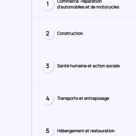
Commerce -réparation
1
Secteur
d'automobiles et de motocycles
numéro
2
Construction
Secteur
numéro
3
Santé humaine et action sociale
Secteur
numéro
4
Transports et entreposage
Secteur
numéro
5
Hébergement et restauration
Secteur