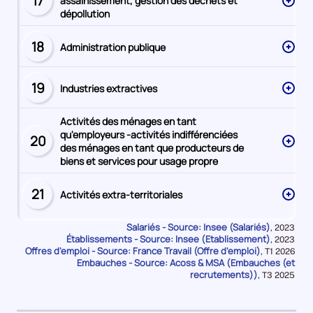
17
assainissement, gestion des déchets et
Secteur
dépollution
numéro
18
Administration publique
Secteur
numéro
19
Industries extractives
Secteur
numéro
Activités des ménages en tant
qu'employeurs -activités indifférenciées
20
Secteur
des ménages en tant que producteurs de
numéro
biens et services pour usage propre
21
Activités extra-territoriales
Secteur
numéro
Salariés - Source: Insee (Salariés)
Données
,
2023
Établissements - Source: Insee (Etablissement)
pour
Données
,
2023
la
Offres d'emploi - Source: France Travail (Offre d'emploi)
pour
Données
,
T1 2026
période
la
Embauches - Source: Acoss & MSA (Embauches (et
pour
période
la
recrutements))
Données
,
T3 2025
période
pour
la
période