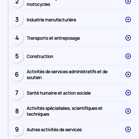
2
Secteur
motocycles
numéro
3
Industrie manufacturière
Secteur
numéro
4
Transports et entreposage
Secteur
numéro
5
Construction
Secteur
numéro
Activités de services administratifs et de
6
Secteur
soutien
numéro
7
Santé humaine et action sociale
Secteur
numéro
Activités spécialisées, scientifiques et
8
Secteur
techniques
numéro
9
Autres activités de services
Secteur
numéro