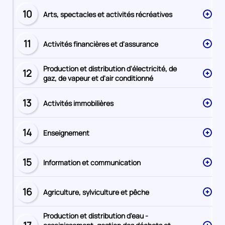
10
Arts, spectacles et activités récréatives
Secteur
numéro
11
Activités financières et d'assurance
Secteur
numéro
Production et distribution d'électricité, de
12
Secteur
gaz, de vapeur et d'air conditionné
numéro
13
Activités immobilières
Secteur
numéro
14
Enseignement
Secteur
numéro
15
Information et communication
Secteur
numéro
16
Agriculture, sylviculture et pêche
Secteur
numéro
Production et distribution d'eau -