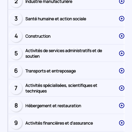
2
Industrie manufacturière
Secteur
numéro
3
Santé humaine et action sociale
Secteur
numéro
4
Construction
Secteur
numéro
Activités de services administratifs et de
5
Secteur
soutien
numéro
6
Transports et entreposage
Secteur
numéro
Activités spécialisées, scientifiques et
7
Secteur
techniques
numéro
8
Hébergement et restauration
Secteur
numéro
9
Activités financières et d'assurance
Secteur
numéro