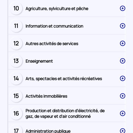
10
Agriculture, sylviculture et pêche
Secteur
numéro
11
Information et communication
Secteur
numéro
12
Autres activités de services
Secteur
numéro
13
Enseignement
Secteur
numéro
14
Arts, spectacles et activités récréatives
Secteur
numéro
15
Activités immobilières
Secteur
numéro
Production et distribution d'électricité, de
16
Secteur
gaz, de vapeur et d'air conditionné
numéro
17
Administration publique
Secteur