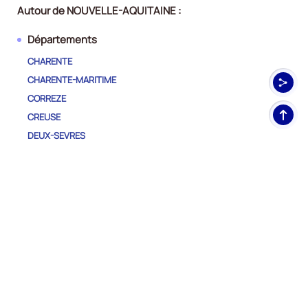
Autour de NOUVELLE-AQUITAINE :
Départements
CHARENTE
CHARENTE-MARITIME
CORREZE
Haut
CREUSE
de
DEUX-SEVRES
pag
DORDOGNE
GIRONDE
HAUTE-VIENNE
LANDES
LOT-ET-GARONNE
PYRENEES-ATLANTIQUES
VIENNE