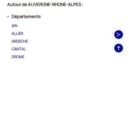
Autour de AUVERGNE-RHONE-ALPES :
Départements
AIN
ALLIER
ARDECHE
Haut
CANTAL
de
DROME
pag
HAUTE-LOIRE
HAUTE-SAVOIE
ISERE
LOIRE
PUY-DE-DOME
RHONE
SAVOIE