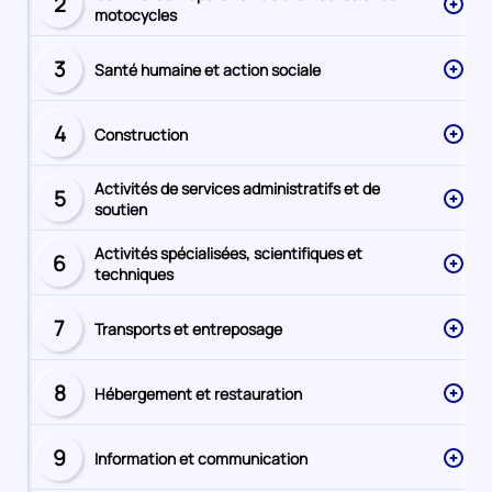
2
Secteur
motocycles
numéro
3
Santé humaine et action sociale
Secteur
numéro
4
Construction
Secteur
numéro
Activités de services administratifs et de
5
Secteur
soutien
numéro
Activités spécialisées, scientifiques et
6
Secteur
techniques
numéro
7
Transports et entreposage
Secteur
numéro
8
Hébergement et restauration
Secteur
numéro
9
Information et communication
Secteur
numéro