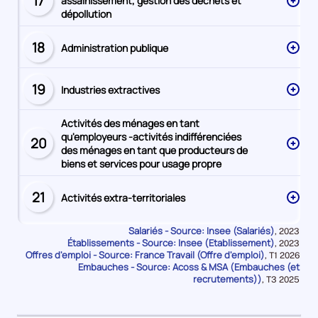
17
assainissement, gestion des déchets et
Secteur
dépollution
numéro
18
Administration publique
Secteur
numéro
19
Industries extractives
Secteur
numéro
Activités des ménages en tant
qu'employeurs -activités indifférenciées
20
Secteur
des ménages en tant que producteurs de
numéro
biens et services pour usage propre
21
Activités extra-territoriales
Secteur
numéro
Salariés - Source: Insee (Salariés)
Données
,
2023
Établissements - Source: Insee (Etablissement)
pour
Données
,
2023
la
Offres d'emploi - Source: France Travail (Offre d'emploi)
pour
Données
,
T1 2026
période
la
Embauches - Source: Acoss & MSA (Embauches (et
pour
période
la
recrutements))
Données
,
T3 2025
période
pour
la
période