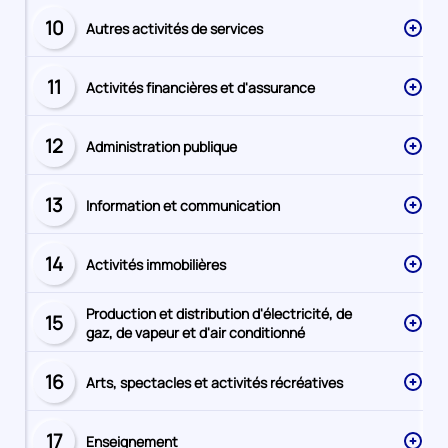
10
Autres activités de services
Secteur
numéro
11
Activités financières et d'assurance
Secteur
numéro
12
Administration publique
Secteur
numéro
13
Information et communication
Secteur
numéro
14
Activités immobilières
Secteur
numéro
Production et distribution d'électricité, de
15
Secteur
gaz, de vapeur et d'air conditionné
numéro
16
Arts, spectacles et activités récréatives
Secteur
numéro
17
Enseignement
Secteur