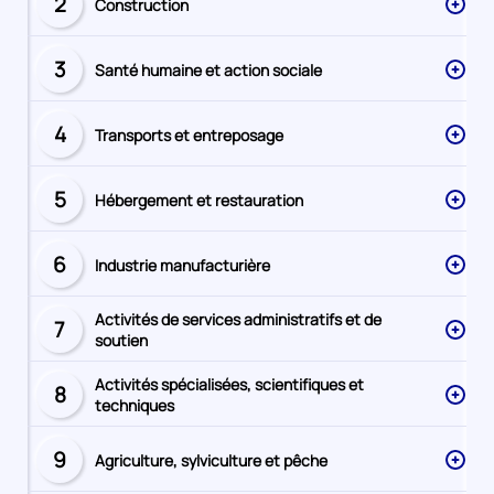
2
Construction
Secteur
numéro
3
Santé humaine et action sociale
Secteur
numéro
4
Transports et entreposage
Secteur
numéro
5
Hébergement et restauration
Secteur
numéro
6
Industrie manufacturière
Secteur
numéro
Activités de services administratifs et de
7
Secteur
soutien
numéro
Activités spécialisées, scientifiques et
8
Secteur
techniques
numéro
9
Agriculture, sylviculture et pêche
Secteur
numéro