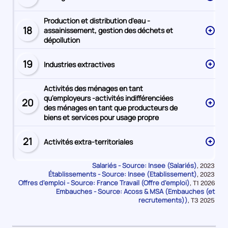
numéro
Production et distribution d'eau -
18
assainissement, gestion des déchets et
Secteur
dépollution
numéro
19
Industries extractives
Secteur
numéro
Activités des ménages en tant
qu'employeurs -activités indifférenciées
20
Secteur
des ménages en tant que producteurs de
numéro
biens et services pour usage propre
21
Activités extra-territoriales
Secteur
numéro
Salariés - Source: Insee (Salariés)
Données
,
2023
Établissements - Source: Insee (Etablissement)
pour
Données
,
2023
la
Offres d'emploi - Source: France Travail (Offre d'emploi)
pour
Données
,
T1 2026
période
la
Embauches - Source: Acoss & MSA (Embauches (et
pour
période
la
recrutements))
Données
,
T3 2025
période
pour
la
période