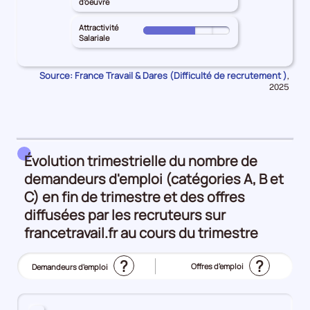
DU-
d'oeuvre
de
principal
les
le
SUD
l'emploi
CORSE-
Inadéquation
territoire
Attractivité
pour
Pour
50%
DU-
Salariale
géographique
principal
les
le
SUD
25%
CORSE-
Intensité
territoire
pour
DU-
Source: France Travail & Dares (Difficulté de recrutement )
Donn
d'embauche
,
principal
les
pour
SUD
2025
50%
CORSE-
Lien
la
pour
DU-
péri
formation
les
SUD
-
Manque
pour
métier
de
les
Évolution trimestrielle du nombre de
25%
main
Attractivité
demandeurs d'emploi (catégories A, B et
d'oeuvre
Salariale
C) en fin de trimestre et des offres
25%
50%
diffusées par les recruteurs sur
francetravail.fr au cours du trimestre
?
?
Offres d’emploi
Demandeurs d'emploi
(Affichage
actuel)