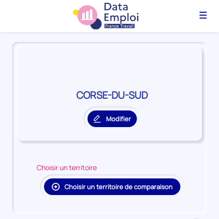
Menu
Panorama
du
territoire
CORSE-
DU-
CORSE-DU-SUD
SUD
Modifier
le
territoire
principal
Choisir un territoire
Choisir un territoire de comparaison