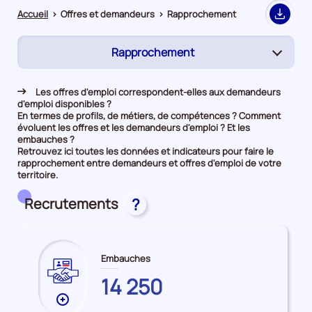
Accueil
>
Offres et demandeurs
>
Rapprochement
Export
Rapprochement
(page
active)
Demandeurs d'emploi
Les offres d'emploi correspondent-elles aux demandeurs
d'emploi disponibles ?
Offres d’emploi
En termes de profils, de métiers, de compétences ? Comment
évoluent les offres et les demandeurs d'emploi ? Et les
embauches ?
Retrouvez ici toutes les données et indicateurs pour faire le
rapprochement entre demandeurs et offres d'emploi de votre
territoire.
Recrutements
?
Embauches
CORSE-
14 250
DU-
Plus
SUD