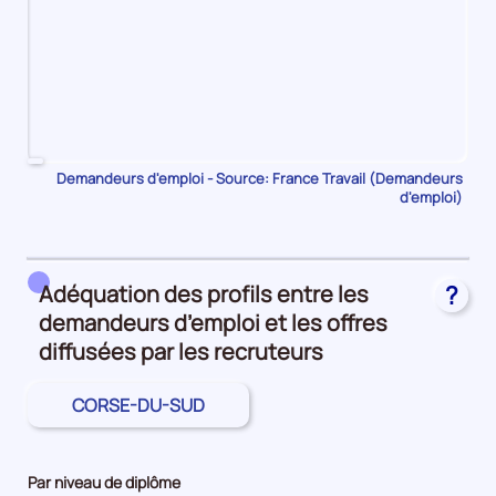
Pour
Demandeurs d'emploi - Source: France Travail (Demandeurs
d'emploi)
le
trimestre
1
de
Adéquation des profils entre les
?
2023,
demandeurs d’emploi et les offres
le
nombre
diffusées par les recruteurs
de
demandeurs
CORSE-DU-SUD
d'emploi
disponibles
de
Par niveau de diplôme
catégorie