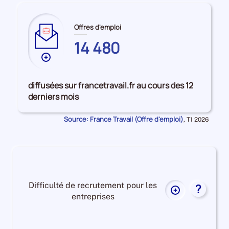
Offres d'emploi
14 480
Plus
de
données
diffusées sur francetravail.fr au cours des 12
sur
derniers mois
les
CORSE-
Source: France Travail (Offre d'emploi)
Données
,
T1 2026
DU-
pour
la
SUD
période
Difficulté de recrutement pour les
?
Plus
entreprises
de
données
Difficulté
sur
de