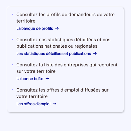
2023,
le
Consultez les profils de demandeurs de votre
nombre
territoire
de
demandeurs
La banque de profils
d'emploi
Consultez nos statistiques détaillées et nos
disponibles
publications nationales ou régionales
de
catégorie
Les statistiques détaillées et publications
B
Consultez la liste des entreprises qui recrutent
et
sur votre territoire
C
La bonne boîte
est
de
Consultez les offres d’emploi diffusées sur
2820,
votre territoire
le
Les offres d'emploi
nombre
de
demandeurs
d'emploi
disponibles