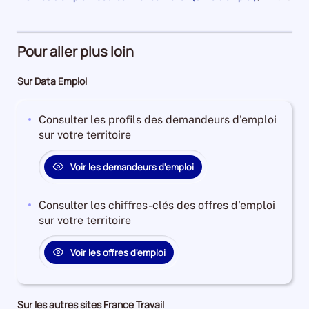
an
1
et
la
pour
de
Demandeurs
à
plus
période
la
4240
période
d'emploi
4
Demandeurs
et
21%
ans
d'emploi
Pour aller plus loin
l'évolution
Offres
Demandeurs
51%
annuelle
d'emploi
d'emploi
Offres
Sur Data Emploi
des
69%
24%
d'emploi
catégories
Offres
5%
A
Consulter les profils des demandeurs d'emploi
d'emploi
+
sur votre territoire
26%
B
+
Voir les demandeurs d'emploi
C
est
Consulter les chiffres-clés des offres d'emploi
de
sur votre territoire
1.1544011544011543
Pour
Voir les offres d'emploi
le
trimestre
3
de
Sur les autres sites France Travail