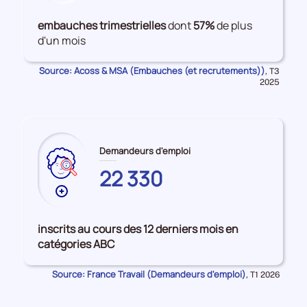
de
données
embauches trimestrielles
dont
57%
de plus
sur
d'un mois
les
Embauches
Source: Acoss & MSA (Embauches (et recrutements))
Données
,
T3
pour
2025
la
période
Demandeurs d'emploi
22 330
Plus
de
données
inscrits au cours des 12 derniers mois en
sur
catégories ABC
les
CORSE-
Source: France Travail (Demandeurs d'emploi)
Données
,
T1 2026
DU-
pour
la
SUD
période