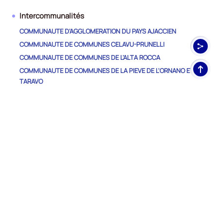
le
Intercommunalités
trimestre
4
COMMUNAUTE D'AGGLOMERATION DU PAYS AJACCIEN
de
COMMUNAUTE DE COMMUNES CELAVU-PRUNELLI
2023,
COMMUNAUTE DE COMMUNES DE L'ALTA ROCCA
le
Haut
COMMUNAUTE DE COMMUNES DE LA PIEVE DE L'ORNANO ET DU
nombre
de
TARAVO
de
pag
demandeurs
COMMUNAUTE DE COMMUNES DU SARTENAIS VALINCO TARAVO
d'emploi
COMMUNAUTE DE COMMUNES DU SUD CORSE
disponibles
COMMUNAUTE DE COMMUNES SPELUNCA-LIAMONE
de
catégorie
B
Autres Départements
et
C
HAUTE-CORSE
est
de
Nos
2710,
RÉSEAUX SOCIAUX
le