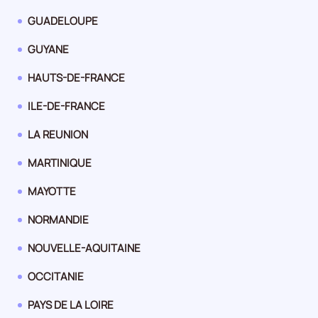
région
de
la
Panorama
GUADELOUPE
région
de
la
Panorama
GUYANE
région
de
la
Panorama
HAUTS-DE-FRANCE
région
de
la
Panorama
ILE-DE-FRANCE
région
de
la
Panorama
LA REUNION
région
de
la
Panorama
MARTINIQUE
région
de
la
Panorama
MAYOTTE
région
de
la
Panorama
NORMANDIE
région
de
la
Panorama
NOUVELLE-AQUITAINE
région
de
la
Panorama
OCCITANIE
région
de
la
Panorama
PAYS DE LA LOIRE