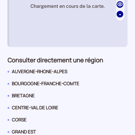
Chargement en cours de la carte.
-
Consulter directement une région
Panorama
AUVERGNE-RHONE-ALPES
de
la
Panorama
BOURGOGNE-FRANCHE-COMTE
région
de
la
Panorama
BRETAGNE
région
de
la
Panorama
CENTRE-VAL DE LOIRE
région
de
la
Panorama
CORSE
région
de
la
Panorama
GRAND EST