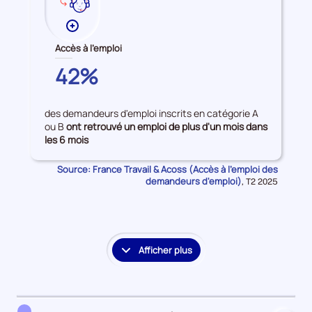
Plus
de
Accès à l'emploi
données
COTES-
42%
sur
D'ARMOR
les
Accès
des demandeurs d'emploi inscrits en catégorie A
à
ou B
ont retrouvé un emploi de plus d'un mois dans
l'emploi
les 6 mois
Source: France Travail & Acoss (Accès à l'emploi des
demandeurs d'emploi)
Données
,
T2 2025
pour
la
période
Afficher plus
le
détail
des
embauches