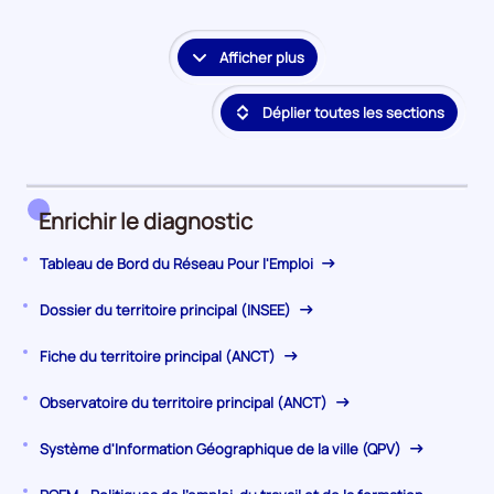
la
période
Afficher plus
le
détail
Déplier toutes les sections
des
embauches
et
accès
à
Enrichir le diagnostic
l'emploi
Tableau de Bord du Réseau Pour l'Emploi
Dossier du territoire principal (INSEE)
Fiche du territoire principal (ANCT)
Observatoire du territoire principal (ANCT)
Système d'Information Géographique de la ville (QPV)