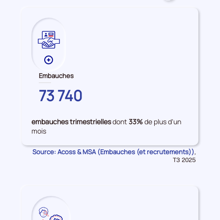
accès
à
l'emploi
Plus
de
Embauches
données
COTES-
73 740
sur
D'ARMOR
les
Embauches
embauches trimestrielles
dont
33%
de plus d'un
mois
Source: Acoss & MSA (Embauches (et recrutements))
Données
,
pour
T3 2025
la
période