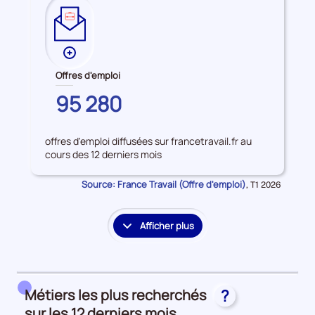
Plus
de
Offres d'emploi
données
COTES-
95 280
sur
D'ARMOR
les
Offres
offres d'emploi diffusées sur francetravail.fr au
d'emploi
cours des 12 derniers mois
Source: France Travail (Offre d'emploi)
Données
,
T1 2026
pour
la
période
Afficher plus
le
détail
des
embauches
Métiers les plus recherchés
?
et
accès
sur les 12 derniers mois