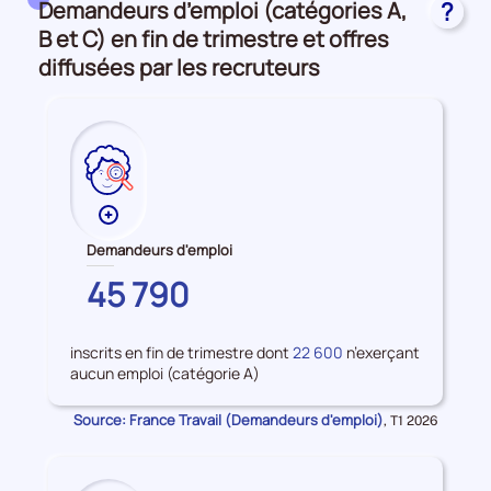
Demandeurs d’emploi (catégories A,
?
et
accès
B et C) en fin de trimestre et offres
à
diffusées par les recruteurs
l'emploi
Plus
de
Demandeurs d'emploi
données
COTES-
45 790
sur
D'ARMOR
les
Demandeurs
inscrits en fin de trimestre dont
22 600
n’exerçant
d'emploi
aucun emploi (catégorie A)
Source: France Travail (Demandeurs d'emploi)
Données
,
T1 2026
pour
la
période