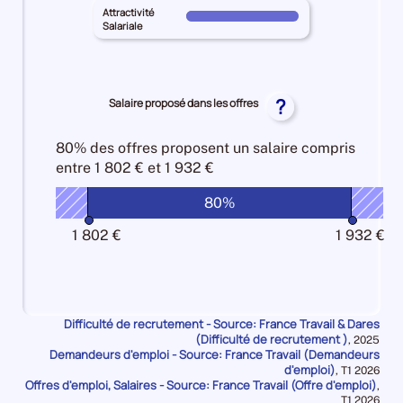
100%
COTES-
géographique
territoire
Attractivité
les
Pour
D'ARMOR
Salariale
25%
principal
Intensité
le
pour
COTES-
d'embauche
territoire
les
D'ARMOR
100%
principal
Lien
pour
COTES-
?
Salaire proposé dans les offres
formation
les
D'ARMOR
-
Manque
pour
métier
80% des offres
proposent un salaire compris
de
les
10%
entre
1 802 € et 1 932 €
main
Attractivité
d'oeuvre
Salariale
80%
10%
100%
1 802 €
1 932 €
Difficulté de recrutement - Source: France Travail & Dares
(Difficulté de recrutement )
Données
,
2025
Demandeurs d'emploi - Source: France Travail (Demandeurs
pour
la
d'emploi)
Données
,
T1 2026
période
Offres d'emploi, Salaires - Source: France Travail (Offre d'emploi)
pour
,
la
Données
T1 2026