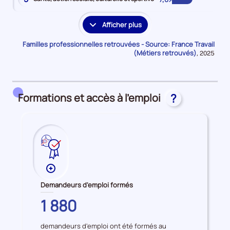
Afficher plus
les
familles
Familles professionnelles retrouvées - Source: France Travail
professionnelles
(Métiers retrouvés)
Données
,
2025
pour
supplémentaires
la
période
Formations et accès à l'emploi
?
Plus
de
Demandeurs d'emploi formés
données
COTES-
1 880
sur
D'ARMOR
les
demandeurs d'emploi ont été formés au
Demandeurs