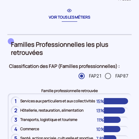
période
pour
la
période
VOIR TOUS LES MÉTIERS
Familles Professionnelles les plus
retrouvées
Classification des FAP (Familles professionnelles) :
FAP21
FAP87
Famille professionnelle retrouvée
1
15%
Services aux particuliers et aux collectivités
2
13%
Hôtellerie, restauration, alimentation
3
11%
Transports, logistique et tourisme
4
10%
Commerce
5
7,8%
Santé, action sociale, culturelle et sportive