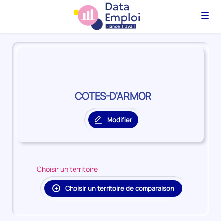
Menu
Panorama
du
territoire
COTES-
D'ARMOR
COTES-D'ARMOR
Modifier
le
territoire
principal
Choisir un territoire
Choisir un territoire de comparaison