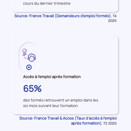
cours du dernier trimestre
d'emploi
formés
Source: France Travail (Demandeurs d'emploi formés)
Données
,
T4
pour
2025
la
période
Plus
de
Accès à l'emploi après formation
données
COTES-
65%
sur
D'ARMOR
les
des formés retrouvent un emploi dans les
Accès
six mois suivant leur formation
à
l'emploi
Source: France Travail & Acoss (Taux d'accès à l'emploi
après
après formation)
Données
,
T2 2025
formation
pour