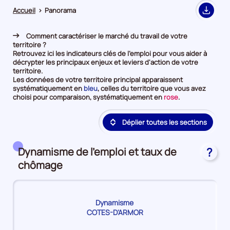
Accueil
>
Panorama
Export
Comment caractériser le marché du travail de votre
territoire ?
Retrouvez ici les indicateurs clés de l'emploi pour vous aider à
décrypter les principaux enjeux et leviers d'action de votre
territoire.
Les données de votre territoire principal apparaissent
et
systématiquement en
bleu
, celles du territoire que vous avez
en
et
choisi pour comparaison, systématiquement en
rose
.
première
en
position
deuxième
Déplier toutes les sections
par
position
catégorie
par
de
catégorie
donnée
de
Dynamisme de l'emploi et taux de
?
donnée
chômage
Dynamisme
COTES-D'ARMOR