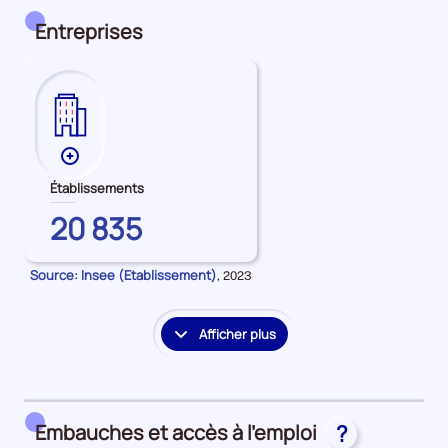
détail
des
Entreprises
embauches
et
accès
à
l'emploi
Plus
de
Établissements
données
COTES-
20 835
sur
D'ARMOR
les
Établissements
Source: Insee (Etablissement)
Données
,
2023
pour
la
période
Afficher plus
le
détail
des
embauches
Embauches et accès à l’emploi
?
et