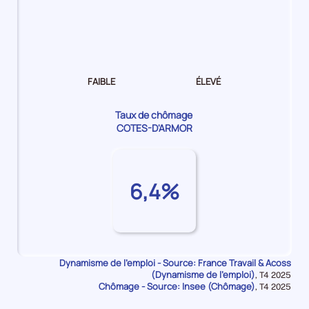
Dynamisme
de
l'emploi Faible
FAIBLE
ÉLEVÉ
Taux de chômage
COTES-D'ARMOR
6,4%
Dynamisme de l'emploi - Source: France Travail & Acoss
(Dynamisme de l'emploi)
Données
,
T4 2025
Chômage - Source: Insee (Chômage)
pour
Données
,
T4 2025
la
pour
période
la