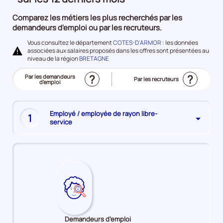
à
Comparez les métiers les plus recherchés par les
l'emploi
demandeurs d'emploi ou par les recruteurs.
Vous consultez le département
COTES-D'ARMOR
: les données
associées aux salaires proposés dans les offres sont présentées au
niveau de la région
BRETAGNE
?
?
Trier
Par les demandeurs
Trier
Par les recruteurs
le
d'emploi
le
(Affichage
top
top
actuel)
des
des
métiers
métiers
les
les
plus
plus
Employé / employée de rayon libre-
recherchés
1
recherchés
service
Demandeurs d’emploi