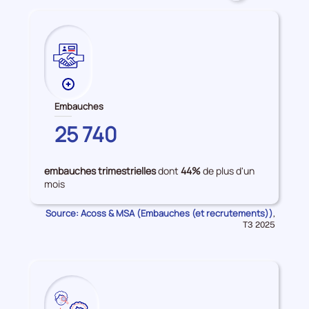
accès
à
l'emploi
Plus
de
Embauches
données
MAYENNE
25 740
sur
les
Embauches
embauches trimestrielles
dont
44%
de plus d'un
mois
Source: Acoss & MSA (Embauches (et recrutements))
Données
,
pour
T3 2025
la
période