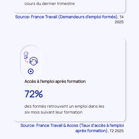
cours du dernier trimestre
d'emploi
formés
Source: France Travail (Demandeurs d'emploi formés)
Données
,
T4
pour
2025
la
période
Plus
de
Accès à l'emploi après formation
données
MAYENNE
72%
sur
les
des formés retrouvent un emploi dans les
Accès
six mois suivant leur formation
à
l'emploi
Source: France Travail & Acoss (Taux d'accès à l'emploi
après
après formation)
Données
,
T2 2025
formation
pour