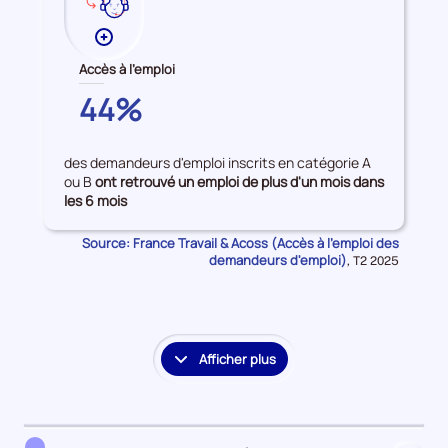
Plus
de
Accès à l'emploi
données
MAYENNE
44%
sur
les
Accès
des demandeurs d'emploi inscrits en catégorie A
à
ou B
ont retrouvé un emploi de plus d'un mois dans
l'emploi
les 6 mois
Source: France Travail & Acoss (Accès à l'emploi des
demandeurs d'emploi)
Données
,
T2 2025
pour
la
période
Afficher plus
le
détail
des
embauches