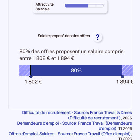
MAYENNE
25%
territoire
Attractivité
Intensité
Pour
pour
Salariale
principal
d'embauche
le
les
MAYENNE
100%
territoire
Lien
pour
principal
formation
les
MAYENNE
?
Salaire proposé dans les offres
-
Manque
pour
métier
de
les
10%
80% des offres
proposent un salaire compris
main
Attractivité
entre
1 802 € et 1 894 €
d'oeuvre
Salariale
10%
50%
80%
1 802 €
1 894 €
Difficulté de recrutement - Source: France Travail & Dares
(Difficulté de recrutement )
Données
,
2025
Demandeurs d'emploi - Source: France Travail (Demandeurs
pour
la
d'emploi)
Données
,
T1 2026
période
Offres d'emploi, Salaires - Source: France Travail (Offre d'emploi)
pour
,
la
Données
T1 2026