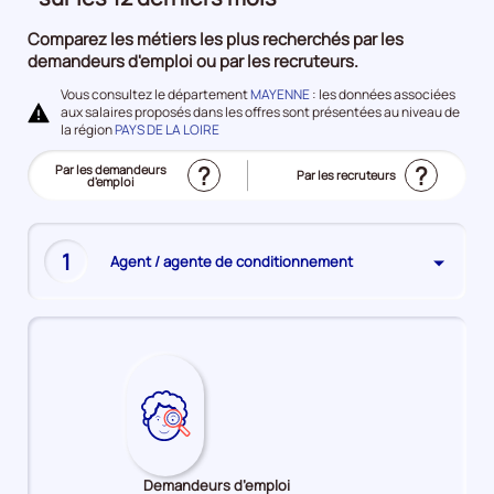
à
Comparez les métiers les plus recherchés par les
l'emploi
demandeurs d'emploi ou par les recruteurs.
Vous consultez le département
MAYENNE
: les données associées
aux salaires proposés dans les offres sont présentées au niveau de
la région
PAYS DE LA LOIRE
?
?
Trier
Par les demandeurs
Trier
Par les recruteurs
le
d'emploi
le
(Affichage
top
top
actuel)
des
des
métiers
métiers
les
les
plus
plus
recherchés
1
Agent / agente de conditionnement
recherchés
Demandeurs d’emploi