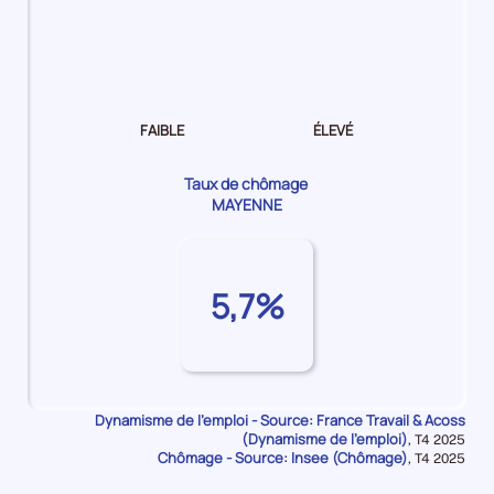
Dynamisme
de
l'emploi Faible
FAIBLE
ÉLEVÉ
Taux de chômage
MAYENNE
5,7%
Dynamisme de l'emploi - Source: France Travail & Acoss
(Dynamisme de l'emploi)
Données
,
T4 2025
Chômage - Source: Insee (Chômage)
pour
Données
,
T4 2025
la
pour
période
la