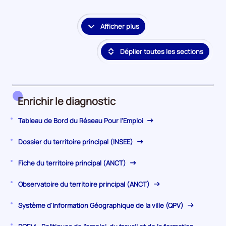
la
période
Afficher plus
le
détail
Déplier toutes les sections
des
embauches
et
accès
à
Enrichir le diagnostic
l'emploi
Tableau de Bord du Réseau Pour l'Emploi
Dossier du territoire principal (INSEE)
Fiche du territoire principal (ANCT)
Observatoire du territoire principal (ANCT)
Système d'Information Géographique de la ville (QPV)