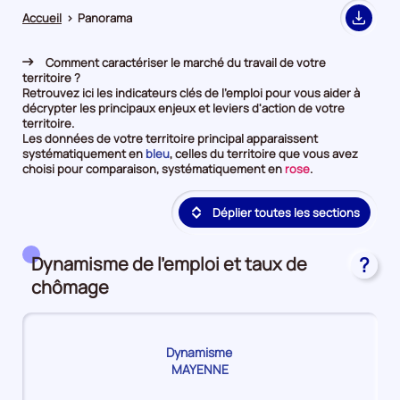
Accueil
>
Panorama
Export
Comment caractériser le marché du travail de votre
territoire ?
Retrouvez ici les indicateurs clés de l'emploi pour vous aider à
décrypter les principaux enjeux et leviers d'action de votre
territoire.
Les données de votre territoire principal apparaissent
et
systématiquement en
bleu
, celles du territoire que vous avez
en
et
choisi pour comparaison, systématiquement en
rose
.
première
en
position
deuxième
Déplier toutes les sections
par
position
catégorie
par
de
catégorie
donnée
de
Dynamisme de l'emploi et taux de
?
donnée
chômage
Dynamisme
MAYENNE