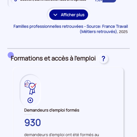
Afficher plus
les
familles
Familles professionnelles retrouvées - Source: France Travail
professionnelles
(Métiers retrouvés)
Données
,
2025
pour
supplémentaires
la
période
Formations et accès à l'emploi
?
Plus
de
Demandeurs d'emploi formés
données
MAYENNE
930
sur
les
demandeurs d'emploi ont été formés au
Demandeurs