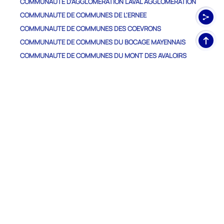
COMMUNAUTE D'AGGLOMERATION LAVAL AGGLOMERATION
COMMUNAUTE DE COMMUNES DE L'ERNEE
COMMUNAUTE DE COMMUNES DES COEVRONS
Haut
COMMUNAUTE DE COMMUNES DU BOCAGE MAYENNAIS
de
COMMUNAUTE DE COMMUNES DU MONT DES AVALOIRS
pag
COMMUNAUTE DE COMMUNES DU PAYS DE CHATEAU-GONTIER
COMMUNAUTE DE COMMUNES DU PAYS DE CRAON
COMMUNAUTE DE COMMUNES DU PAYS DE MESLAY-GREZ
COMMUNAUTE DE COMMUNES DU PAYS SABOLIEN
COMMUNAUTE DE COMMUNES MAYENNE COMMUNAUTE
Autres Départements
ILLE-ET-VILAINE
MAINE-ET-LOIRE
MANCHE
ORNE