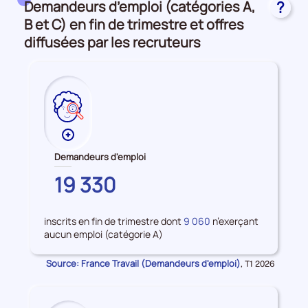
Demandeurs d’emploi (catégories A,
?
et
accès
B et C) en fin de trimestre et offres
à
diffusées par les recruteurs
l'emploi
Plus
de
Demandeurs d'emploi
données
MAYENNE
19 330
sur
les
Demandeurs
inscrits en fin de trimestre dont
9 060
n’exerçant
d'emploi
aucun emploi (catégorie A)
Source: France Travail (Demandeurs d'emploi)
Données
,
T1 2026
pour
la
période