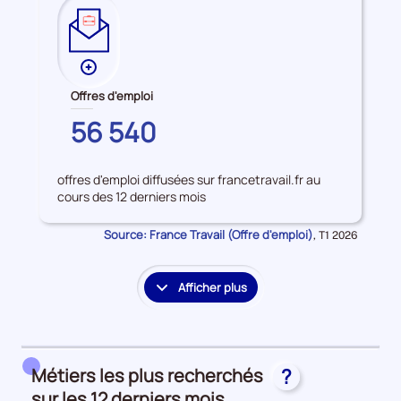
Plus
de
Offres d'emploi
données
MAYENNE
56 540
sur
les
Offres
offres d'emploi diffusées sur francetravail.fr au
d'emploi
cours des 12 derniers mois
Source: France Travail (Offre d'emploi)
Données
,
T1 2026
pour
la
période
Afficher plus
le
détail
des
embauches
Métiers les plus recherchés
?
et
accès
sur les 12 derniers mois