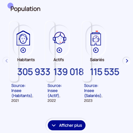
période
Population
Plus
Plus
Plus
de
de
de
Habitants
Actifs
Salariés
précédent
sui
données
données
données
MAYENNE
305 933
MAYENNE
139 018
MAYENNE
115 535
sur
sur
sur
les
les
les
Habitants
Actifs
Salariés
Source:
Source:
Source:
Insee
Insee
Insee
(Habitants)
(Actif)
(Salariés)
,
,
,
Données
Données
Données
2021
2022
2023
pour
pour
pour
la
la
la
période
période
période
Afficher plus
le