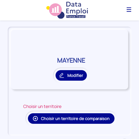
Menu
Panorama
du
territoire
MAYENNE
MAYENNE
Modifier
le
territoire
principal
Choisir un territoire
Choisir un territoire de comparaison