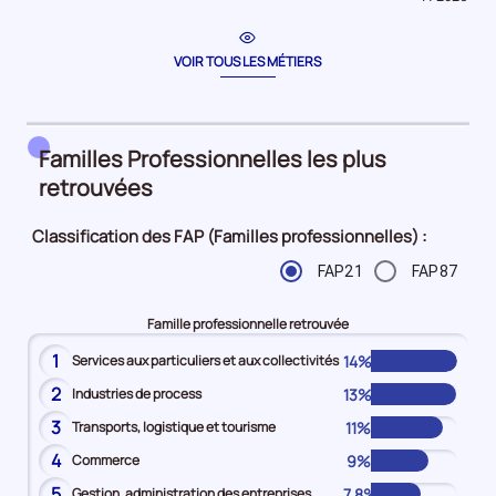
période
pour
la
période
VOIR TOUS LES MÉTIERS
Familles Professionnelles les plus
retrouvées
Classification des FAP (Familles professionnelles) :
FAP21
FAP87
Famille professionnelle retrouvée
1
14%
Services aux particuliers et aux collectivités
2
13%
Industries de process
3
11%
Transports, logistique et tourisme
4
9%
Commerce
5
7,8%
Gestion, administration des entreprises