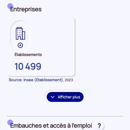
détail
des
Entreprises
embauches
et
accès
à
l'emploi
Plus
de
Établissements
données
MAYENNE
10 499
sur
les
Établissements
Source: Insee (Etablissement)
Données
,
2023
pour
la
période
Afficher plus
le
détail
des
embauches
Embauches et accès à l’emploi
?
et