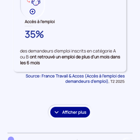
Plus
de
Accès à l'emploi
données
GARD
35%
sur
les
Accès
des demandeurs d'emploi inscrits en catégorie A
à
ou B
ont retrouvé un emploi de plus d'un mois dans
l'emploi
les 6 mois
Source: France Travail & Acoss (Accès à l'emploi des
demandeurs d'emploi)
Données
,
T2 2025
pour
la
période
Afficher plus
le
détail
des
embauches