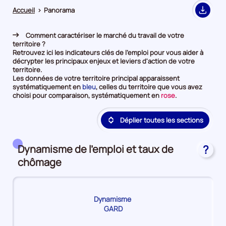
Accueil
>
Panorama
Export
Comment caractériser le marché du travail de votre
territoire ?
Retrouvez ici les indicateurs clés de l'emploi pour vous aider à
décrypter les principaux enjeux et leviers d'action de votre
territoire.
Les données de votre territoire principal apparaissent
et
systématiquement en
bleu
, celles du territoire que vous avez
en
et
choisi pour comparaison, systématiquement en
rose
.
première
en
position
deuxième
Déplier toutes les sections
par
position
catégorie
par
de
catégorie
donnée
de
Dynamisme de l'emploi et taux de
?
donnée
chômage
Dynamisme
GARD