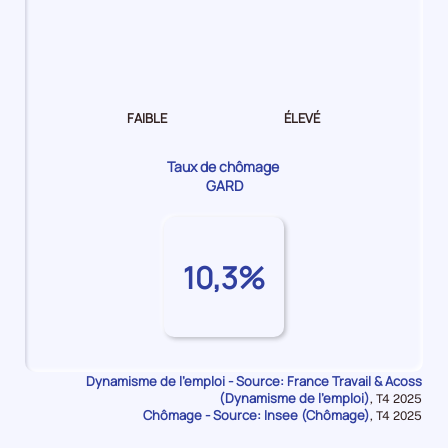
Dynamisme
de
l'emploi Moyen
FAIBLE
ÉLEVÉ
Taux de chômage
GARD
10,3%
Dynamisme de l'emploi - Source: France Travail & Acoss
(Dynamisme de l'emploi)
Données
,
T4 2025
Chômage - Source: Insee (Chômage)
pour
Données
,
T4 2025
la
pour
période
la