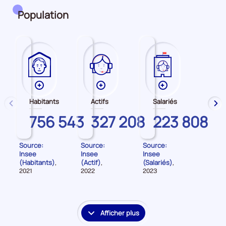
période
Population
Plus
Plus
Plus
de
de
de
Habitants
Actifs
Salariés
précédent
sui
données
données
données
GARD
756 543
GARD
327 208
GARD
223 808
sur
sur
sur
les
les
les
Habitants
Actifs
Salariés
Source:
Source:
Source:
Insee
Insee
Insee
(Habitants)
(Actif)
(Salariés)
,
,
,
Données
Données
Données
2021
2022
2023
pour
pour
pour
la
la
la
période
période
période
Afficher plus
le