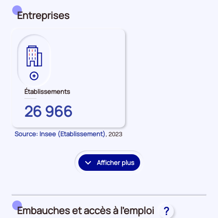
détail
des
Entreprises
embauches
et
accès
à
l'emploi
Plus
de
Établissements
données
GARD
26 966
sur
les
Établissements
Source: Insee (Etablissement)
Données
,
2023
pour
la
période
Afficher plus
le
détail
des
embauches
Embauches et accès à l’emploi
?
et