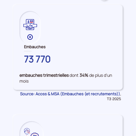
accès
à
l'emploi
Plus
de
Embauches
données
GARD
73 770
sur
les
Embauches
embauches trimestrielles
dont
34%
de plus d'un
mois
Source: Acoss & MSA (Embauches (et recrutements))
Données
,
pour
T3 2025
la
période