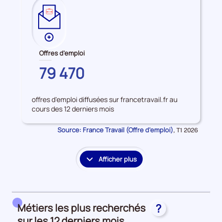
Plus
de
Offres d'emploi
données
GARD
79 470
sur
les
Offres
offres d'emploi diffusées sur francetravail.fr au
d'emploi
cours des 12 derniers mois
Source: France Travail (Offre d'emploi)
Données
,
T1 2026
pour
la
période
Afficher plus
le
détail
des
embauches
Métiers les plus recherchés
?
et
accès
sur les 12 derniers mois