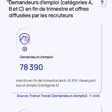
Demandeurs d’emploi (catégories A,
?
et
accès
B et C) en fin de trimestre et offres
à
diffusées par les recruteurs
l'emploi
Plus
de
Demandeurs d'emploi
données
GARD
78 390
sur
les
Demandeurs
inscrits en fin de trimestre dont
46 890
n’exerçant
d'emploi
aucun emploi (catégorie A)
Source: France Travail (Demandeurs d'emploi)
Données
,
T1 2026
pour
la
période