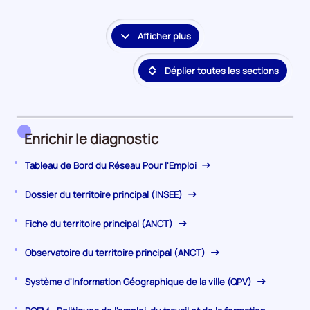
la
période
Afficher plus
le
détail
Déplier toutes les sections
des
embauches
et
accès
à
Enrichir le diagnostic
l'emploi
Tableau de Bord du Réseau Pour l'Emploi
Dossier du territoire principal (INSEE)
Fiche du territoire principal (ANCT)
Observatoire du territoire principal (ANCT)
Système d'Information Géographique de la ville (QPV)