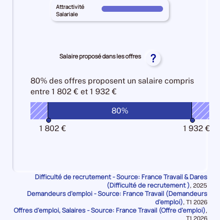
GARD
25%
territoire
Attractivité
Intensité
Pour
pour
Salariale
principal
d'embauche
le
les
GARD
100%
territoire
Lien
pour
principal
formation
les
GARD
?
Salaire proposé dans les offres
-
Manque
pour
métier
de
les
10%
80% des offres
proposent un salaire compris
main
Attractivité
entre
1 802 € et 1 932 €
d'oeuvre
Salariale
10%
100%
80%
1 802 €
1 932 €
Difficulté de recrutement - Source: France Travail & Dares
(Difficulté de recrutement )
Données
,
2025
Demandeurs d'emploi - Source: France Travail (Demandeurs
pour
la
d'emploi)
Données
,
T1 2026
période
Offres d'emploi, Salaires - Source: France Travail (Offre d'emploi)
pour
,
la
Données
T1 2026