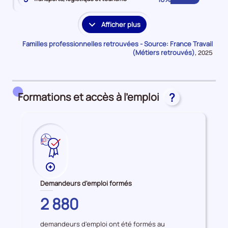
Afficher plus
les
familles
Familles professionnelles retrouvées - Source: France Travail
professionnelles
(Métiers retrouvés)
Données
,
2025
pour
supplémentaires
la
période
Formations et accès à l'emploi
?
Plus
de
Demandeurs d'emploi formés
données
GARD
2 880
sur
les
demandeurs d'emploi ont été formés au
Demandeurs