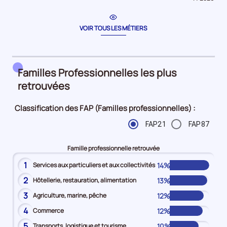
période
pour
la
période
VOIR TOUS LES MÉTIERS
Familles Professionnelles les plus
retrouvées
Classification des FAP (Familles professionnelles) :
FAP21
FAP87
Famille professionnelle retrouvée
1
14%
Services aux particuliers et aux collectivités
2
13%
Hôtellerie, restauration, alimentation
3
12%
Agriculture, marine, pêche
4
12%
Commerce
5
10%
Transports, logistique et tourisme