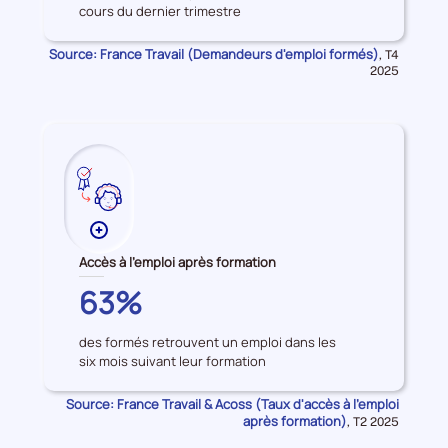
cours du dernier trimestre
d'emploi
formés
Source: France Travail (Demandeurs d'emploi formés)
Données
,
T4
pour
2025
la
période
Plus
de
Accès à l'emploi après formation
données
GARD
63%
sur
les
des formés retrouvent un emploi dans les
Accès
six mois suivant leur formation
à
l'emploi
Source: France Travail & Acoss (Taux d'accès à l'emploi
après
après formation)
Données
,
T2 2025
formation
pour