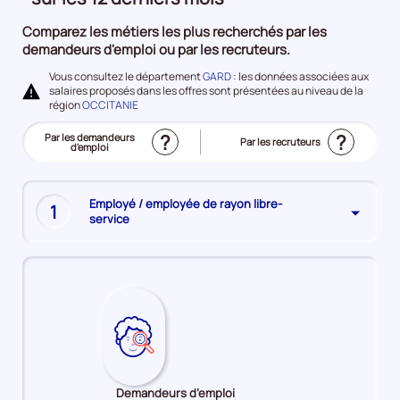
à
Comparez les métiers les plus recherchés par les
l'emploi
demandeurs d'emploi ou par les recruteurs.
Vous consultez le département
GARD
: les données associées aux
salaires proposés dans les offres sont présentées au niveau de la
région
OCCITANIE
?
?
Trier
Par les demandeurs
Trier
Par les recruteurs
le
d'emploi
le
(Affichage
top
top
actuel)
des
des
métiers
métiers
les
les
plus
plus
Employé / employée de rayon libre-
recherchés
1
recherchés
service
Demandeurs d’emploi