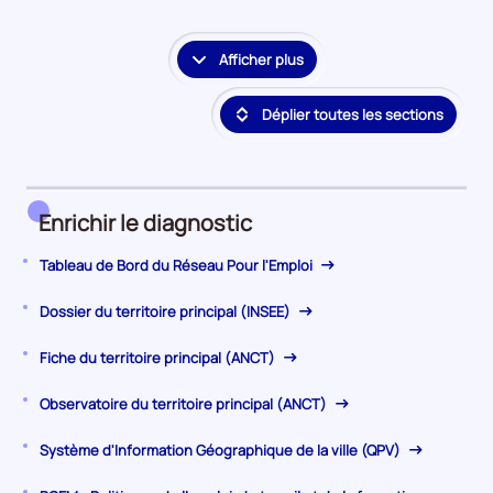
la
période
Afficher plus
le
détail
Déplier toutes les sections
des
embauches
et
accès
à
Enrichir le diagnostic
l'emploi
Tableau de Bord du Réseau Pour l'Emploi
Dossier du territoire principal (INSEE)
Fiche du territoire principal (ANCT)
Observatoire du territoire principal (ANCT)
Système d'Information Géographique de la ville (QPV)