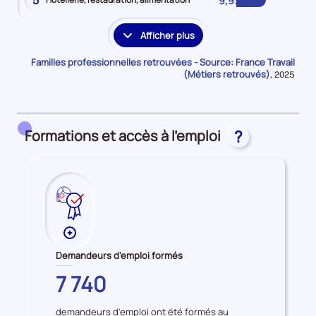
5
9,9%
Afficher plus
les
familles
Familles professionnelles retrouvées - Source: France Travail
professionnelles
(Métiers retrouvés)
Données
,
2025
pour
supplémentaires
la
période
Formations et accès à l'emploi
?
Plus
de
Demandeurs d'emploi formés
données
PARIS
7 740
sur
les
demandeurs d'emploi ont été formés au
Demandeurs