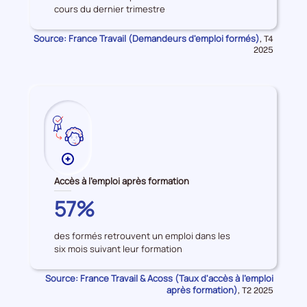
cours du dernier trimestre
d'emploi
formés
Source: France Travail (Demandeurs d'emploi formés)
Données
,
T4
pour
2025
la
période
Plus
de
Accès à l'emploi après formation
données
PARIS
57%
sur
les
des formés retrouvent un emploi dans les
Accès
six mois suivant leur formation
à
l'emploi
Source: France Travail & Acoss (Taux d'accès à l'emploi
après
après formation)
Données
,
T2 2025
formation
pour