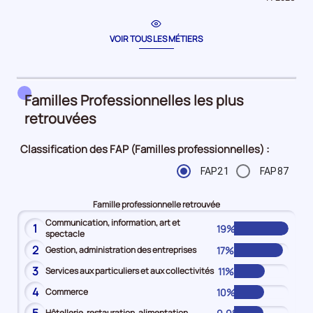
période
pour
la
période
VOIR TOUS LES MÉTIERS
Familles Professionnelles les plus
retrouvées
Classification des FAP (Familles professionnelles) :
FAP21
FAP87
Famille professionnelle retrouvée
Communication, information, art et
1
19%
spectacle
2
17%
Gestion, administration des entreprises
3
11%
Services aux particuliers et aux collectivités
4
10%
Commerce
Hôtellerie, restauration, alimentation