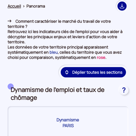
Accueil
>
Panorama
Export
Comment caractériser le marché du travail de votre
territoire ?
Retrouvez ici les indicateurs clés de l'emploi pour vous aider à
décrypter les principaux enjeux et leviers d'action de votre
territoire.
Les données de votre territoire principal apparaissent
et
systématiquement en
bleu
, celles du territoire que vous avez
en
et
choisi pour comparaison, systématiquement en
rose
.
première
en
position
deuxième
Déplier toutes les sections
par
position
catégorie
par
de
catégorie
donnée
de
Dynamisme de l'emploi et taux de
?
donnée
chômage
Dynamisme
PARIS