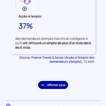
Plus
de
Accès à l'emploi
données
PARIS
37%
sur
les
Accès
des demandeurs d'emploi inscrits en catégorie A
à
ou B
ont retrouvé un emploi de plus d'un mois dans
l'emploi
les 6 mois
Source: France Travail & Acoss (Accès à l'emploi des
demandeurs d'emploi)
Données
,
T2 2025
pour
la
période
Afficher plus
le
détail
des
embauches