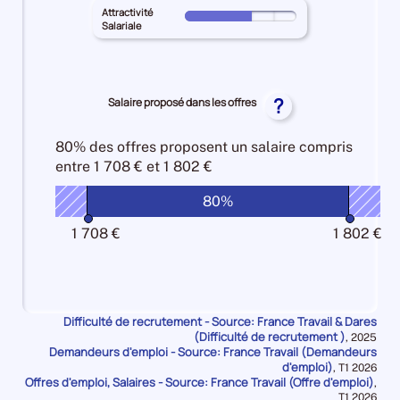
PARIS
50%
territoire
Attractivité
Intensité
Pour
pour
Salariale
principal
d'embauche
le
les
PARIS
100%
territoire
Lien
pour
principal
formation
les
PARIS
?
Salaire proposé dans les offres
-
Manque
pour
métier
de
les
100%
80% des offres
proposent un salaire compris
main
Attractivité
entre
1 708 € et 1 802 €
d'oeuvre
Salariale
10%
50%
80%
1 708 €
1 802 €
Difficulté de recrutement - Source: France Travail & Dares
(Difficulté de recrutement )
Données
,
2025
Demandeurs d'emploi - Source: France Travail (Demandeurs
pour
la
d'emploi)
Données
,
T1 2026
période
Offres d'emploi, Salaires - Source: France Travail (Offre d'emploi)
pour
,
la
Données
T1 2026