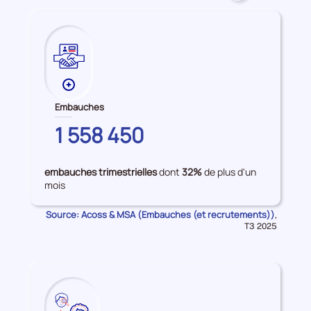
accès
à
l'emploi
Plus
de
Embauches
données
PARIS
1 558 450
sur
les
Embauches
embauches trimestrielles
dont
32%
de plus d'un
mois
Source: Acoss & MSA (Embauches (et recrutements))
Données
,
pour
T3 2025
la
période