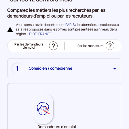
à
Comparez les métiers les plus recherchés par les
l'emploi
demandeurs d'emploi ou par les recruteurs.
Vous consultez le département
PARIS
: les données associées aux
salaires proposés dans les offres sont présentées au niveau de la
région
ILE-DE-FRANCE
?
?
Trier
Par les demandeurs
Trier
Par les recruteurs
le
d'emploi
le
(Affichage
top
top
actuel)
des
des
métiers
métiers
les
les
plus
plus
recherchés
1
Comédien / comédienne
recherchés
Demandeurs d’emploi