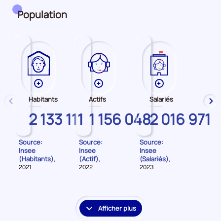
période
Population
Plus
Plus
Plus
de
de
de
Habitants
Actifs
Salariés
précédent
sui
données
données
données
PARIS
2 133 111
PARIS
1 156 048
PARIS
2 016 971
sur
sur
sur
les
les
les
Habitants
Actifs
Salariés
Source:
Source:
Source:
Insee
Insee
Insee
(Habitants)
(Actif)
(Salariés)
,
,
,
Données
Données
Données
2021
2022
2023
pour
pour
pour
la
la
la
période
période
période
Afficher plus
le