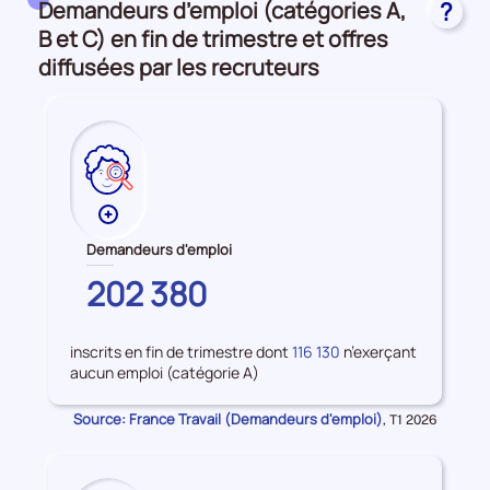
Demandeurs d’emploi (catégories A,
?
et
accès
B et C) en fin de trimestre et offres
à
diffusées par les recruteurs
l'emploi
Plus
de
Demandeurs d'emploi
données
PARIS
202 380
sur
les
Demandeurs
inscrits en fin de trimestre dont
116 130
n’exerçant
d'emploi
aucun emploi (catégorie A)
Source: France Travail (Demandeurs d'emploi)
Données
,
T1 2026
pour
la
période