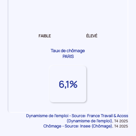
Dynamisme
de
l'emploi Faible
FAIBLE
ÉLEVÉ
Taux de chômage
PARIS
6,1%
Dynamisme de l'emploi - Source: France Travail & Acoss
(Dynamisme de l'emploi)
Données
,
T4 2025
Chômage - Source: Insee (Chômage)
pour
Données
,
T4 2025
la
pour
période
la