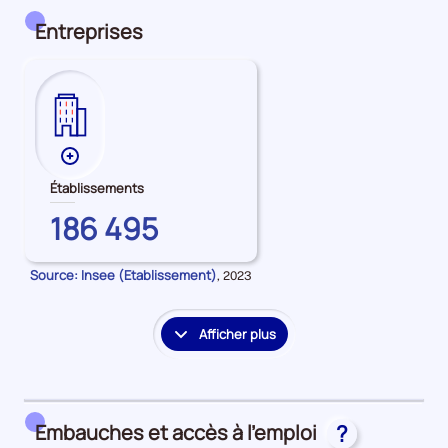
détail
des
Entreprises
embauches
et
accès
à
l'emploi
Plus
de
Établissements
données
PARIS
186 495
sur
les
Établissements
Source: Insee (Etablissement)
Données
,
2023
pour
la
période
Afficher plus
le
détail
des
embauches
Embauches et accès à l’emploi
?
et