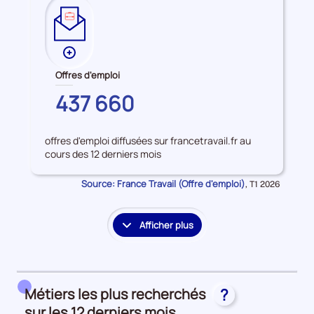
Plus
de
Offres d'emploi
données
PARIS
437 660
sur
les
Offres
offres d'emploi diffusées sur francetravail.fr au
d'emploi
cours des 12 derniers mois
Source: France Travail (Offre d'emploi)
Données
,
T1 2026
pour
la
période
Afficher plus
le
détail
des
embauches
Métiers les plus recherchés
?
et
accès
sur les 12 derniers mois