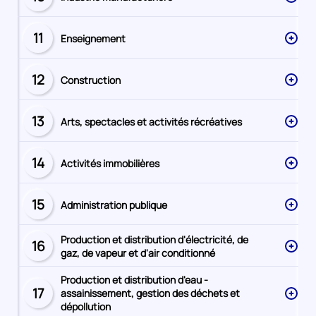
Secteur
numéro
11
Enseignement
Secteur
numéro
12
Construction
Secteur
numéro
13
Arts, spectacles et activités récréatives
Secteur
numéro
14
Activités immobilières
Secteur
numéro
15
Administration publique
Secteur
numéro
Production et distribution d'électricité, de
16
Secteur
gaz, de vapeur et d'air conditionné
numéro
Production et distribution d'eau -
17
assainissement, gestion des déchets et
Secteur
dépollution
numéro