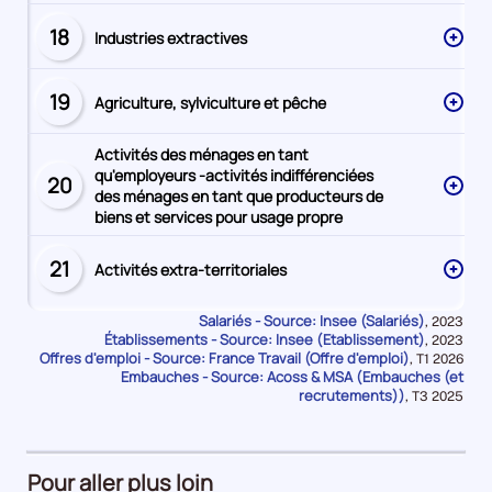
18
Industries extractives
Secteur
numéro
19
Agriculture, sylviculture et pêche
Secteur
numéro
Activités des ménages en tant
qu'employeurs -activités indifférenciées
20
Secteur
des ménages en tant que producteurs de
numéro
biens et services pour usage propre
21
Activités extra-territoriales
Secteur
numéro
Salariés - Source: Insee (Salariés)
Données
,
2023
Établissements - Source: Insee (Etablissement)
pour
Données
,
2023
la
Offres d'emploi - Source: France Travail (Offre d'emploi)
pour
Données
,
T1 2026
période
la
Embauches - Source: Acoss & MSA (Embauches (et
pour
période
la
recrutements))
Données
,
T3 2025
période
pour
la
période
Pour aller plus loin