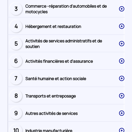
Commerce -réparation d'automobiles et de
3
Secteur
motocycles
numéro
4
Hébergement et restauration
Secteur
numéro
Activités de services administratifs et de
5
Secteur
soutien
numéro
6
Activités financières et d'assurance
Secteur
numéro
7
Santé humaine et action sociale
Secteur
numéro
8
Transports et entreposage
Secteur
numéro
9
Autres activités de services
Secteur
numéro
10
Industrie manufacturière