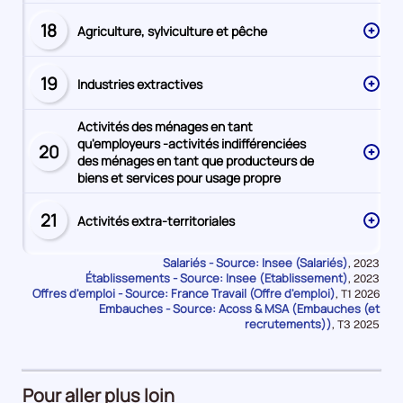
18
Agriculture, sylviculture et pêche
Secteur
numéro
19
Industries extractives
Secteur
numéro
Activités des ménages en tant
qu'employeurs -activités indifférenciées
20
Secteur
des ménages en tant que producteurs de
numéro
biens et services pour usage propre
21
Activités extra-territoriales
Secteur
numéro
Salariés - Source: Insee (Salariés)
Données
,
2023
Établissements - Source: Insee (Etablissement)
pour
Données
,
2023
la
Offres d'emploi - Source: France Travail (Offre d'emploi)
pour
Données
,
T1 2026
période
la
Embauches - Source: Acoss & MSA (Embauches (et
pour
période
la
recrutements))
Données
,
T3 2025
période
pour
la
période
Pour aller plus loin