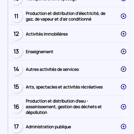
Secteur
numéro
Production et distribution d'électricité, de
11
Secteur
gaz, de vapeur et d'air conditionné
numéro
12
Activités immobilières
Secteur
numéro
13
Enseignement
Secteur
numéro
14
Autres activités de services
Secteur
numéro
15
Arts, spectacles et activités récréatives
Secteur
numéro
Production et distribution d'eau -
16
assainissement, gestion des déchets et
Secteur
dépollution
numéro
17
Administration publique
Secteur
numéro