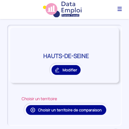
Menu
Panorama
du
territoire
HAUTS-
DE-
HAUTS-DE-SEINE
SEINE
Modifier
le
territoire
principal
Choisir un territoire
Choisir un territoire de comparaison