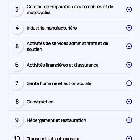
Commerce -réparation d'automobiles et de
3
Secteur
motocycles
numéro
4
Industrie manufacturière
Secteur
numéro
Activités de services administratifs et de
5
Secteur
soutien
numéro
6
Activités financières et d'assurance
Secteur
numéro
7
Santé humaine et action sociale
Secteur
numéro
8
Construction
Secteur
numéro
9
Hébergement et restauration
Secteur
numéro
10
Transports et entreposage