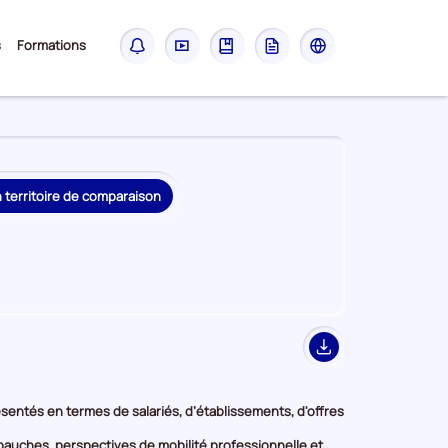
Sous-
s
Formations
Notifications
Didacticiel
Guide
Glossaire
Les
menu
sites
France
Travail
n territoire de comparaison
Export
présentés en termes de salariés, d’établissements, d'offres
embauches, perspectives de mobilité professionnelle et