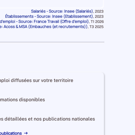
d'emploi
de
Salariés - Source: Insee (Salariés)
Données
,
2023
SEINE-
Établissements - Source: Insee (Etablissement)
pour
Données
,
2023
SAINT-
la
d'emploi - Source: France Travail (Offre d'emploi)
pour
Données
,
T1 2026
2 180
Offres
période
la
e: Acoss & MSA (Embauches (et recrutements))
pour
DENIS
Non disponible
Données
Embauches de SEINE-SAIN
,
T3 2025
période
la
pour
d'emploi
période
la
de
période
SEINE-
SAINT-
0 900
Offres
DENIS
Non disponible
Embauches de SEINE-SAIN
d'emploi
de
SEINE-
ploi diffusées sur votre territoire
SAINT-
3 350
Offres
DENIS
Non disponible
Embauches de SEINE-SAIN
d'emploi
ormations disponibles
de
SEINE-
SAINT-
es détaillées et nos publications nationales
2 160
Offres
DENIS
Non disponible
Embauches de SEINE-SAIN
d'emploi
 publications