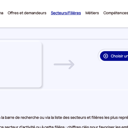
Sous-
ma
Offres et demandeurs
Secteurs/Filières
Métiers
Compétence
menu
Choisir u
re
on
rie
e
 la barre de recherche ou via la liste des secteurs et filières les plus re
e secteur d’activité ou à cette filière : chiffres clés pour favoriser les 