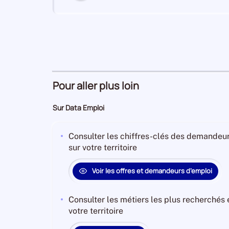
numéro
6
Industrie manufacturière
Secteur
numéro
Pour aller plus loin
Activités spécialisées,
7
Secteur
scientifiques et techniques
Sur Data Emploi
numéro
Consulter les chiffres-clés des demandeur
sur votre territoire
Activités financières et
8
Secteur
d'assurance
numéro
Voir les offres et demandeurs d’emploi
Consulter les métiers les plus recherchés
9
Hébergement et restauration
votre territoire
Secteur
numéro