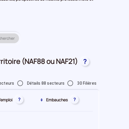
chercher
erritoire (NAF88 ou NAF21)
?
ecteurs
Détails 88 secteurs
30 Filières
?
?
'emploi
Embauches