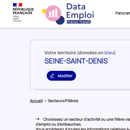
Panora
Panorama
du
et
Votre territoire (données en
bleu
)
territoire
SEINE-SAINT-DENIS
en
SEINE-
premiè
SAINT-
positi
DENIS
Modifier
par
le
catégo
territoire
de
principal
donné
Accueil
>
Secteurs/Filières
Choisissez un secteur d’activité ou une filière via
d’emploi ou d’embauches.
Vous accéderez à toutes les informations relatives à c