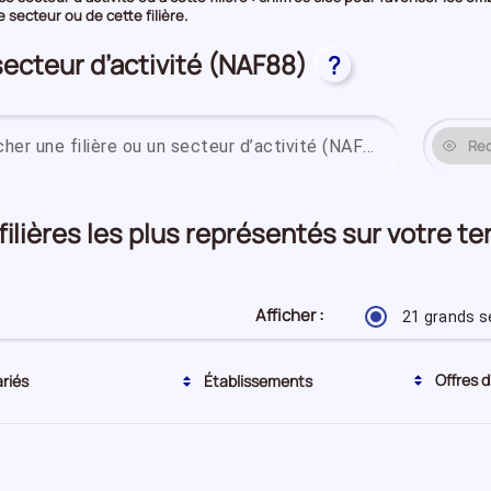
secteur ou de cette filière.
secteur d’activité (NAF88)
?
Re
 filières les plus représentés sur votre t
Afficher :
21 grands s
Tri actuel par ordre décroissant
Offres d
ariés
Établissements