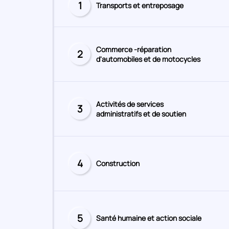
1
Transports et entreposage
Secteur
numéro
Commerce -réparation
2
Secteur
d'automobiles et de motocycles
numéro
Activités de services
3
Secteur
administratifs et de soutien
numéro
4
Construction
Secteur
numéro
5
Santé humaine et action sociale
Secteur