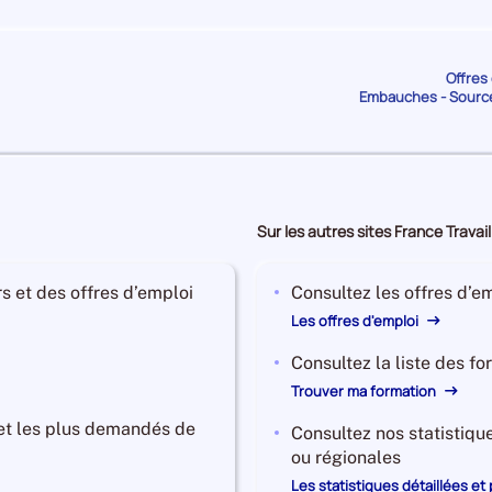
de
de
SEINE-
SEINE-
SAINT-
SAINT-
DENIS
DENIS
Offres 
36 017
Salariés
1 963
Etablissements
Embauches - Sourc
de
de
SEINE-
SEINE-
SAINT-
SAINT-
DENIS
DENIS
30 543
Salariés
2 887
Etablissements
1
Sur les autres sites France Travail
de
de
SEINE-
SEINE-
SAINT-
SAINT-
s et des offres d’emploi
Consultez les offres d’em
DENIS
DENIS
Les offres d'emploi
27 425
Salariés
1 128
Etablissements
de
de
Consultez la liste des f
SEINE-
SEINE-
Trouver ma formation
SAINT-
SAINT-
DENIS
DENIS
 et les plus demandés de
Consultez nos statistiqu
27 224
Salariés
3 763
Etablissements
ou régionales
de
de
Les statistiques détaillées et