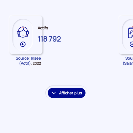
Actifs
ARDENNES
118 792
Plus
de
données
Source: Insee
Sou
(Actif)
(Sala
Données
,
2022
sur
pour
les
la
Actifs
période
Afficher plus
le
détail
des
embauches
et
accès