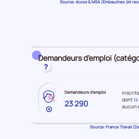
Source: Acoss & MSA (Embauches (et re
sur
les
Embauches
Demandeurs d’emploi (catégori
?
Demandeurs d'emploi
inscrits
dont
14
ARDENNES
23 290
aucun e
Plus
de
données
Source: France Travail (
sur
les