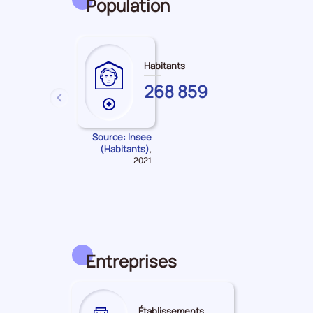
Population
Habitants
ARDENNES
268 859
précédent
Plus
de
données
Source: Insee
(Habitants)
Données
,
sur
pour
2021
les
la
Habitants
période
Entreprises
Établissements