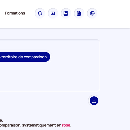
Sous-
s
Formations
Notifications
Didacticiel
Guide
Glossaire
Les
menu
sites
France
Travail
n territoire de comparaison
Export
e.
et
ur comparaison, systématiquement en
rose
.
en