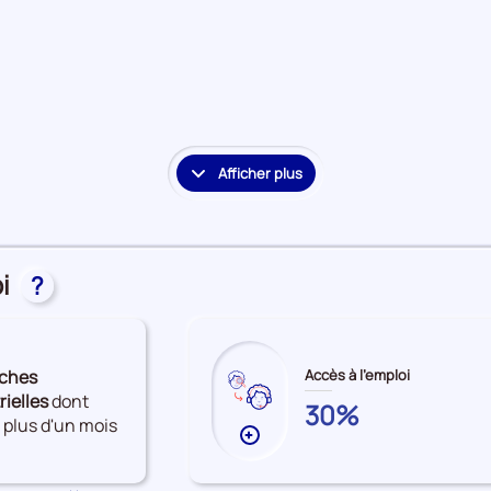
à
l'emploi
Afficher plus
le
détail
des
embauches
i
et
?
accès
à
l'emploi
ches
Accès à l'emploi
rielles
dont
ARDENNES
30%
 plus d'un mois
Plus
de
données