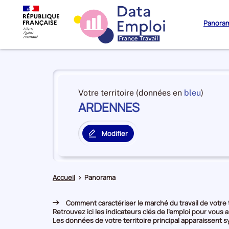
Panora
Panorama
du
et
Votre territoire (données en
bleu
)
territoire
ARDENNES
en
ARDENNES
premiè
positi
Modifier
par
le
catégo
territoire
de
principal
donné
Accueil
>
Panorama
Comment caractériser le marché du travail de votre t
Retrouvez ici les indicateurs clés de l'emploi pour vous a
Les données de votre territoire principal apparaissent