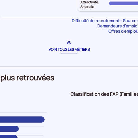
25%
territoire
Attractivité
Intensité
Pour
pour
Salariale
principal
d'embauche
le
les
ARDENNES
100%
territoire
Lien
Difficulté de recrutement - Source:
pour
principal
Demandeurs d'emploi 
formation
les
Offres d'emploi,
ARDENNES
-
Manque
pour
métier
de
les
10%
main
VOIR TOUS LES MÉTIERS
Attractivité
d'oeuvre
Salariale
10%
100%
 plus retrouvées
Classification des FAP (Familles