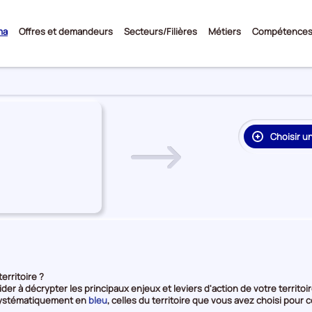
Sous-
ma
Offres et demandeurs
Secteurs/Filières
Métiers
Compétence
menu
Choisir u
re
on
rie
e
erritoire ?
ider à décrypter les principaux enjeux et leviers d'action de votre territoir
et
 systématiquement en
bleu
, celles du territoire que vous avez choisi po
en