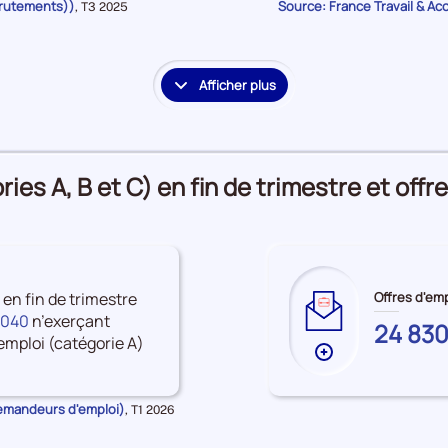
crutements))
Source: France Travail & Ac
Données
,
T3 2025
sur
pour
la
les
période
Accès
à
Afficher plus
le
l'emploi
détail
des
embauches
es A, B et C) en fin de trimestre et offre
et
accès
à
l'emploi
 en fin de trimestre
Offres d'emp
 040
n’exerçant
ARDENN
24 83
mploi (catégorie A)
Plus
de
données
Demandeurs d'emploi)
Données
,
T1 2026
sur
pour
la
les