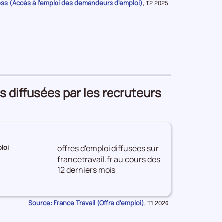
oss (Accès à l'emploi des demandeurs d'emploi)
Données
,
T2 2025
pour
la
période
s diffusées par les recruteurs
loi
offres d'emploi diffusées sur
francetravail.fr au cours des
ES
0
12 derniers mois
Source: France Travail (Offre d'emploi)
Données
,
T1 2026
pour
la