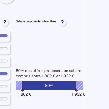
chés
re
yé
al
yée
NNES
?
?
Salaire proposé dans les offres
80% des offres
proposent un salaire
compris entre
1 802 € et 1 932 €
80%
1 802 €
1 932 €
n
ue