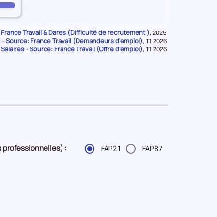
 France Travail & Dares (Difficulté de recrutement )
Données
,
2025
- Source: France Travail (Demandeurs d'emploi)
pour
Données
,
T1 2026
la
 Salaires - Source: France Travail (Offre d'emploi)
pour
Données
,
T1 2026
période
la
pour
période
la
période
 professionnelles) :
FAP21
FAP87