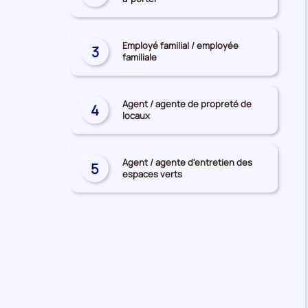
recherchés
Employé familial / employée
3
familiale
Agent / agente de propreté de
4
locaux
Agent / agente d'entretien des
5
espaces verts