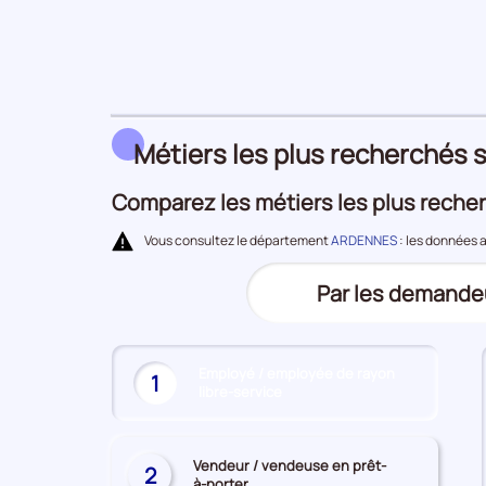
Demandeurs
d'emploi
Métiers les plus recherchés s
Comparez les métiers les plus recher
Vous consultez le département
ARDENNES
: les données 
Trier
Par les demande
(Affichage
le
actuel)
top
Employé / employée de rayon
des
1
libre-service
(Affichage
métiers
actuel)
les
plus
Vendeur / vendeuse en prêt-
2
à-porter