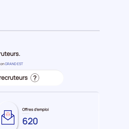
période
ruteurs.
gion
GRAND EST
?
 recruteurs
s
Offres d’emploi
620