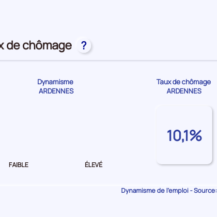
première
position
par
catégorie
de
ux de chômage
?
donnée
Dynamisme
Taux de chômage
ARDENNES
ARDENNES
Dynamisme
de
10,1%
l'emploi Faible
FAIBLE
ÉLEVÉ
Dynamisme de l'emploi - Source: