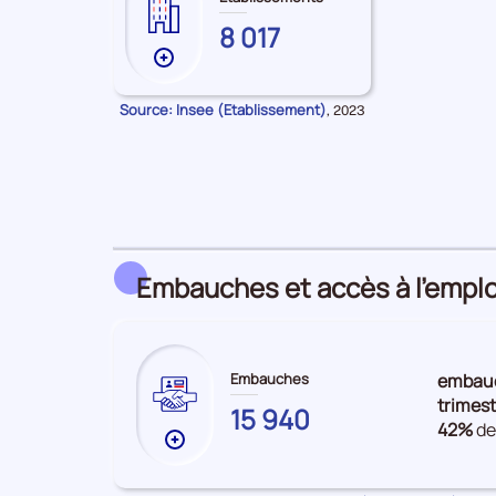
ARDENNES
8 017
Plus
de
données
Source: Insee (Etablissement)
Données
,
2023
pour
sur
la
les
période
Établissements
Embauches et accès à l’emplo
Embauches
embau
trimest
ARDENNES
15 940
42%
de
Plus
de
données