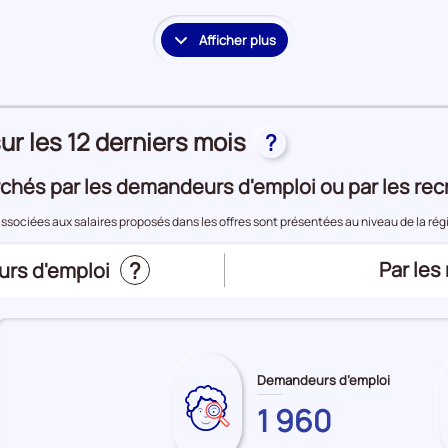
période
Offres
d'emploi
Afficher plus
le
détail
des
embauches
ur les 12 derniers mois
et
?
accès
à
chés par les demandeurs d'emploi ou par les rec
l'emploi
associées aux salaires proposés dans les offres sont présentées au niveau de la ré
?
Trier
Par les
urs d'emploi
le
top
des
métier
Demandeurs d’emploi
les
1 960
Sur
pour
plus
le
: