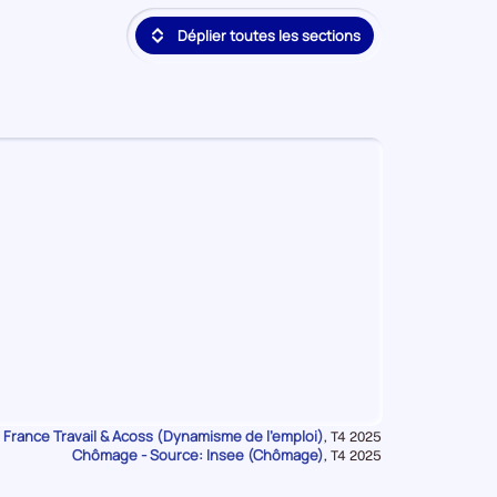
deuxième
Déplier toutes les sections
position
par
catégorie
de
donnée
 France Travail & Acoss (Dynamisme de l'emploi)
Données
,
T4 2025
Chômage - Source: Insee (Chômage)
pour
Données
,
T4 2025
la
pour
période
la